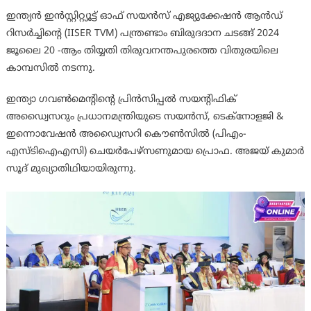
ഇന്ത്യൻ ഇൻസ്റ്റിറ്റ്യൂട്ട് ഓഫ് സയൻസ് എജ്യുക്കേഷൻ ആൻഡ്
റിസർച്ചിന്റെ (IISER TVM) പന്ത്രണ്ടാം ബിരുദദാന ചടങ്ങ് 2024
ജൂലൈ 20 -ആം തിയ്യതി തിരുവനന്തപുരത്തെ വിതുരയിലെ
കാമ്പസിൽ നടന്നു.
ഇന്ത്യാ ഗവൺമെന്റിന്റെ പ്രിൻസിപ്പൽ സയന്റിഫിക്
അഡ്വൈസറും പ്രധാനമന്ത്രിയുടെ സയൻസ്, ടെക്നോളജി &
ഇന്നൊവേഷൻ അഡ്വൈസറി കൌൺസിൽ (പിഎം-
എസ്ടിഐഎസി) ചെയർപേഴ്സണുമായ പ്രൊഫ. അജയ് കുമാർ
സൂദ് മുഖ്യാതിഥിയായിരുന്നു.