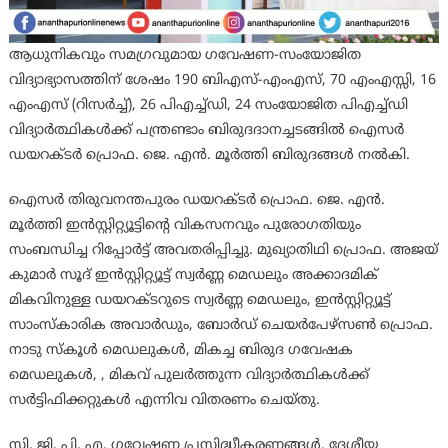
ആധുനികവും സമഗ്രവുമായ ഗവേഷണ-സംയോജിത
വിദ്യാഭ്യാസത്തിന് ശേഷം 190 ബിഎസ്-എംഎസ്, 70 എംഎസ്സി, 16
എംഎസ് (റിസർച്ച്), 26 പിഎച്ച്ഡി, 24 സംയോജിത പിഎച്ച്ഡി
വിദ്യാർത്ഥികൾക്ക് പന്ത്രണ്ടാം ബിരുദദാനച്ചടങ്ങിൽ ഐസർ
ഡയറക്ടർ പ്രൊഫ. ജെ. എൻ. മൂർത്തി ബിരുദങ്ങൾ നൽകി.
ഐസർ തിരുവനന്തപുരം ഡയറക്ടർ പ്രൊഫ. ജെ. എൻ.
മൂർത്തി ഇൻസ്റ്റിറ്റ്യൂട്ടിന്റെ വികസനവും പുരോഗതിയും
സംബന്ധിച്ച റിപ്പോർട്ട് അവതരിപ്പിച്ചു. മുഖ്യാതിഥി പ്രൊഫ. അജയ്
കുമാർ സൂദ് ഇൻസ്റ്റിറ്റ്യൂട്ട് സ്വർണ്ണ മെഡലും അക്കാദമിക്
മികവിനുള്ള ഡയറക്ടറുടെ സ്വർണ്ണ മെഡലും, ഇൻസ്റ്റിറ്റ്യൂട്ട്
സാംസ്കാരിക അവാർഡും, ബോർഡ് ചെയർപേഴ്സൺ പ്രൊഫ.
നാടു സ്കൂൾ മെഡലുകൾ, മികച്ച ബിരുദ ഗവേഷക
മെഡലുകൾ, , മികവ് പുലർത്തുന്ന വിദ്യാർത്ഥികൾക്ക്
സർട്ടിഫിക്കറ്റുകൾ എന്നിവ വിതരണം ചെയ്തു.
സി. ജി. പി. എ, ഗവേഷണ പ്രസിദ്ധീകരണങ്ങൾ, ദേശീയ