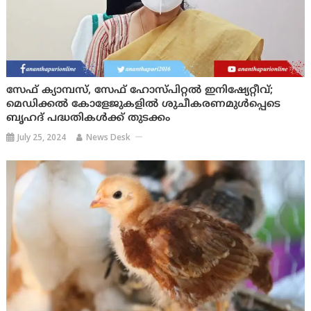
സേഫ് ക്യാമ്പസ്, സേഫ് ഹോസ്പിറ്റൽ ഇനിഷ്യേറ്റീവ്;
മെഡിക്കൽ കോളേജുകളിൽ ശുചീകരണമുൾപ്പെടെ
ബൃഹദ് പദ്ധതികൾക്ക് തുടക്കം
July 25, 2024
News Desk