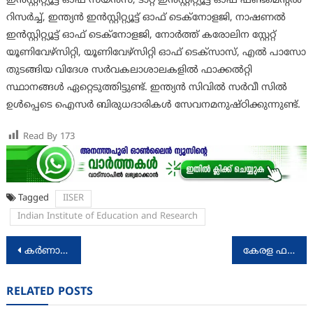
ഇൻസ്റ്റിറ്റ്യൂട്ട് ഓഫ് സയൻസ്, ടാറ്റ ഇൻസ്റ്റിറ്റ്യൂട്ട് ഓഫ് ഫണ്ടമെന്റൽ
റിസർച്ച്, ഇന്ത്യൻ ഇൻസ്റ്റിറ്റ്യൂട്ട് ഓഫ് ടെക്നോളജി, നാഷണൽ
ഇൻസ്റ്റിറ്റ്യൂട്ട് ഓഫ് ടെക്നോളജി, നോർത്ത് കരോലിന സ്റ്റേറ്റ്
യൂണിവേഴ്സിറ്റി, യൂണിവേഴ്സിറ്റി ഓഫ് ടെക്സാസ്, എൽ പാസോ
തുടങ്ങിയ വിദേശ സർവകലാശാലകളിൽ ഫാക്കൽറ്റി
സ്ഥാനങ്ങൾ ഏറ്റെടുത്തിട്ടുണ്ട്. ഇന്ത്യൻ സിവിൽ സർവീ സിൽ
ഉൾപ്പെടെ ഐസർ ബിരുധദാരികൾ സേവനമനുഷ്ഠിക്കുന്നുണ്ട്.
Read By
173
Tagged
IISER
Indian Institute of Education and Research
Post
കര്‍ണാടകയില്‍ മണ്ണിടിച്ചിലിനെ തുടര്‍ന്ന് കാണാതായ അര്‍ജുനു വേണ്ടി തെരച്ചില്‍ തുടരുന്നു
കേരള ഫയർ ഫോഴ്സിന് മരിയൻ എഞ്ചിനീയറിംഗ് കോളേജിന്റ ആദരവ്
navigation
RELATED POSTS