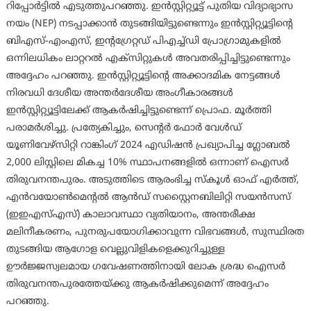
റിപ്പോർട്ടിൽ എടുത്തുപറഞ്ഞു. ഇൻസ്റ്റിറ്റ്യൂട്ട് പുതിയ വിദ്യാഭ്യാസ
നയം (NEP) നടപ്പാക്കാൻ തുടങ്ങിയിട്ടുണ്ടെന്നും ഇൻസ്റ്റിറ്റ്യൂട്ടിന്റെ
ബിഎസ്-എംഎസ്, ഇന്റഗ്രേറ്റഡ് പിഎച്ച്ഡി പ്രോഗ്രാമുകളിൽ
ഒന്നിലധികം ലാറ്ററൽ എക്സിറ്റുകൾ അവതരിപ്പിച്ചിട്ടുണ്ടെന്നും
അദ്ദേഹം പറഞ്ഞു. ഇൻസ്റ്റിറ്റ്യൂട്ടിന്റെ അക്കാദമിക നേട്ടങ്ങൾ
നിരവധി ദേശീയ അന്തർദേശീയ അംഗീകാരങ്ങൾ
ഇൻസ്റ്റിറ്റ്യൂട്ടിലേക്ക് ആകർഷിച്ചിട്ടുണ്ടെന്ന് പ്രൊഫ. മൂർത്തി
പരാമർശിച്ചു. പ്രത്യേകിച്ചും, സെന്റർ ഫോർ വേൾഡ്
യൂണിവേഴ്സിറ്റി റാങ്കിംഗ് 2024 എഡിഷൻ പ്രഖ്യാപിച്ച ഗ്ലോബൽ
2,000 ലിസ്റ്റിലെ മികച്ച 10% സ്ഥാപനങ്ങളിൽ ഒന്നാണ് ഐസർ
തിരുവനന്തപുരം. അടുത്തിടെ ആരംഭിച്ച സ്കൂൾ ഓഫ് എർത്ത്,
എൻവയോൺമെന്റൽ ആൻഡ് സസ്റ്റൈനബിലിറ്റി സയൻസസ്
(ഇഇഎസ്എസ്) കാലാവസ്ഥാ വ്യതിയാനം, അന്തരീക്ഷ
മലിനീകരണം, പുനരുപയോഗിക്കാവുന്ന വിഭവങ്ങൾ, സുസ്ഥിരത
തുടങ്ങിയ ആഗോള വെല്ലുവിളികളെക്കുറിച്ചുള്ള
ഊർജ്ജസ്വലമായ ഗവേഷണത്തിനായി ലോക ശ്രദ്ധ ഐസർ
തിരുവനന്തപുരത്തേയ്ക്കു ആകർഷിക്കുമെന്ന് അദ്ദേഹം
പറഞ്ഞു.