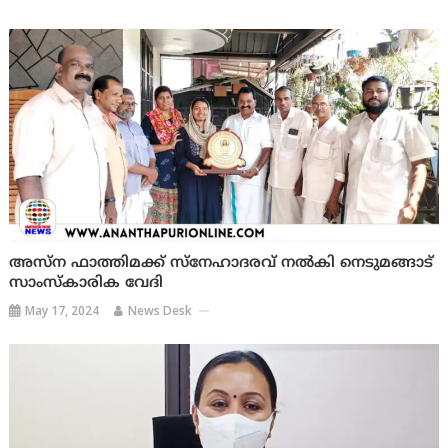
അസ്‌ന ഫാത്തിമക്ക് സ്നേഹാദരവ് നല്‍കി നെടുമങ്ങാട്
സാംസ്കാരിക വേദി
May 17, 2024
News Desk