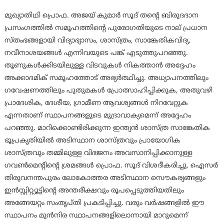
മുഖ്യാതിഥി പ്രൊഫ. അജയ് കുമാർ സൂദ് തന്റെ ബിരുദദാന
പ്രസംഗത്തിൽ സമൂഹത്തിന്റെ പുരോഗതിയുടെ നാല് പ്രധാന
സ്തംഭങ്ങളായി വിദ്യാഭ്യാസം, ശാസ്ത്രം, സാങ്കേതികവിദ്യ,
നവീനാശയങ്ങൾ എന്നിവയുടെ പങ്ക് എടുത്തുപറഞ്ഞു.
തൂണുകൾക്കിടയിലുള്ള വിടവുകൾ നികത്താൻ അദ്ദേഹം
അക്കാദമിക് സമൂഹത്തോട് അഭ്യർത്ഥിച്ചു. അധ്യാപനത്തിലും
ഗവേഷണത്തിലും പുതുമകൾ പ്രോത്സാഹിപ്പിക്കുക, അതുവഴി
പ്രാദേശിക, ദേശീയ, ഗ്രാമീണ ആവശ്യങ്ങൾ നിറവേറ്റുക
എന്നതാണ് സ്ഥാപനങ്ങളുടെ മുദ്രാവാക്യമെന്ന് അദ്ദേഹം
പറഞ്ഞു. മാറിക്കൊണ്ടിരിക്കുന്ന ഇന്ത്യൻ ശാസ്ത്ര സാങ്കേതിക
ഭൂപ്രകൃതിയിൽ അടിസ്ഥാന ശാസ്ത്രവും പ്രായോഗിക
ശാസ്ത്രവും തമ്മിലുള്ള വിഭജനം അവസാനിപ്പിക്കാനുള്ള
ഗവൺമെന്റിന്റെ ശ്രമങ്ങൾ പ്രൊഫ. സൂദ് വിശദീകരിച്ചു. ഐസർ
തിരുവനന്തപുരം ലോകോത്തര അടിസ്ഥാന സൌകര്യങ്ങളും
ഇൻസ്റ്റിറ്റ്യൂട്ടിന്റെ അന്തരീക്ഷവും രൂപപ്പെടുത്തിയതിലും
അങ്ങേയറ്റം സംതൃപ്തി പ്രകടിപ്പിച്ചു. വരും വർഷങ്ങളിൽ ഈ
സ്ഥാപനം മുൻനിര സ്ഥാപനങ്ങളിലൊന്നായി മാറുമെന്ന്