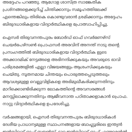
അദ്ദേഹം പറഞ്ഞു. ആഗോള ശാസ്ത്ര സാങ്കേതിക
പ്രശ്നങ്ങളെക്കുറിച്ച് ചിന്തിക്കാനും സമൂഹത്തിലേക്ക്
എന്തെങ്കിലും തിരികെ കൊണ്ടുവരാൻ ശ്രമിക്കാനും അദ്ദേഹം
ബിരുദധാരികളായ വിദ്യാർത്ഥികളെ പ്രോത്സാഹിപ്പിച്ചു.
ഐസർ തിരുവനന്തപുരം ബോർഡ് ഓഫ് ഗവർണേഴ്സ്
ചെയർപേഴ്സൺ പ്രൊഫസർ അരവിന്ദ് അനന്ത് നാടു തന്റെ
പ്രസംഗത്തിൽ ബിരുദധാരികളായ വിദ്യാർത്ഥിക ളുടെ
അക്കാദമിക് നേട്ടങ്ങളെ അഭിനന്ദിക്കുകയും അവരുടെ ഭാവി
പരിശ്രമങ്ങളിൽ എല്ലാ വിജയങ്ങളും ആശംസിക്കുകയും
ചെയ്തു. നൂതനമായ ചിന്തയും പൊരുത്തപ്പെടുത്തലും
ആവശ്യമുള്ള വെല്ലുവിളികളെ അഭിമുഖീകരിക്കുന്നതിനും
മാറിക്കൊണ്ടിരിക്കുന്ന ലോകത്തിന്റെ അവസരങ്ങൾ
മനസ്സിലാക്കുന്നതിനും ആജീവനാന്ത പഠിതാക്കളാകാൻ പ്രൊഫ.
നാറ്റു വിദ്യാർത്ഥികളെ ഉപദേശിച്ചു.
വർഷങ്ങളായി, ഐസർ തിരുവനന്തപുരം ബിരുദധാരികൾ
ദേശീയ പ്രാധാന്യമുള്ള സ്ഥാപനങ്ങളായ ബാംഗ്ലൂരിലെ ഇന്ത്യൻ