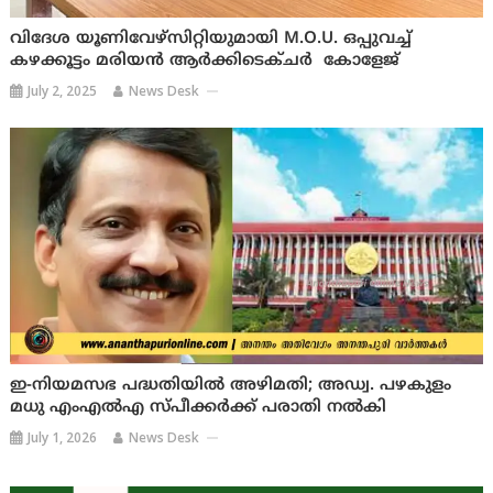
വിദേശ യൂണിവേഴ്സിറ്റിയുമായി M.O.U. ഒപ്പുവച്ച്
കഴക്കൂട്ടം മരിയൻ ആർക്കിടെക്‌ചർ കോളേജ്
July 2, 2025
News Desk
ഇ-നിയമസഭ പദ്ധതിയിൽ അഴിമതി; അഡ്വ. പഴകുളം
മധു എംഎൽഎ സ്പീക്കർക്ക് പരാതി നൽകി
July 1, 2026
News Desk