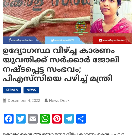
ഉദ്യോഗസ്ഥ വീഴ്ച്ച കാരണം
യുവതിക്ക് സര്‍ക്കാ‍ര്‍ ജോലി
നഷ്ടപ്പെട്ട സംഭവം;
പിഎസ്‍സിയെ പഴിച്ച്‌ മന്ത്രി
KERALA
NEWS
December 4, 2022
News Desk
Facebook
Twitter
Email
WhatsApp
Pinterest
Telegram
Share
കൊല്ലം: കൊല്ലത്ത് ഉദ്യോഗസ്ഥ വീഴ്ച്ച കാരണം കൊല്ലം ചവറ