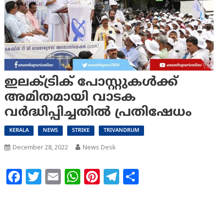
ഇലക്ട്രിക് പോസ്റ്റുകൾക്ക്
അമിതമായി വാടക
വർദ്ധിപ്പിച്ചതില്‍ പ്രതിഷേധം
KERALA
NEWS
STRIKE
TRIVANDRUM
December 28, 2022
News Desk
Facebook
Twitter
Email
WhatsApp
Pinterest
Telegram
Share