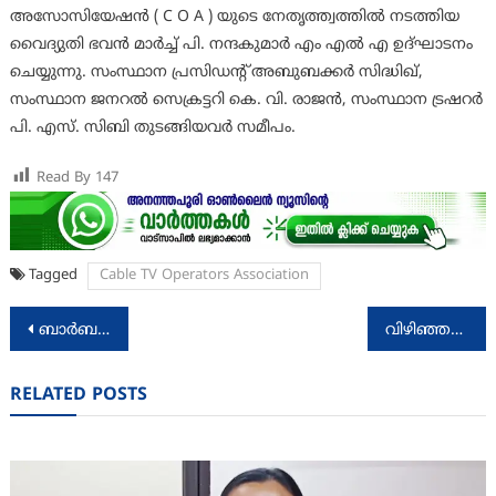
അസോസിയേഷൻ ( C O A ) യുടെ നേതൃത്ത്വത്തിൽ നടത്തിയ
വൈദ്യുതി ഭവൻ മാർച്ച് പി. നന്ദകുമാർ എം എൽ എ ഉദ്ഘാടനം
ചെയ്യുന്നു. സംസ്ഥാന പ്രസിഡൻ്റ് അബുബക്കർ സിദ്ധിഖ്,
സംസ്ഥാന ജനറൽ സെക്രട്ടറി കെ. വി. രാജൻ, സംസ്ഥാന ട്രഷറർ
പി. എസ്. സിബി തുടങ്ങിയവർ സമീപം.
Read By
147
Tagged
Cable TV Operators Association
Post
ബാർബർഷോപ്പ് നവീകരണ ധനസഹായത്തിന് അപേക്ഷിക്കാം
വിഴിഞ്ഞത്ത് നോഫിഷിംഗ് സോൺ ഇല്ല
navigation
RELATED POSTS