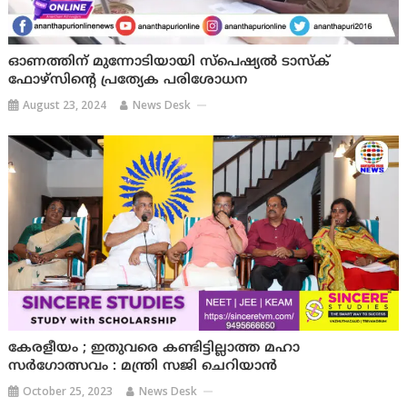
ഓണത്തിന് മുന്നോടിയായി സ്‌പെഷ്യല്‍ ടാസ്‌ക്
ഫോഴ്‌സിന്റെ പ്രത്യേക പരിശോധന
August 23, 2024
News Desk
കേരളീയം ; ഇതുവരെ കണ്ടിട്ടില്ലാത്ത മഹാ
സർഗോത്സവം : മന്ത്രി സജി ചെറിയാൻ
October 25, 2023
News Desk