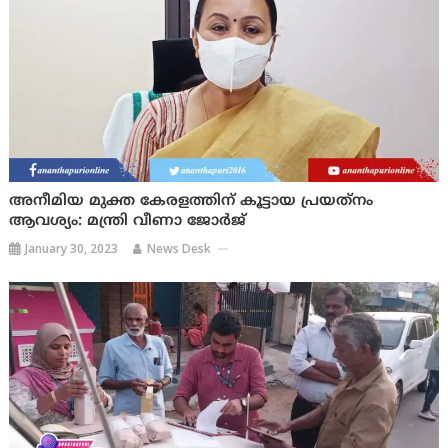
അനീമിയ മുക്ത കേരളത്തിന് കൂട്ടായ പ്രയത്‌നം
ആവശ്യം: മന്ത്രി വീണാ ജോര്‍ജ്
January 30, 2023
News Desk