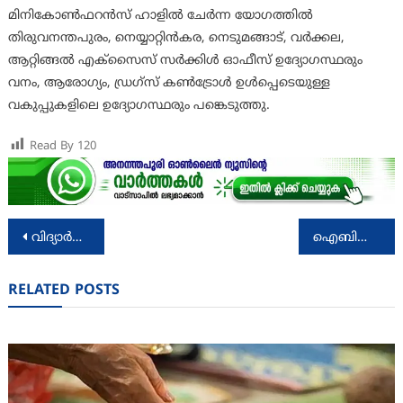
മിനികോൺഫറൻസ് ഹാളിൽ ചേർന്ന യോഗത്തിൽ
തിരുവനന്തപുരം, നെയ്യാറ്റിൻകര, നെടുമങ്ങാട്, വർക്കല,
ആറ്റിങ്ങൽ എക്‌സൈസ് സർക്കിൾ ഓഫീസ് ഉദ്യോഗസ്ഥരും
വനം, ആരോഗ്യം, ഡ്രഗ്‌സ് കൺട്രോൾ ഉൾപ്പെടെയുള്ള
വകുപ്പുകളിലെ ഉദ്യോഗസ്ഥരും പങ്കെടുത്തു.
Read By
120
Post
വിദ്യാർത്ഥികൾക്ക് 5 കിലോഗ്രാം അരി: സംസ്ഥാനതല വിതരണ ഉദ്ഘാടനം മന്ത്രി വി ശിവൻകുട്ടി നിർവഹിച്ചു
ഐബിപിഎസ്, എസ്എസ്സി മത്സര പരീക്ഷകള്‍ക്ക് സൗജന്യ പരിശീലനം
navigation
RELATED POSTS