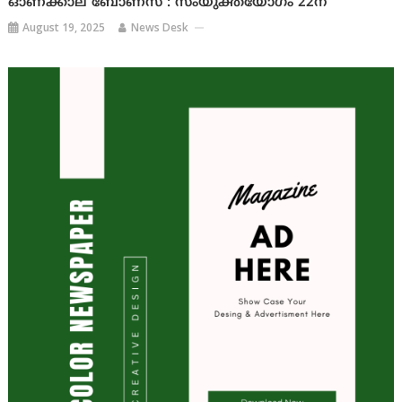
ഓണക്കാല ബോണസ് : സംയുക്തയോഗം 22ന്
August 19, 2025
News Desk