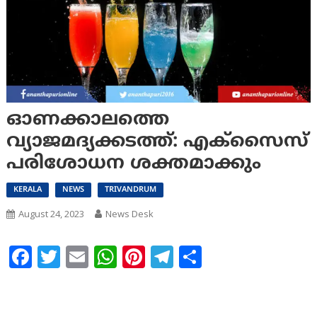
ഓണക്കാലത്തെ
വ്യാജമദ്യക്കടത്ത്: എക്‌സൈസ്
പരിശോധന ശക്തമാക്കും
KERALA
NEWS
TRIVANDRUM
August 24, 2023
News Desk
Facebook
Twitter
Email
WhatsApp
Pinterest
Telegram
Share