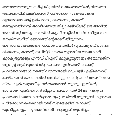
ഓണത്തോടനുബന്ധിച്ച് ജില്ലയിൽ വ്യാജമദ്യത്തിന്റെ വിതരണം
തടയുന്നതിന് എക്‌സൈസ് പരിശോധന ശക്തമാക്കും.
വ്യാജമദ്യത്തിന്റെ ഉത്പാദനം, വിതരണം, കടത്ത്
തടയുന്നതിനായി അഡീഷണൽ ജില്ലാ മജിസ്‌ട്രേറ്റ് ജെ.അനിൽ
ജോസിന്റെ അധ്യക്ഷതയിൽ കളക്ടറേറ്റിൽ ചേർന്ന ജില്ലാ തല
ജനകീയസമിതി യോഗത്തിന്റേതാണ് തീരുമാനം.
ഓണാഘോഷങ്ങളുടെ പശ്ചാത്തലത്തിൽ വ്യാജമദ്യ ഉത്പാദനം,
വിതരണം, കടത്ത്, സ്പിരിറ്റ് കടത്ത് തുടങ്ങിയ അബ്കാരി
കുറ്റകൃത്യങ്ങളും എൻഡിപിഎസ് കുറ്റകൃത്യങ്ങളും തടയുന്നതിന്
ആഗസ്റ്റ് ആറ് മുതൽ തീവ്രയജ്ഞ എൻഫോഴ്‌സമെന്റ്
പ്രവർത്തനങ്ങൾ നടത്തിവരുന്നതായി ഡെപ്യൂട്ടി എക്‌സൈസ്
കമ്മീഷണർ യോഗത്തിൽ അറിയിച്ചു. സെപ്റ്റംബർ അഞ്ച് വരെ
സ്‌പെഷ്യൽ ഡ്രൈവ് പ്രവർത്തനങ്ങൾ തുടരും. ഇതിന്റെ
ഭാഗമായി എക്‌സൈസ് ജില്ലാ ആസ്ഥാനത്ത് 24 മണിക്കൂറും
പ്രവർത്തിക്കുന്ന കൺട്രോൾ റൂം പ്രവർത്തിക്കുന്നുണ്ട്. കൂടാതെ
പരിശോധനകൾക്കായി രണ്ട് സ്‌ട്രൈക്കിങ് ഫോഴ്‌സ്
യൂണിറ്റുകളും ഒരു അതിർത്തി പട്രോളിങ് യൂണിറ്റും