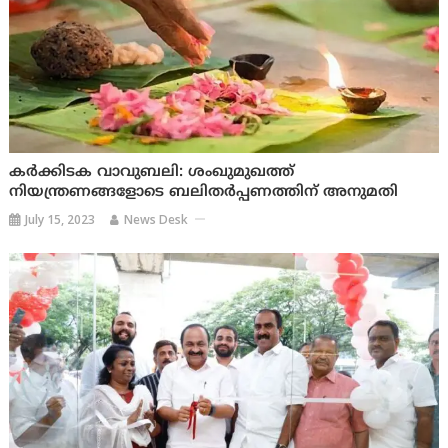
കർക്കിടക വാവുബലി: ശംഖുമുഖത്ത്
നിയന്ത്രണങ്ങളോടെ ബലിതർപ്പണത്തിന് അനുമതി
July 15, 2023
News Desk