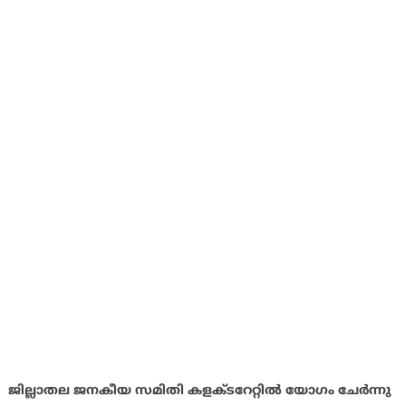
ജില്ലാതല ജനകീയ സമിതി കളക്ടറേറ്റിൽ യോഗം ചേർന്നു