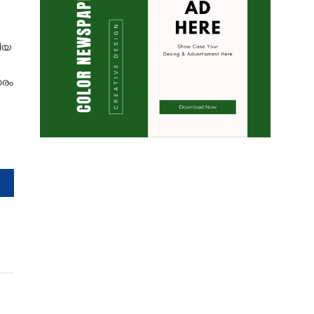
ിയ
ാരം