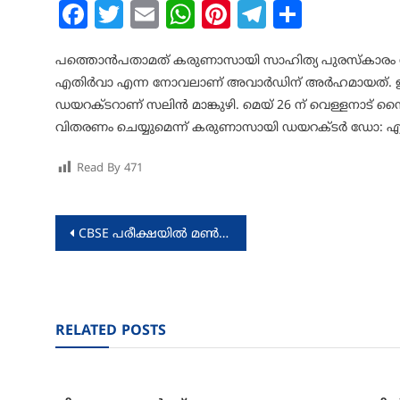
Facebook
Twitter
Email
WhatsApp
Pinterest
Telegram
Share
പത്തൊൻപതാമത് കരുണാസായി സാഹിത്യ പുരസ്കാരം സലിൻ
എതിർവാ എന്ന നോവലാണ് അവാർഡിന് അർഹമായത്. 
ഡയറക്ടറാണ് സലിൻ മാങ്കുഴി. മെയ് 26 ന് വെള്ളനാട് 
വിതരണം ചെയ്യുമെന്ന് കരുണാസായി ഡയറക്ടർ ഡോ: എ
Read By
471
Post
CBSE പരീക്ഷയിൽ മൺവിള ഭാരതീയ വിദ്യാഭവന് 100 % വിജയം
navigation
RELATED POSTS