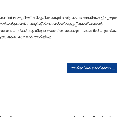
 മാങ്കുഴിക്ക്. തിരുവിതാംകൂർ ചരിത്രത്തെ അധികരിച്ച് എഴുത
ഇൻഫർമേഷൻ പബ്ളിക് റിലേഷൻസ് വകുപ്പ് അഡീഷണൽ
സൈക്കോ പാർക്ക് ആഡിറ്റോറിയത്തിൽ നടക്കുന്ന ചടങ്ങിൽ പുരസ്ക
ൽ. ആർ. മധുജൻ അറിയിച്ചു.
അമീബിക്ക് മെനിഞ്ചോ എന്‍സെഫലൈറ്റിസ്, സാധ്യമായ എല്ലാ വിദഗ്ധ ചികിത്സയും നല്‍കും: മന്ത്രി വീണാ ജോര്‍ജ്