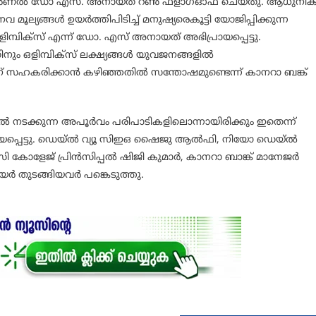
 ഓഫീസർ കെർണൽ ഡോ എസ്. അനായത് റൺ ഫ്ളാഗ്ഓഫ് ചെയ്തു. ആധുനി
ൂല്യങ്ങൾ ഉയർത്തിപിടിച്ച് മനുഷ്യരെകൂട്ടി യോജിപ്പിക്കുന്ന
്പിക്സ് എന്ന് ഡോ. എസ് അനായത് അഭിപ്രായപ്പെട്ടു.
നും ഒളിമ്പിക്സ് ലക്ഷ്യങ്ങൾ യുവജനങ്ങളിൽ
ിന് സഹകരിക്കാൻ കഴിഞ്ഞതിൽ സന്തോഷമുണ്ടെന്ന് കാനറാ ബങ്ക്
തിൽ നടക്കുന്ന അപൂർവം പരിപാടികളിലൊന്നായിരിക്കും ഇതെന്ന്
ായപ്പെട്ടു. ഡെയ്ൽ വ്യൂ സിഇഒ ഷൈജു ആൽഫി, നിയോ ഡെയ്ൽ
ോളേജ് പ്രിൻസിപ്പൽ ഷിജി കുമാർ, കാനറാ ബാങ്ക് മാനേജർ
യർ തുടങ്ങിയവർ പങ്കെടുത്തു.