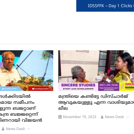
IDSSFFK – Day 1 Clicks
്‍ക്കിടയില്‍
മന്ത്രിയെ കണ്ടിട്ടേ ഡിസ്ചാര്‍ജ്
മായ സമീപനം
ആവുകയുള്ളൂ എന്ന വാശിയുമാ
ുന്ന ബജറ്റാണ്
ലീല
്ദ്ര ബജ്ജറ്റെന്ന്
November 19, 2023
News Desk
ി പിണറായി വിജയന്‍
News Desk