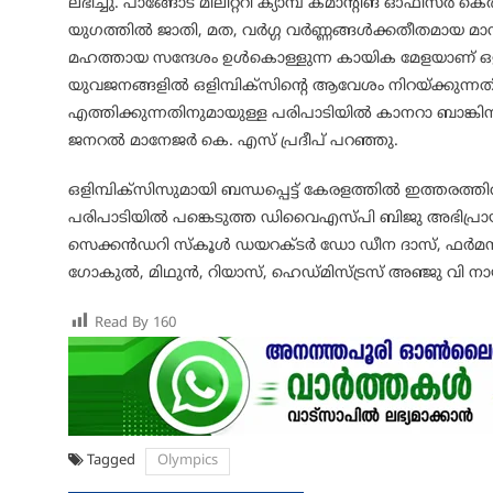
ലഭിച്ചു. പാങ്ങോട് മിലിറ്ററി ക്യാമ്പ് കമാന്റിങ്
യുഗത്തിൽ ജാതി, മത, വർഗ്ഗ വർണ്ണങ്ങൾക്കതീതമായ മാനവ മ
മഹത്തായ സന്ദേശം ഉൾകൊള്ളുന്ന കായിക മേളയാണ് ഒളിമ
യുവജനങ്ങളിൽ ഒളിമ്പിക്സിന്റെ ആവേശം നിറയ്ക്കുന്നതി
എത്തിക്കുന്നതിനുമായുള്ള പരിപാടിയിൽ കാനറാ ബാങ്ക
ജനറൽ മാനേജർ കെ. എസ് പ്രദീപ് പറഞ്ഞു.
ഒളിമ്പിക്സിസുമായി ബന്ധപ്പെട്ട് കേരളത്തിൽ ഇത്തരത്
പരിപാടിയിൽ പങ്കെടുത്ത ഡിവൈഎസ്പി ബിജു അഭിപ്ര
സെക്കൻഡറി സ്കൂൾ ഡയറക്ടർ ഡോ ഡീന ദാസ്, ഫർമസി ക
ഗോകുൽ, മിഥുൻ, റിയാസ്, ഹെഡ്മിസ്ട്രസ് അഞ്ജു വി നാ
Read By
160
Tagged
Olympics