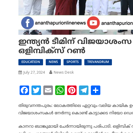
ഇന്ത്യൻ ടീമിന് വിജയാശംസ 
ഒളിമ്പിക്സ് റൺ
EDUCATION
NEWS
SPORTS
TRIVANDRUM
July 27, 2024
News Desk
Facebook
Twitter
Email
WhatsApp
Pinterest
Telegram
Share
തിരുവനന്തപുരം: ലോകത്തിലെ ഏറ്റവും വലിയ കായിക ഉത
വിജയാശംസകൾ നേർന്നു കൊണ്ട് കാട്ടാക്കട നിയോ ഡെയ്ൽ
കാനറാ ബാങ്കുമായി ചേർന്നായിരുന്നു പരിപാടി. ഒളിമ്പിക