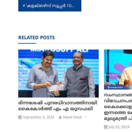
Post
‘കളക്ടേഴ്‌സ് സൂപ്പർ 100’ രണ്ടാം പതിപ്പിന് തുടക്കമായി
navigation
RELATED POSTS
സംസ്ഥാനങ്ങള
വിവേചനപര
ഭിന്നശേഷി പുനരധിവാസത്തിനായി
കൈക്കൊള്ള
കൈകോര്‍ത്ത് എം എ യൂസഫലി
ഇന്നത്തെ കേന
September 3, 2023
News Desk
മുഖ്യമന്ത്ര
July 23, 2024