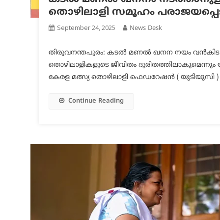
തൊഴിലാളി സമൂഹം പരാജയപ്പെ
September 24, 2025
News Desk
തിരുവനന്തപുരം: കടൽ മണൽ ഖനന നയം വൻകിട കോർ
തൊഴിലാളികളുടെ ജീവിതം ദുരിതത്തിലാകുമെന്നും
കേരള മത്സ്യ തൊഴിലാളി ഫെഡറേഷൻ ( യുടിയുസി ) 
Continue Reading