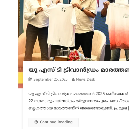
യു എസ് ടി ട്രിവാൻഡ്രം മാരത്
September 25, 2025
News Desk
യു എസ് ടി ട്രിവാൻഡ്രം മാരത്തൺ 2025 ഒക്ടോബർ
22 ലക്ഷം രൂപയിലധികം തിരുവനന്തപുരം, സെപ്തംബർ
ബൃഹത്തായ മാരത്തണിന് അരങ്ങൊരുങ്ങി. പ്രമുഖ 
Continue Reading