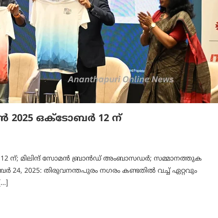
തൺ 2025 ഒക്ടോബർ 12 ന്
 12 ന്; മിലിന്ദ് സോമൻ ബ്രാൻഡ് അംബാസഡർ; സമ്മാനത്തുക
 24, 2025: തിരുവനന്തപുരം നഗരം കണ്ടതിൽ വച്ച് ഏറ്റവും
[…]