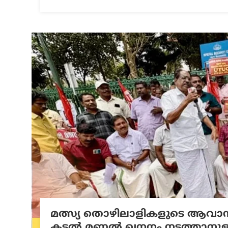
മത്സ്യ തൊഴിലാളികളുടെ ആവാസ കേ
കടൽ മണൽ ഖനനം നടത്താനുള്ള കേന