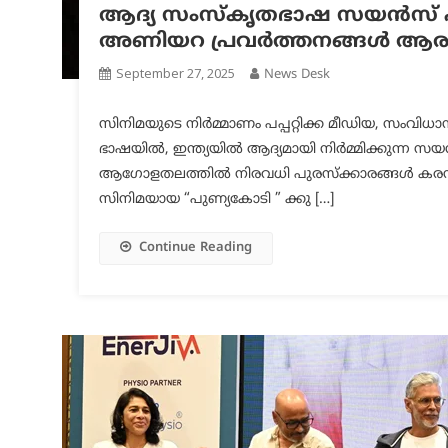
ആദ്യ സംസ്കൃതഭാഷ സയൻസ് ഫ
അണിയറ പ്രവർത്തനങ്ങൾ ആരംഭ
September 27, 2025
News Desk
സിനിമയുടെ നിർമ്മാണം പപ്പറ്റിക്ക മീഡിയ, സംവിധ
ഭാഷയിൽ, ഇന്ത്യയിൽ ആദ്യമായി നിർമ്മിക്കുന്ന
ആഗോളതലത്തിൽ നിരവധി പുരസ്ക്കാരങ്ങൾ കരസ്
സിനിമയായ “പുണ്യകോടി ” ക്കു […]
Continue Reading