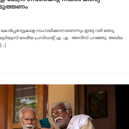
ടുത്തണം
പ്പറേറ്റുകളെ സഹായിക്കാനാണെന്നും ഇതു വഴി മത്സ്യ
 യുടിയുസി ദേശീയ പ്രസിഡൻ്റ് എ. എ . അസീസ് പറഞ്ഞു. അഖില
[…]