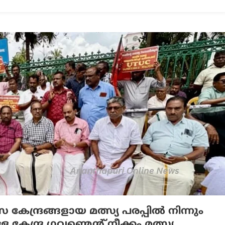
ന്ദ്രങ്ങളായ മത്സ്യ പരപ്പിൽ നിന്നും
്ദ്ര ഗവണ്മെൻ്റ് നീക്കം മത്സ്യ