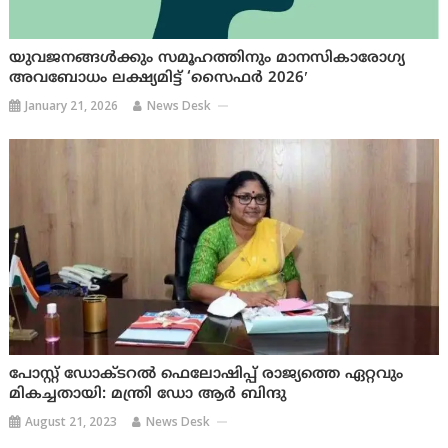
യുവജനങ്ങൾക്കും സമൂഹത്തിനും മാനസികാരോഗ്യ
അവബോധം ലക്ഷ്യമിട്ട് ‘സൈഫർ 2026′
January 21, 2026
News Desk
പോസ്റ്റ് ഡോക്ടറൽ ഫെലോഷിപ്പ്‌ രാജ്യത്തെ ഏറ്റവും
മികച്ചതായി: മന്ത്രി ഡോ ആർ ബിന്ദു
August 21, 2023
News Desk