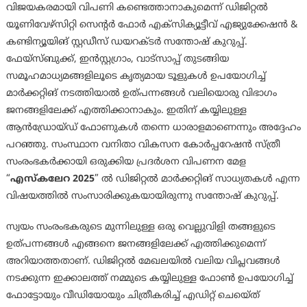
വിജയകരമായി വിപണി കണ്ടെത്താനാകുമെന്ന് ഡിജിറ്റൽ
യൂണിവേഴ്സിറ്റി സെൻ്റർ ഫോർ എക്സിക്യൂട്ടീവ് എജ്യുക്കേഷൻ &
കണ്ടിന്യൂയിങ് സ്റ്റഡീസ് ഡയറക്ടർ സന്തോഷ് കുറുപ്പ്.
ഫേയ്സ്ബുക്ക്, ഇൻസ്റ്റഗ്രാം, വാട്സാപ്പ് തുടങ്ങിയ
സമൂഹമാധ്യമങ്ങളിലൂടെ കൃത്യമായ ടൂളുകൾ ഉപയോഗിച്ച്
മാർക്കറ്റിങ് നടത്തിയാൽ ഉത്പന്നങ്ങൾ വലിയൊരു വിഭാഗം
ജനങ്ങളിലേക്ക് എത്തിക്കാനാകും. ഇതിന് കയ്യിലുള്ള
ആൻഡ്രോയ്ഡ് ഫോണുകൾ തന്നെ ധാരാളമാണെന്നും അദ്ദേഹം
പറഞ്ഞു. സംസ്ഥാന വനിതാ വികസന കോർപ്പറേഷൻ സ്ത്രീ
സംരംഭകർക്കായി ഒരുക്കിയ പ്രദർശന വിപണന മേള
“
എസ്കലേറ 2025
” ൽ ഡിജിറ്റൽ മാർക്കറ്റിങ് സാധ്യതകൾ എന്ന
വിഷയത്തിൽ സംസാരിക്കുകയായിരുന്നു സന്തോഷ് കുറുപ്പ്.
സ്വയം സംരംഭകരുടെ മുന്നിലുള്ള ഒരു വെല്ലുവിളി തങ്ങളുടെ
ഉത്പന്നങ്ങൾ എങ്ങനെ ജനങ്ങളിലേക്ക് എത്തിക്കുമെന്ന്
അറിയാത്തതാണ്. ഡിജിറ്റൽ മേഖലയിൽ വലിയ വിപ്ലവങ്ങൾ
നടക്കുന്ന ഇക്കാലത്ത് നമ്മുടെ കയ്യിലുള്ള ഫോൺ ഉപയോഗിച്ച്
ഫോട്ടോയും വീഡിയോയും ചിത്രീകരിച്ച് എഡിറ്റ് ചെയെ്ത്