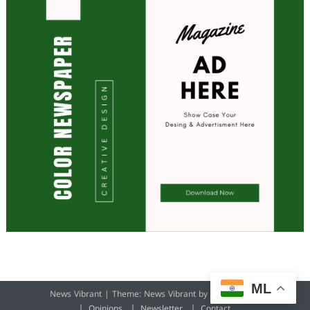
ML
News Vibrant
|
Theme: News Vibrant by
CodeVibrant
.
Opinions
Newsletter
Contact