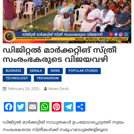
ഡിജിറ്റൽ മാർക്കറ്റിങ് സ്ത്രീ
സംരംഭകരുടെ വിജയവഴി
BUSINESS
KERALA
NEWS
POPULAR STORIES
TECHNOLOGY
TRIVANDRUM
February 26, 2025
News Desk
Facebook
Twitter
Email
WhatsApp
Pinterest
Telegram
Share
ഡിജിറ്റൽ മാർക്കറ്റിങ് സാധ്യതകൾ ഉപയോഗപ്പെടുത്തി സ്വയം
സംരംഭകരായ സ്ത്രീകൾക്ക് സമൂഹമാധ്യമങ്ങളിലൂടെ