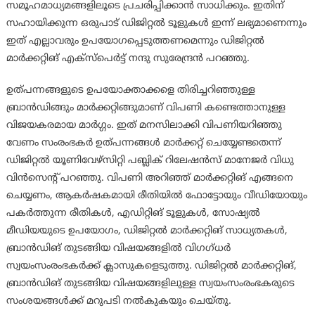
സമൂഹമാധ്യമങ്ങളിലൂടെ പ്രചരിപ്പിക്കാൻ സാധിക്കും. ഇതിന്
സഹായിക്കുന്ന ഒരുപാട് ഡിജിറ്റൽ ടൂളുകൾ ഇന്ന് ലഭ്യമാണെന്നും
ഇത് എല്ലാവരും ഉപയോഗപ്പെടുത്തണമെന്നും ഡിജിറ്റൽ
മാർക്കറ്റിങ് എക്സ്പെർട്ട് നന്ദു സുരേന്ദ്രൻ പറഞ്ഞു.
ഉത്പന്നങ്ങളുടെ ഉപയോക്താക്കളെ തിരിച്ചറിഞ്ഞുള്ള
ബ്രാൻഡിങ്ങും മാർക്കറ്റിങ്ങുമാണ് വിപണി കണ്ടെത്താനുള്ള
വിജയകരമായ മാർഗ്ഗം. ഇത് മനസിലാക്കി വിപണിയറിഞ്ഞു
വേണം സംരംഭകർ ഉത്പന്നങ്ങൾ മാർക്കറ്റ് ചെയ്യേണ്ടതെന്ന്
ഡിജിറ്റൽ യൂണിവേഴ്സിറ്റി പബ്ലിക് റിലേഷൻസ് മാനേജർ വിധു
വിൻസെൻ്റ് പറഞ്ഞു. വിപണി അറിഞ്ഞ് മാർക്കറ്റിങ് എങ്ങനെ
ചെയ്യണം, ആകർഷകമായി രീതിയിൽ ഫോട്ടോയും വീഡിയോയും
പകർത്തുന്ന രീതികൾ, എഡിറ്റിങ് ടൂളുകൾ, സോഷ്യൽ
മീഡിയയുടെ ഉപയോഗം, ഡിജിറ്റൽ മാർക്കറ്റിങ് സാധ്യതകൾ,
ബ്രാൻഡിങ് തുടങ്ങിയ വിഷയങ്ങളിൽ വിഗഗ്ധർ
സ്വയംസംരംഭകർക്ക് ക്ലാസുകളെടുത്തു. ഡിജിറ്റൽ മാർക്കറ്റിങ്,
ബ്രാൻഡിങ് തുടങ്ങിയ വിഷയങ്ങളിലുള്ള സ്വയംസംരംഭകരുടെ
സംശയങ്ങൾക്ക് മറുപടി നൽകുകയും ചെയ്തു.