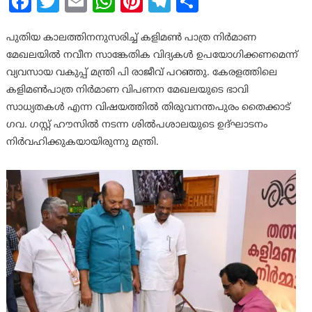
Facebook
Twitter
Email
WhatsApp
Pinterest
Telegram
Share
പുതിയ കാലത്തിനനുസരിച്ച് കളിമൺ പാത്ര നിർമാണ
മേഖലയിൽ നവീന സാങ്കേതിക വിദ്യകൾ ഉപയോഗിക്കണമെന്ന്
വ്യവസായ വകുപ്പ് മന്ത്രി പി രാജീവ് പറഞ്ഞു. കേരളത്തിലെ
കളിമൺപാത്ര നിർമാണ വിപണന മേഖലയുടെ ഭാവി
സാധ്യതകൾ എന്ന വിഷയത്തിൽ തിരുവനന്തപുരം തൈക്കാട്
ഗവ. ഗസ്റ്റ് ഹൗസിൽ നടന്ന ശിൽപശാലയുടെ ഉദ്ഘാടനം
നിർവഹിക്കുകയായിരുന്നു മന്ത്രി.