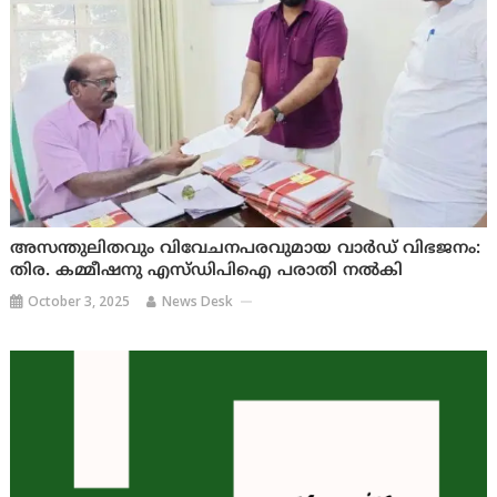
അസന്തുലിതവും വിവേചനപരവുമായ വാര്‍ഡ് വിഭജനം:
തിര. കമ്മീഷനു എസ്ഡിപിഐ പരാതി നല്‍കി
October 3, 2025
News Desk