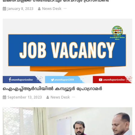
മകരവിളക്ക് ഗംഭീരമാവും ദേവസ്വം പ്രസിഡണ്ട്
January 8, 2023
News Desk
ഐഎച്ച്ആര്‍ഡിയില്‍ കമ്പ്യൂട്ടര്‍ പ്രോഗ്രാമര്‍
September 13, 2023
News Desk