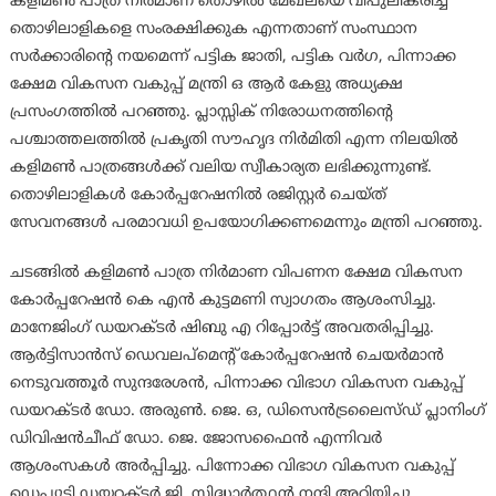
കളിമൺ പാത്ര നിർമാണ തൊഴിൽ മേഖലയെ വിപുലീകരിച്ച്
തൊഴിലാളികളെ സംരക്ഷിക്കുക എന്നതാണ് സംസ്ഥാന
സർക്കാരിന്റെ നയമെന്ന് പട്ടിക ജാതി, പട്ടിക വർഗ, പിന്നാക്ക
ക്ഷേമ വികസന വകുപ്പ് മന്ത്രി ഒ ആർ കേളു അധ്യക്ഷ
പ്രസംഗത്തിൽ പറഞ്ഞു. പ്ലാസ്സിക് നിരോധനത്തിന്റെ
പശ്ചാത്തലത്തിൽ പ്രകൃതി സൗഹൃദ നിർമിതി എന്ന നിലയിൽ
കളിമൺ പാത്രങ്ങൾക്ക് വലിയ സ്വീകാര്യത ലഭിക്കുന്നുണ്ട്.
തൊഴിലാളികൾ കോർപ്പറേഷനിൽ രജിസ്റ്റർ ചെയ്ത്
സേവനങ്ങൾ പരമാവധി ഉപയോഗിക്കണമെന്നും മന്ത്രി പറഞ്ഞു.
ചടങ്ങിൽ കളിമൺ പാത്ര നിർമാണ വിപണന ക്ഷേമ വികസന
കോർപ്പറേഷൻ കെ എൻ കുട്ടമണി സ്വാഗതം ആശംസിച്ചു.
മാനേജിംഗ് ഡയറക്ടർ ഷിബു എ റിപ്പോർട്ട് അവതരിപ്പിച്ചു.
ആർട്ടിസാൻസ് ഡെവലപ്മെന്റ് കോർപ്പറേഷൻ ചെയർമാൻ
നെടുവത്തൂർ സുന്ദരേശൻ, പിന്നാക്ക വിഭാഗ വികസന വകുപ്പ്
ഡയറക്ടർ ഡോ. അരുൺ. ജെ. ഒ, ഡിസെൻട്രലൈസ്ഡ് പ്ലാനിംഗ്
ഡിവിഷൻചീഫ് ഡോ. ജെ. ജോസഫൈൻ എന്നിവർ
ആശംസകൾ അർപ്പിച്ചു. പിന്നോക്ക വിഭാഗ വികസന വകുപ്പ്
ഡെപ്യൂട്ടി ഡയറക്ടർ ജി. സിദ്ധാർത്ഥൻ നന്ദി അറിയിച്ചു.