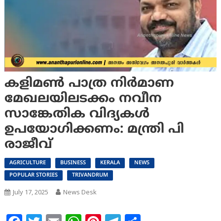
കളിമൺ പാത്ര നിർമാണ
മേഖലയിലടക്കം നവീന
സാങ്കേതിക വിദ്യകൾ
ഉപയോഗിക്കണം: മന്ത്രി പി
രാജീവ്
AGRICULTURE
BUSINESS
KERALA
NEWS
POPULAR STORIES
TRIVANDRUM
July 17, 2025
News Desk