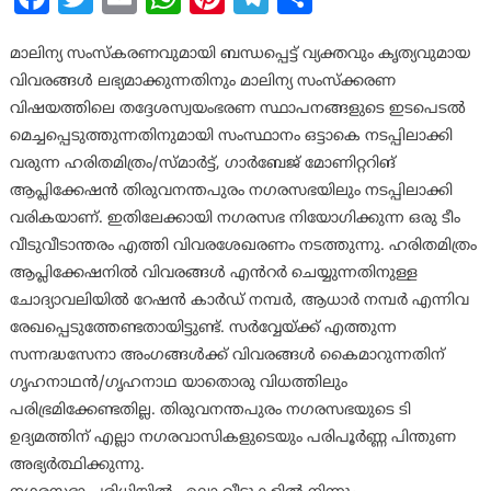
മാലിന്യ സംസ്കരണവുമായി ബന്ധപ്പെട്ട് വ്യക്തവും കൃത്യവുമായ
വിവരങ്ങൾ ലഭ്യമാക്കുന്നതിനും മാലിന്യ സംസ്ക്കരണ
വിഷയത്തിലെ തദ്ദേശസ്വയംഭരണ സ്ഥാപനങ്ങളുടെ ഇടപെടൽ
മെച്ചപ്പെടുത്തുന്നതിനുമായി സംസ്ഥാനം ഒട്ടാകെ നടപ്പിലാക്കി
വരുന്ന ഹരിതമിത്രം/സ്മാർട്ട്, ഗാർബേജ് മോണിറ്ററിങ്
ആപ്ലിക്കേഷൻ തിരുവനന്തപുരം നഗരസഭയിലും നടപ്പിലാക്കി
വരികയാണ്. ഇതിലേക്കായി നഗരസഭ നിയോഗിക്കുന്ന ഒരു ടീം
വീടുവീടാന്തരം എത്തി വിവരശേഖരണം നടത്തുന്നു. ഹരിതമിത്രം
ആപ്ലിക്കേഷനിൽ വിവരങ്ങൾ എൻറർ ചെയ്യുന്നതിനുള്ള
ചോദ്യാവലിയിൽ റേഷൻ കാർഡ് നമ്പർ, ആധാർ നമ്പർ എന്നിവ
രേഖപ്പെടുത്തേണ്ടതായിട്ടുണ്ട്. സർവ്വേയ്ക്ക് എത്തുന്ന
സന്നദ്ധസേനാ അംഗങ്ങൾക്ക് വിവരങ്ങൾ കൈമാറുന്നതിന്
ഗൃഹനാഥൻ/ഗൃഹനാഥ യാതൊരു വിധത്തിലും
പരിഭ്രമിക്കേണ്ടതില്ല. തിരുവനന്തപുരം നഗരസഭയുടെ ടി
ഉദ്യമത്തിന് എല്ലാ നഗരവാസികളുടെയും പരിപൂർണ്ണ പിന്തുണ
അഭ്യർത്ഥിക്കുന്നു.