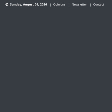
Skip
Sunday, August 09, 2026
Opinions
Newsletter
Contact
to
content