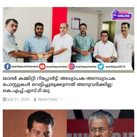
ഖാദർ കമ്മിറ്റി റിപ്പോർട്ട്: അധ്യാപക-അനധ്യാപക
പോസ്റ്റുകൾ വെട്ടിച്ചുരുക്കുന്നത് അനുവദിക്കില്ല:
കെ.എച്ച്.എസ്.ടി.യു
July 31, 2024
News Desk