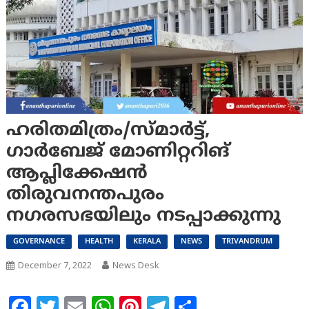
ഹരിതമിത്രം/സ്മാർട്ട്,
ഗാർബേജ് മോണിറ്ററിങ്
ആപ്ലിക്കേഷൻ
തിരുവനന്തപുരം
നഗരസഭയിലും നടപ്പാക്കുന്നു
GOVERNANCE
HEALTH
KERALA
NEWS
TRIVANDRUM
December 7, 2022
News Desk
Facebook
Twitter
Email
WhatsApp
Pinterest
Telegram
Share