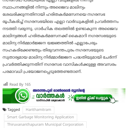
നഗരസഭാ പരിധിയിൽ എല്ലാ വീടുകളിൽ നിന്നും
സ്ഥാപനങ്ങളിൽ നിന്നും അജൈവ മാലിന്യം
ശേഖരിക്കുന്നതിനായി ഹരിതകർമസേനയെ നഗരസഭ
രൂപീകരിച്ച് നഗരസഭയിലെ എല്ലാ വാർഡുകളിൽ പ്രവർത്തനം
നടത്തി വരുന്നു. ഗാർഹിക തലത്തിൽ ഉണ്ടാകുന്ന അജൈവ
മാലിന്യങ്ങൾ ഹരിതകർമസേനക്ക് കൈമാറി നഗരസഭയുടെ
മാലിന്യ നിർമ്മാർജ്ജന യജ്ഞത്തിൽ എല്ലാപേരും
സഹകരിക്കേണ്ടതും തിരുവനന്തപുരം നഗരസഭയുടെ
സുതാര്യമായ മാലിന്യ നിർമ്മാർജ്ജന പദ്ധതിയുമായി ചേർന്ന്
പ്രവർത്തിക്കുന്നതിന് നഗരസഭ വാസികൾക്കുള്ള അവസരം
പരമാവധി പ്രയോജനപ്പെടുത്തേണ്ടതാണ്.
Read By
165
Tagged
Harithamitram
Smart Garbage Monitoring Application
Thiruvananthapuram Municipal Corporation