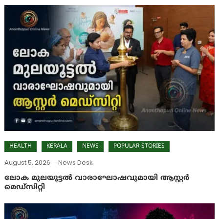
HEALTH
KERALA
NEWS
POPULAR STORIES
August 5, 2026
News Desk
ലോക മുലയൂട്ടൽ വാരാഘോഷവുമായി ആസ്റ്റർ
മെഡ്‌സിറ്റി