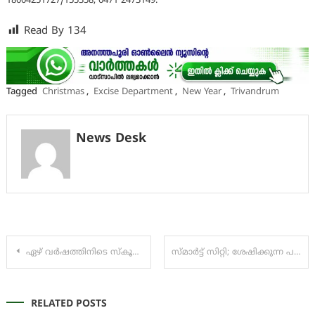
18004251727/155358, 0471 2473149.
Read By
134
Tagged
Christmas
,
Excise Department
,
New Year
,
Trivandrum
News Desk
Post
ഏഴ് വർഷത്തിനിടെ സ്കൂളുകളിൽ നടത്തിയത് മൂവായിരം കോടിയുടെ വികസനം: മന്ത്രി വി. ശിവൻകുട്ടി
സ്മാര്‍ട്ട് സിറ്റി; ശേഷിക്കുന്ന പണികള്‍ വേഗത്തില്‍ പൂര്‍ത്തിയാക്കും
navigation
RELATED POSTS