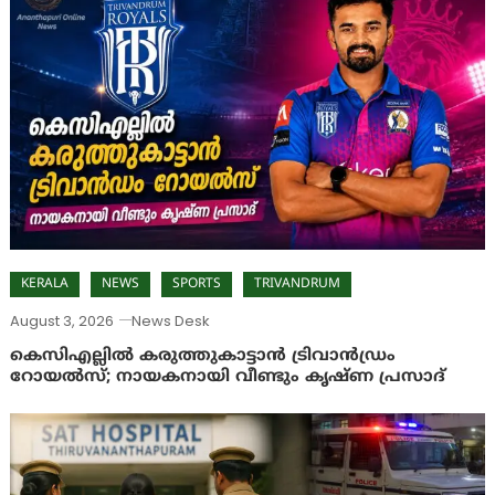
KERALA
NEWS
SPORTS
TRIVANDRUM
August 3, 2026
News Desk
കെസിഎല്ലിൽ കരുത്തുകാട്ടാൻ ട്രിവാൻഡ്രം
റോയൽസ്; നായകനായി വീണ്ടും കൃഷ്ണ പ്രസാദ്