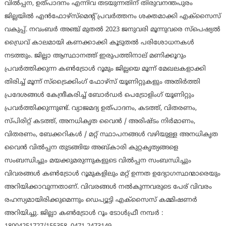
വില്‍പ്പന, ഉത്പാദനം എന്നിവ തടയുന്നതിന് തിരുവനന്തപുരം
ജില്ലയില്‍ എന്‍ഫോഴ്‌സ്‌മെന്റ് പ്രവര്‍ത്തനം ശക്തമാക്കി എക്‌സൈസ്
വകുപ്പ്. നവംബര്‍ അഞ്ച് മുതല്‍ 2023 ജനുവരി മൂന്നുവരെ സ്‌പെഷ്യല്‍
ഡ്രൈവ് കാലമായി കണക്കാക്കി കൂടുതല്‍ പരിശോധനകള്‍
നടത്തും. ജില്ലാ ആസ്ഥാനത്ത് ഇരുപത്തിനാല് മണിക്കൂറും
പ്രവര്‍ത്തിക്കുന്ന കണ്‍ട്രോള്‍ റൂമും ജില്ലയെ മൂന്ന് മേഖലകളാക്കി
തിരിച്ച് മൂന്ന് സ്‌ട്രൈക്കിംഗ് ഫോഴ്‌സ് യൂണിറ്റുകളും അതിര്‍ത്തി
പ്രദേശങ്ങള്‍ കേന്ദ്രീകരിച്ച് ബോര്‍ഡര്‍ പെട്രോളിംഗ് യൂണിറ്റും
പ്രവര്‍ത്തിക്കുന്നുണ്ട്. വ്യാജമദ്യ ഉത്പാദനം, കടത്ത്, വിതരണം,
സ്പിരിറ്റ് കടത്ത്, അനധികൃത വൈന്‍ / അരിഷ്ടം നിര്‍മാണം,
വിതരണം, ബേക്കറികള്‍ / മറ്റ് സ്ഥാപനങ്ങള്‍ വഴിയുള്ള അനധികൃത
വൈന്‍ വില്‍പ്പന തുടങ്ങിയ അബ്കാരി കുറ്റകൃത്യങ്ങളെ
സംബന്ധിച്ചും മയക്കുമരുന്നുകളുടെ വില്‍പ്പന സംബന്ധിച്ചും
വിവരങ്ങള്‍ കണ്‍ട്രോള്‍ റൂമുകളിലും മറ്റ് ഉന്നത ഉദ്യോഗസ്ഥന്മാരെയും
അറിയിക്കാവുന്നതാണ്. വിവരങ്ങള്‍ നല്‍കുന്നവരുടെ പേര് വിവരം
രഹസ്യമായിരിക്കുമെന്നും ഡെപ്യൂട്ടി എക്‌സൈസ് കമ്മിഷണര്‍
അറിയിച്ചു. ജില്ലാ കണ്‍ട്രോള്‍ റൂം ടോള്‍ഫ്രീ നമ്പര്‍ :