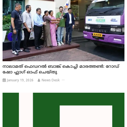
നാലാമത് ഫെഡറൽ ബാങ്ക് കൊച്ചി മാരത്തൺ: റോഡ്
ഷോ ഫ്ലാഗ് ഓഫ് ചെയ്തു
January 19, 2026
News Desk