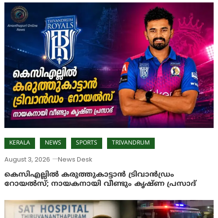
KERALA
NEWS
SPORTS
TRIVANDRUM
August 3, 2026
News Desk
കെസിഎല്ലിൽ കരുത്തുകാട്ടാൻ ട്രിവാൻഡ്രം
റോയൽസ്; നായകനായി വീണ്ടും കൃഷ്ണ പ്രസാദ്