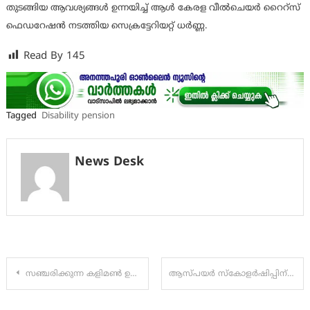
തുടങ്ങിയ ആവശ്യങ്ങൾ ഉന്നയിച്ച് ആൾ കേരള വീൽചെയർ റൈറ്സ്
ഫെഡറേഷൻ നടത്തിയ സെക്രട്ടേറിയറ്റ് ധർണ്ണ.
Read By
145
Tagged
Disability pension
News Desk
Post
സഞ്ചരിക്കുന്ന കളിമൺ ഉത്പന്ന വിപണനശാലയ്ക്കു തുടക്കമായി
ആസ്പയർ സ്കോളർഷിപ്പിന് അപേക്ഷിക്കേണ്ട അവസാന തിയ്യതി മാർച്ച് എട്ടു വരെ നീട്ടി
navigation