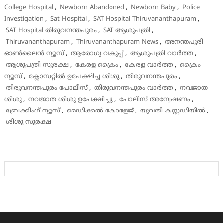
College Hospital
,
Newborn Abandoned
,
Newborn Baby
,
Police
Investigation
,
Sat Hospital
,
SAT Hospital Thiruvananthapuram
,
SAT Hospital തിരുവനന്തപുരം
,
SAT ആശുപത്രി
,
Thiruvananthapuram
,
Thiruvananthapuram News
,
അനന്തപുരി
ഓൺലൈൻ ന്യൂസ്
,
ആരോഗ്യ വകുപ്പ്
,
ആശുപത്രി വാർത്ത
,
ആശുപത്രി സുരക്ഷ
,
കേരള ക്രൈം
,
കേരള വാർത്ത
,
ക്രൈം
ന്യൂസ്
,
ക്ലോസറ്റിൽ ഉപേക്ഷിച്ച ശിശു
,
തിരുവനന്തപുരം
,
തിരുവനന്തപുരം പോലീസ്
,
തിരുവനന്തപുരം വാർത്ത
,
നവജാത
ശിശു
,
നവജാത ശിശു ഉപേക്ഷിച്ചു
,
പോലീസ് അന്വേഷണം
,
ബ്രേക്കിംഗ് ന്യൂസ്
,
മെഡിക്കൽ കോളേജ്
,
യുവതി കസ്റ്റഡിയിൽ
,
ശിശു സുരക്ഷ