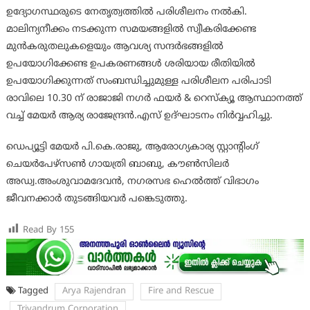
ഉദ്യോഗസ്ഥരുടെ നേതൃത്വത്തില്‍ പരിശീലനം നല്‍കി.
മാലിന്യനീക്കം നടക്കുന്ന സമയങ്ങളില്‍ സ്വീകരിക്കേണ്ട
മുന്‍കരുതലുകളെയും ആവശ്യ സന്ദര്‍ഭങ്ങളില്‍
ഉപയോഗിക്കേണ്ട ഉപകരണങ്ങള്‍ ശരിയായ രീതിയില്‍
ഉപയോഗിക്കുന്നത് സംബന്ധിച്ചുമുള്ള പരിശീലന പരിപാടി
രാവിലെ 10.30 ന് രാജാജി നഗര്‍ ഫയര്‍ & റെസ്ക്യൂ ആസ്ഥാനത്ത്
വച്ച് മേയര്‍ ആര്യ രാജേന്ദ്രന്‍.എസ് ഉദ്ഘാടനം നിര്‍വ്വഹിച്ചു.
ഡെപ്യൂട്ടി മേയര്‍ പി.കെ.രാജു, ആരോഗ്യകാര്യ സ്റ്റാന്റിംഗ്
ചെയര്‍പേഴ്സണ്‍ ഗായത്രി ബാബു, കൗണ്‍സിലര്‍
അഡ്വ.അംശുവാമദേവന്‍, നഗരസഭ ഹെല്‍ത്ത് വിഭാഗം
ജീവനക്കാര്‍ തുടങ്ങിയവര്‍ പങ്കെടുത്തു.
Read By
155
Tagged
Arya Rajendran
Fire and Rescue
Trivandrum Corporation