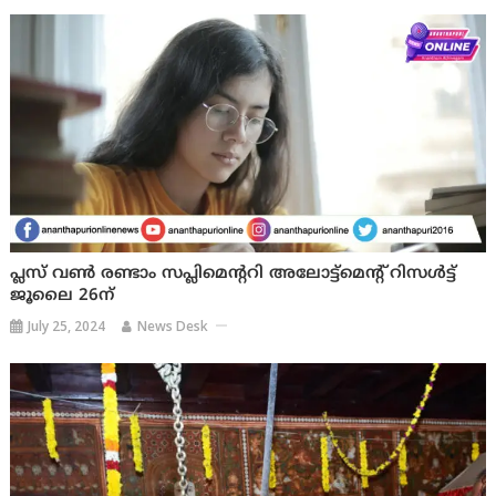
പ്ലസ് വൺ രണ്ടാം സപ്ലിമെന്ററി അലോട്ട്മെന്റ് റിസൾട്ട്
ജൂലൈ 26ന്
July 25, 2024
News Desk