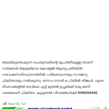
തലയിലുണ്ടാകുന്ന ചെതുമ്പലിന്റെ രൂപത്തിലുള്ള താരന്
സർക്കാർ ആയുർവേദ കോളേജ് ആശുപത്രിയിൽ
ഗവേഷണാടിസ്ഥാനത്തിൽ പരിശോധനയും സൗജന്യ
ചികിത്സയും നൽകുന്നു. ഒന്നാം നമ്പർ ഒ.പിയിൽ തിങ്കൾ, വ്യാഴം
ദിവസങ്ങളിൽ രാവിലെ എട്ട് മുതൽ ഉച്ചയ്ക്ക് ഒരു മണി
വരെയാണ് ചികിത്സ. കൂടുതൽ വിവരങ്ങൾക്ക്
9496949446
Read By
523