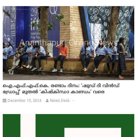
ഐ.എഫ്.എഫ്.കെ. രണ്ടാം ദിനം: ‘ഷുഡ് ദി വിൻഡ്
ഡ്രോപ്പ്’ മുതൽ ‘കിഷ്‌കിന്ധാ കാണ്ഡം’ വരെ
December 13, 2024
News Desk