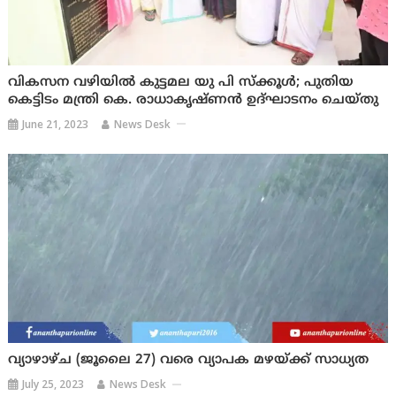
വികസന വഴിയിൽ കുട്ടമല യു പി സ്ക്കൂൾ; പുതിയ
കെട്ടിടം മന്ത്രി കെ. രാധാകൃഷ്ണൻ ഉദ്ഘാടനം ചെയ്തു
June 21, 2023
News Desk
വ്യാഴാഴ്ച (ജൂലൈ 27) വരെ വ്യാപക മഴയ്ക്ക് സാധ്യത
July 25, 2023
News Desk