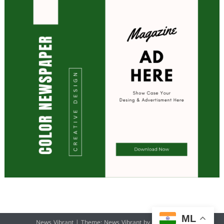
ML
News Vibrant
|
Theme: News Vibrant by
CodeVibrant
.