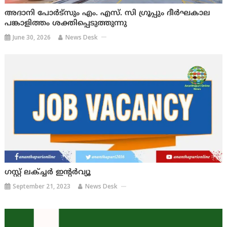
അദാനി പോർട്സും എം. എസ്. സി ഗ്രൂപ്പും ദീർഘകാല
പങ്കാളിത്തം ശക്തിപ്പെടുത്തുന്നു
June 30, 2026
News Desk
ഗസ്റ്റ് ലക്ച്ചര്‍ ഇന്റര്‍വ്യൂ
September 21, 2023
News Desk