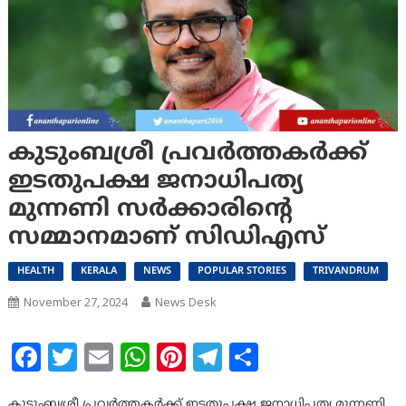
കുടുംബശ്രീ പ്രവർത്തകർക്ക്
ഇടതുപക്ഷ ജനാധിപത്യ
മുന്നണി സർക്കാരിന്റെ
സമ്മാനമാണ് സിഡിഎസ്
HEALTH
KERALA
NEWS
POPULAR STORIES
TRIVANDRUM
November 27, 2024
News Desk
Facebook
Twitter
Email
WhatsApp
Pinterest
Telegram
Share
കുടുംബശ്രീ പ്രവർത്തകർക്ക് ഇടതുപക്ഷ ജനാധിപത്യ മുന്നണി