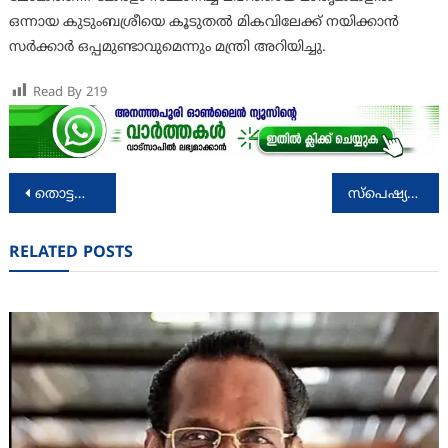
ഒന്നായ കുടുംബശ്രീയെ കൂടുതൽ മികവിലേക്ക് നയിക്കാൻ
സർക്കാർ ഒപ്പമുണ്ടാവുമെന്നും മന്ത്രി അറിയിച്ചു.
Read By
219
Post
തൊട്ടതെല്ലാം പൊന്നാക്കിയ പ്രതിഭയായിരുന്നു പി. ഭാസ്കരൻ എന്ന് പ്രഭാവർമ്മ
സ്പെഷ്യലിസ്റ്റ് മെഡിക്കൽ ഓഫീസർ താത്കാലിക ഒഴിവ്
navigation
RELATED POSTS