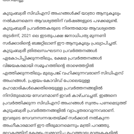
അറിയിച്ചു.
കുടുംബശ്രീ സിഡിഎസ് അംഗങ്ങൾക്ക് യാത്രാ ആനുകൂല്യം
നൽകണമെന്ന ആവശ്യത്തിന് വർഷങ്ങളുടെ പഴക്കമുണ്ട്.
കുടുംബശ്രീ പ്രവർത്തകരുടെ നിരന്തരമായ ആവശ്യത്തെ
തുടർന്ന്, 2021 ലെ ഇടതുപക്ഷ ജനാധിപത്യ മുന്നണി
സർക്കാരിന്റെ ബജറ്റിലാണ് ഈ ആനുകൂല്യം പ്രഖ്യാപിച്ചത്.
കുടുംബശ്രീ ത്രിതലസംഘടനാ പ്രവർത്തനങ്ങൾ
ഏകോപിപ്പിക്കുന്നതിലും, ക്ഷേമ പ്രവർത്തനങ്ങൾ
വിജയകരമായി സമൂഹത്തിന്റെ താഴെത്തട്ടിൽ
എത്തിക്കുന്നതിലും മുഖ്യപങ്ക് വഹിക്കുന്നവരാണ് സിഡിഎസ്
അംഗങ്ങൾ. പ്രളയം-കോവിഡ് പോലെയുള്ള
മഹാമാരികൾക്കെതിരെയുള്ള പ്രവർത്തനങ്ങളിൽ
നിസ്തുലമായ സേവനമാണ് ഇവർ കാഴ്ചവച്ചത്. ഇങ്ങനെ
പ്രവർത്തിക്കുന്ന സിഡിഎസ് അംഗങ്ങൾ സ്വന്തം പണമെടുത്ത്
കുടുംബശ്രീ പ്രവർത്തനങ്ങളിൽ വ്യാപൃതരാവുന്നവരാണ്.
ഇവരുടെ സേവനസന്നദ്ധതയ്ക്ക് സർക്കാർ നൽകുന്ന
അംഗീകാരമാണ് ഈ തീരുമാനമെന്നും മന്ത്രി പറഞ്ഞു.
ലോകത്തിന് കേരളം സമ്മാനിച്ച മഹത്തായ മാതൃകകളിൽ