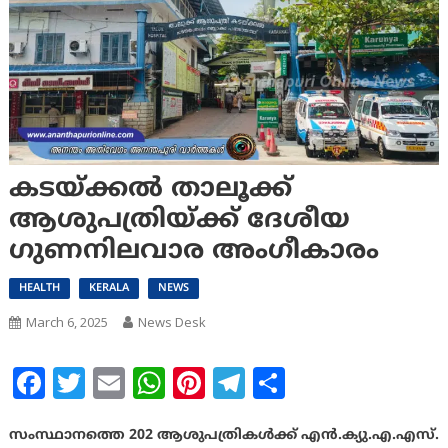
കടയ്ക്കല്‍ താലൂക്ക്
ആശുപത്രിയ്ക്ക് ദേശീയ
ഗുണനിലവാര അംഗീകാരം
HEALTH
KERALA
NEWS
March 6, 2025
News Desk
Facebook
Twitter
Email
WhatsApp
Pinterest
Telegram
Share
സംസ്ഥാനത്തെ 202 ആശുപത്രികള്‍ക്ക് എന്‍.ക്യു.എ.എസ്.