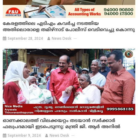
കേരളത്തിലെ എടിഎം കവർച്ച നടത്തിയ
അതിലൊരാളെ തമിഴ്നാട് പോലീസ് വെടിവെച്ചു കൊന്നു
September 28, 2024
News Desk
ഓണക്കാലത്ത് വിലക്കയറ്റം തടയാൻ സർക്കാർ
ഫലപ്രദമായി ഇടപെടുന്നു: മന്ത്രി ജി. ആർ അനിൽ
September 9, 2024
News Desk