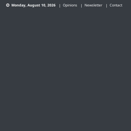
Skip
Monday, August 10, 2026
Opinions
Newsletter
Contact
to
content