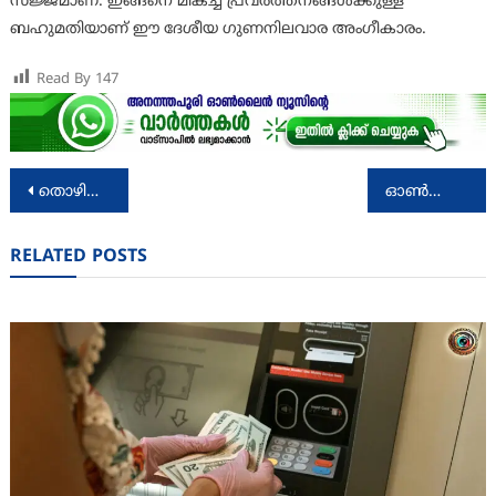
സജ്ജമാണ്. ഇങ്ങനെ മികച്ച പ്രവര്‍ത്തനങ്ങള്‍ക്കുള്ള
ബഹുമതിയാണ് ഈ ദേശീയ ഗുണനിലവാര അംഗീകാരം.
Read By
147
Post
തൊഴിൽ തർക്കം തീർപ്പായി; സ്വിഗ്ഗി ജീവനക്കാരുടെ കൂലി വർദ്ധിപ്പിച്ചു
ഓൺലൈൻ ജോലി തട്ടിപ്പ്: ഒരാള്‍ കൂടി പിടിയിലായി
navigation
RELATED POSTS