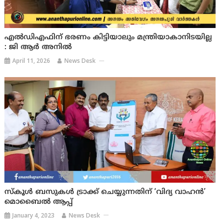
എല്‍ഡിഎഫിന് ഭരണം കിട്ടിയാലും മന്ത്രിയാകാനിടയില്ല
: ജി ആര്‍ അനില്‍
April 11, 2026
News Desk
സ്കൂള്‍ ബസുകള്‍ ട്രാക്ക് ചെയ്യുന്നതിന് ‘വിദ്യ വാഹന്‍’
മൊബൈല്‍ ആപ്പ്
January 4, 2023
News Desk