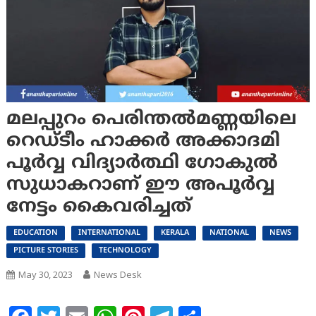
മലപ്പുറം പെരിന്തല്‍മണ്ണയിലെ
റെഡ്ടീം ഹാക്കര്‍ അക്കാദമി
പൂര്‍വ്വ വിദ്യാര്‍ത്ഥി ഗോകുല്‍
സുധാകറാണ് ഈ അപൂര്‍വ്വ
നേട്ടം കൈവരിച്ചത്
EDUCATION
INTERNATIONAL
KERALA
NATIONAL
NEWS
PICTURE STORIES
TECHNOLOGY
May 30, 2023
News Desk