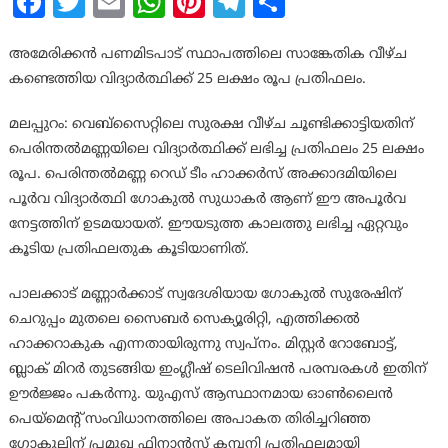
Facebook
Twitter
Email
WhatsApp
Pinterest
Telegram
Share
അമേരിക്കന്‍ പണമിടപാട് സ്ഥാപത്തിലെ സാങ്കേതിക വീഴ്ച
കണ്ടെത്തിയ വിദ്യാര്‍ത്ഥിക്ക് 25 ലക്ഷം രൂപ പ്രതിഫലം.
മലപ്പുറം: വെബ്‌സൈറ്റിലെ സുരക്ഷ വീഴ്ച ചൂണ്ടിക്കാട്ടിയതിന്
പെരിന്തല്‍മണ്ണയിലെ വിദ്യാര്‍ത്ഥിക്ക് ലഭിച്ച പ്രതിഫലം 25 ലക്ഷം
രൂപ. പെരിന്തല്‍മണ്ണ റെഡ് ടീം ഹാക്കര്‍സ് അക്കാദമിയിലെ
പൂര്‍വ വിദ്യാര്‍ത്ഥി ഗോകുല്‍ സുധാകര്‍ ആണ് ഈ അപൂര്‍വ
നേട്ടത്തിന് ഉടമയായത്. ഈയടുത്ത കാലത്തു ലഭിച്ച ഏറ്റവും
കൂടിയ പ്രതിഫലതുക കൂടിയാണിത്.
പാലക്കാട് മണ്ണാര്‍ക്കാട് സ്വദേശിയായ ഗോകുല്‍ സുരേഷിന്
ചെറുപ്പം മുതലെ സൈബര്‍ സെക്യൂരിറ്റി, എത്തിക്കല്‍
ഹാക്കറാകുക എന്നതായിരുന്നു സ്വപ്നം. മിസ്റ്റര്‍ റോബോട്ട്,
ബ്ലാക് മിറര്‍ തുടങ്ങിയ ഇംഗ്ലീഷ് ടെലിവിഷന്‍ പരമ്പരകള്‍ ഇതിന്
ഊര്‍ജ്ജം പകര്‍ന്നു. യുഎസ് ആസ്ഥാനമായ ഓണ്‍ലൈന്‍
പെയ്‌മെന്റ് സംവിധാനത്തിലെ അപാകത തിരിച്ചറിഞ്ഞ
ഗോകുലിന് പ്രമുഖ ഫിനാന്‍സ് കമ്പനി പ്രതിഫലമായി