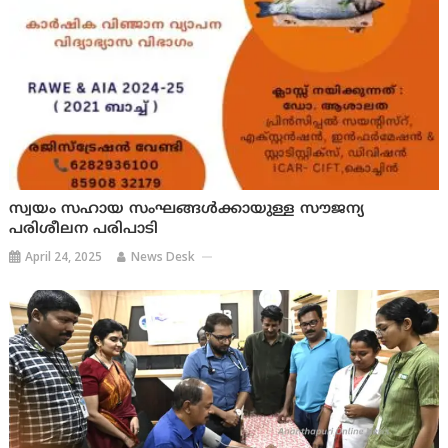
സ്വയം സഹായ സംഘങ്ങൾക്കായുള്ള സൗജന്യ
പരിശീലന പരിപാടി
April 24, 2025
News Desk