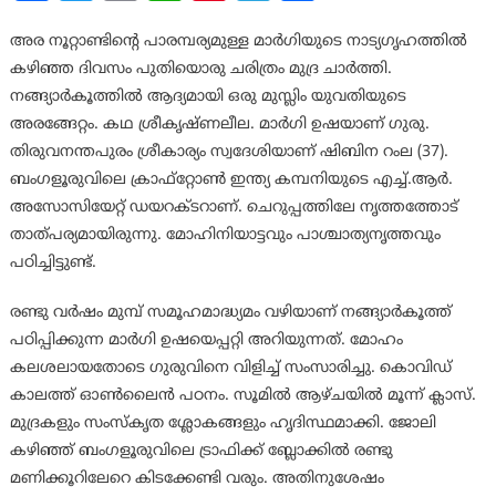
അര നൂറ്റാണ്ടിന്റെ പാരമ്പര്യമുള്ള മാർഗിയുടെ നാട്യഗൃഹത്തിൽ
കഴിഞ്ഞ ദിവസം പുതിയൊരു ചരിത്രം മുദ്ര ചാർത്തി.
നങ്ങ്യാർകൂത്തിൽ ആദ്യമായി ഒരു മുസ്ലിം യുവതിയുടെ
അരങ്ങേറ്റം. കഥ ശ്രീകൃഷ്ണലീല. മാർഗി ഉഷയാണ് ഗുരു.
തിരുവനന്തപുരം ശ്രീകാര്യം സ്വദേശിയാണ് ഷിബിന റംല (37)​.
ബംഗളൂരുവിലെ ക്രാഫ്റ്റോൺ ഇന്ത്യ കമ്പനിയുടെ എച്ച്.ആർ.
അസോസിയേറ്റ് ഡയറക്ടറാണ്. ചെറുപ്പത്തിലേ നൃത്തത്തോട്
താത്പര്യമായിരുന്നു. മോഹിനിയാട്ടവും പാശ്ചാത്യനൃത്തവും
പഠിച്ചിട്ടുണ്ട്.
രണ്ടു വർഷം മുമ്പ് സമൂഹമാദ്ധ്യമം വഴിയാണ് നങ്ങ്യാർകൂത്ത്
പഠിപ്പിക്കുന്ന മാർഗി ഉഷയെപ്പറ്റി അറിയുന്നത്. മോഹം
കലശലായതോടെ ഗുരുവിനെ വിളിച്ച് സംസാരിച്ചു. കൊവിഡ്
കാലത്ത് ഓൺലൈൻ പഠനം. സൂമിൽ ആഴ്ചയിൽ മൂന്ന് ക്ലാസ്.
മുദ്രകളും സംസ്കൃത ശ്ലോകങ്ങളും ഹൃദിസ്ഥമാക്കി. ജോലി
കഴിഞ്ഞ് ബംഗളൂരുവിലെ ട്രാഫിക്ക് ബ്ലോക്കിൽ രണ്ടു
മണിക്കൂറിലേറെ കിടക്കേണ്ടി വരും. അതിനുശേഷം