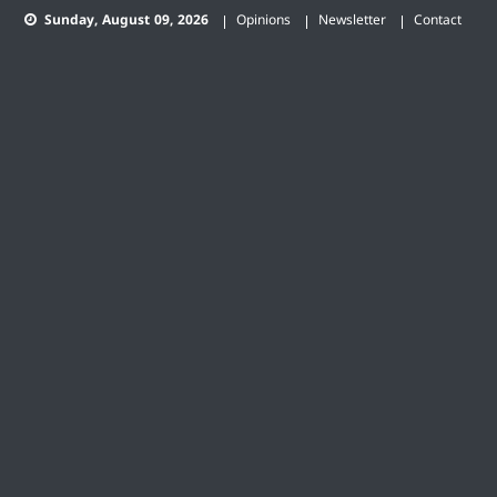
Skip
Sunday, August 09, 2026
Opinions
Newsletter
Contact
to
content