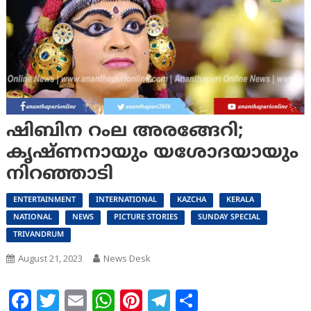
ഷിബിന റംല അരങ്ങേറി;
കൃഷ്ണനായും യശോദയായും
നിറഞ്ഞാടി
ENTERTAINMENT
INTERNATIONAL
KAZCHA
KERALA
NATIONAL
NEWS
PICTURE STORIES
SUNDAY SPECIAL
TRIVANDRUM
August 21, 2023
News Desk
Facebook
Twitter
Email
WhatsApp
Pinterest
Telegram
Share