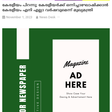
കേരളീയം പിറന്നു; കേരളീയര്‍ക്ക് ഒന്നിച്ചാഘോഷിക്കാന്‍
കേരളീയം എനി എല്ലാ വര്‍ഷവുമെന്ന് മുഖ്യമന്ത്രി
November 1, 2023
News Desk