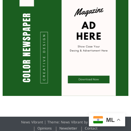
ML
News Vibrant
|
Theme: News Vibrant by
CodeVibrant
.
Opinions
Newsletter
Contact