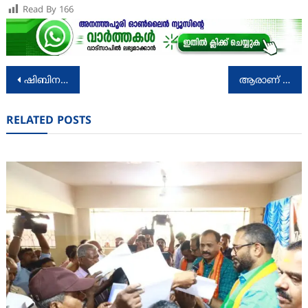
Read By
166
Post
ഷിബിന റംല അരങ്ങേറി; കൃഷ്ണനായും യശോദയായും നിറഞ്ഞാടി
ആരാണ് സ്തുതിപാഠകർ?
navigation
RELATED POSTS