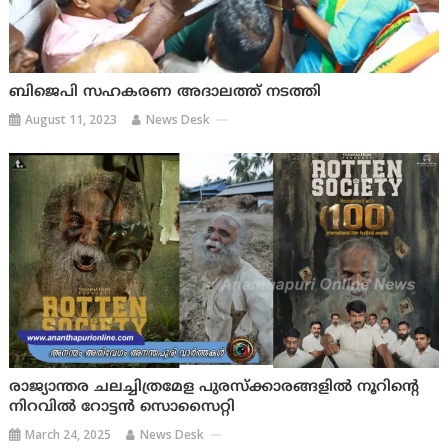
ബിജെപി സഹകരണ അദാലത്ത് നടത്തി
August 11, 2023
News Desk
രാജ്യാന്തര ചലച്ചിത്രമേള പുരസ്ക്കാരങ്ങളിൽ നൂറിൻ്റെ
നിറവില്‍ റോട്ടൻ സൊസൈറ്റി
March 24, 2025
News Desk