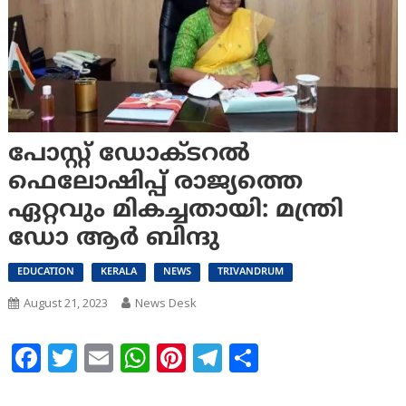
പോസ്റ്റ് ഡോക്ടറൽ
ഫെലോഷിപ്പ്‌ രാജ്യത്തെ
ഏറ്റവും മികച്ചതായി: മന്ത്രി
ഡോ ആർ ബിന്ദു
EDUCATION
KERALA
NEWS
TRIVANDRUM
August 21, 2023
News Desk
Facebook
Twitter
Email
WhatsApp
Pinterest
Telegram
Share