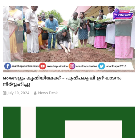
ഞങ്ങളും കൃഷിയിലേക്ക് – പുഷ്പകൃഷി ഉദ്ഘാടനം
നിര്‍വ്വഹിച്ചു
July 10, 2024
News Desk