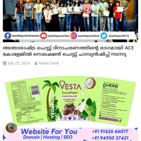
അന്താരാഷ്ട്ര ചെസ്സ് ദിനാചരണത്തിന്റെ ഭാഗമായി ACE
കോളേജിൽ സെലക്ഷൻ ചെസ്സ് ചാമ്പ്യൻഷിപ്പ് നടന്നു
July 23, 2024
News Desk