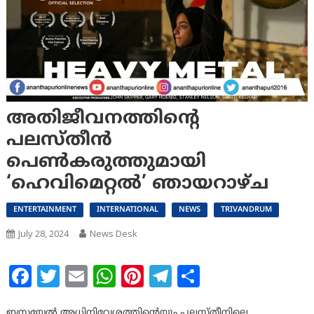
അതിജീവനത്തിൻ്റെ
പലസ്‌തീൻ
പെൺകരുത്തുമായി
‘ഹെവിമെറ്റൽ’ ഞായറാഴ്ച
ENTERTAINMENT
INTERNATIONAL
NEWS
TRIVANDRUM
July 28, 2024
News Desk
Facebook
Twitter
Email
WhatsApp
Pinterest
Telegram
Share
ഇസ്രയേൽ അധിനിവേശത്തിൻ്റെയും പലസ്തീനിലെ