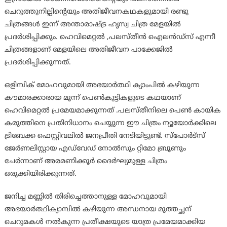
ചെറുത്തുനില്പിൻ്റെയും അതിജീവനകഥകളുമായി രണ്ടു
ചിത്രങ്ങൾ ഇന്ന് അന്താരാഷ്ട്ര ഹൃസ്വ ചിത്ര മേളയിൽ
പ്രദർശിപ്പിക്കും. ഹെവിമെറ്റൽ ,പലസ്തീൻ ഐലൻഡ്സ് എന്നീ
ചിത്രങ്ങളാണ് മേളയിലെ അതിജീവന പാക്കേജിൽ
പ്രദർശിപ്പിക്കുന്നത്.
ഒളിമ്പിക് മോഹവുമായി അഭയാർത്ഥി ക്യാംപിൽ കഴിയുന്ന
കൗമാരക്കാരായ മൂന്ന് പെൺകുട്ടികളുടെ കഥയാണ്
ഹെവിമെറ്റൽ പ്രമേയമാക്കുന്നത് .പലസ്തീനിലെ പെൺ കായിക
കരുത്തിനെ പ്രതിനിധാനം ചെയ്യുന്ന ഈ ചിത്രം ന്യൂയോർക്കിലെ
ട്രിബേക്ക ഫെസ്റ്റിവലിൽ ജനപ്രീതി നേടിയിട്ടുണ്ട്. സ്പോർട്സ്
ജേർണലിസ്റ്റായ എഡ്‌വേഡ്‌ നോൽസും റ്റിമോ ബ്രൂണും
ചേർന്നാണ് അരമണിക്കൂർ ദൈർഘ്യമുള്ള ചിത്രം
ഒരുക്കിയിരിക്കുന്നത്.
ജനിച്ച മണ്ണിൽ തിരിച്ചെത്താനുള്ള മോഹവുമായി
അഭയാർത്ഥിക്യാമ്പിൽ കഴിയുന്ന അന്ധനായ മുത്തച്ഛന്
ചെറുമകൾ നൽകുന്ന പ്രതീക്ഷയുടെ യാത്ര പ്രമേയമാക്കിയ