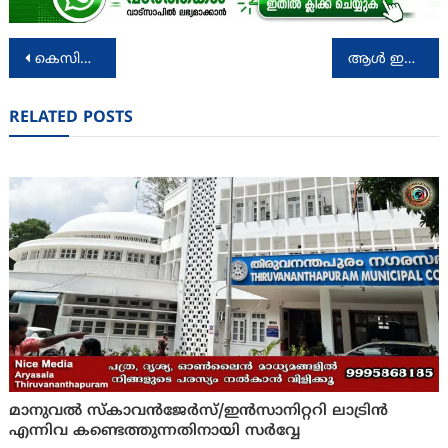
Post
കെസിഎ – എൻ.എസ്.കെ ടി20 ചാമ്പ്യൻഷിപ്പിന് തുടക്കം, ആലപ്പുഴയ്ക്കും തൃശൂരിനും വിജയം
ആൾ ഇന്ത്യാ റോഡ് ട്രാൻസ്പോർട്ട് വർക്കേഴ്‌സ് ഫെഡറേഷൻ ദേശീയ സമ്മേളനം തിരുവനന്തപുരത്ത്
navigation
RELATED POSTS
മാനുവല്‍ സ്കാവന്‍ജേര്‍സ്/ഇന്‍സാനിറ്ററി ലാട്രിന്‍
എന്നിവ കണ്ടെത്തുന്നതിനായി സര്‍വ്വേ