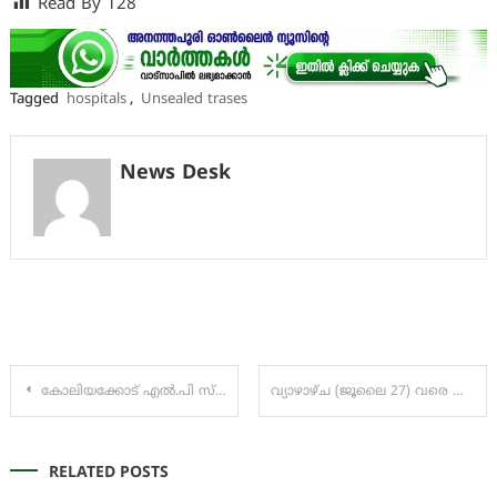
Read By
128
Tagged
hospitals
,
Unsealed trases
News Desk
Post
കോലിയക്കോട് എല്‍.പി സ്‌കൂളിന് പുതിയ ഇരുനില കെട്ടിടം
വ്യാഴാഴ്ച (ജൂലൈ 27) വരെ വ്യാപക മഴയ്ക്ക് സാധ്യത
navigation
RELATED POSTS