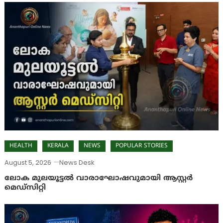
HEALTH
KERALA
NEWS
POPULAR STORIES
August 5, 2026
News Desk
ലോക മുലയൂട്ടൽ വാരാഘോഷവുമായി ആസ്റ്റർ
മെഡ്‌സിറ്റി