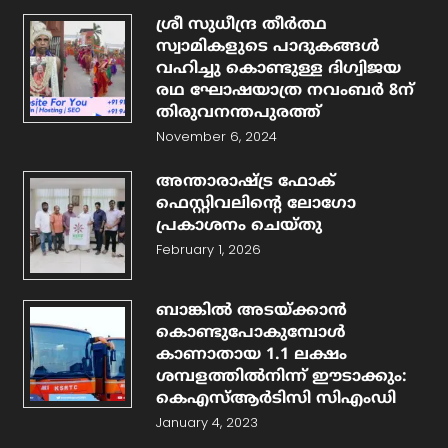
ശ്രീ സുധീന്ദ്ര തീർത്ഥ
സ്വാമികളുടെ പാദുകങ്ങൾ
വഹിച്ചു കൊണ്ടുള്ള ദിഗ്വിജയ
രഥ ഘോഷയാത്ര നവംബര്‍ 8ന്
തിരുവനന്തപുരത്ത്
November 6, 2024
അന്താരാഷ്ട്ര ഫോക്
ഫെസ്റ്റിവലിന്റെ ലോഗോ
പ്രകാശനം ചെയ്തു
February 1, 2026
ബാങ്കിൽ അടയ്ക്കാൻ
കൊണ്ടുപോകുമ്പോൾ
കാണാതായ 1.1 ലക്ഷം
ശമ്പളത്തിൽനിന്ന് ഈടാക്കും:
കെഎസ്ആർടിസി സിഎംഡി
January 4, 2023