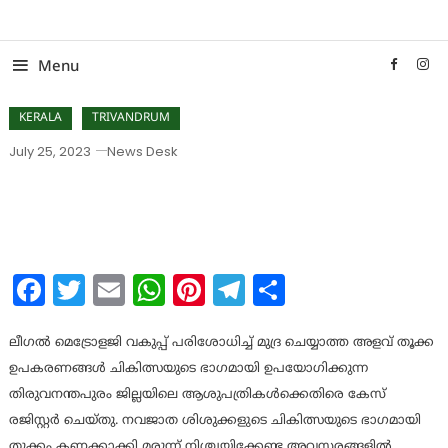
Skip
To
Content
Menu
KERALA
TRIVANDRUM
July 25, 2023
News Desk
മുദ്ര ചെയ്യാത്ത ത്രാസുകള്‍:
ആശുപത്രികള്‍ക്കെതിരെ കേസ്
Facebook
Twitter
Email
WhatsApp
Pinterest
Telegram
Share
ലീഗല്‍ മെട്രോളജി വകുപ്പ് പരിശോധിച്ച് മുദ്ര ചെയ്യാത്ത അളവ് തൂക്ക
ഉപകരണങ്ങള്‍ ചികിത്സയുടെ ഭാഗമായി ഉപയോഗിക്കുന്ന
തിരുവനന്തപുരം ജില്ലയിലെ ആശുപത്രികള്‍ക്കെതിരെ കേസ്
രജിസ്റ്റര്‍ ചെയ്തു. നവജാത ശിശുക്കളുടെ ചികിത്സയുടെ ഭാഗമായി
തൂക്കം കണക്കാക്കി മരുന്ന് നിശ്ചയിക്കേണ്ട അവസരങ്ങളില്‍