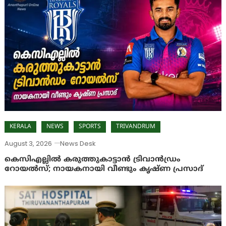
KERALA
NEWS
SPORTS
TRIVANDRUM
August 3, 2026
News Desk
കെസിഎല്ലിൽ കരുത്തുകാട്ടാൻ ട്രിവാൻഡ്രം
റോയൽസ്; നായകനായി വീണ്ടും കൃഷ്ണ പ്രസാദ്