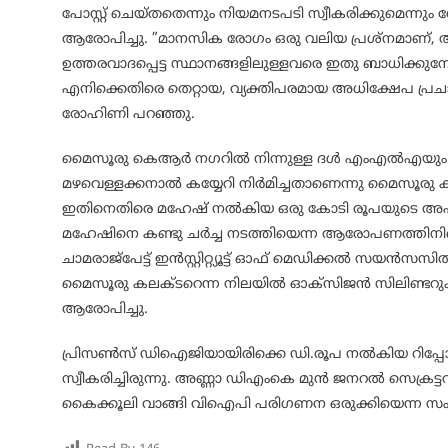
പോസ്റ്റ് ചെയ്തതെന്നും നിയമനടപടി സ്വീകരിക്കുമെന്
ആരോപിച്ചു. ”മാനസിക രോഗം ഒരു വലിയ പ്രശ്നമാണ്, അത
ഉത്തരവാദപ്പെട്ട സ്ഥാനങ്ങളിലുള്ളവരെ ഇതു ബാധിക്
എനിക്കെതിരെ തെറ്റായ, വ്യക്തിപരമായ അധിക്ഷേപ പ്
രോഹിണി പറഞ്ഞു.
മൈസൂരു കെആര്‍ നഗറില്‍ നിന്നുള്ള ദള്‍ എംഎല്‍എയും മ
മഴവെള്ളക്കനാല്‍ കയ്യേറി നിര്‍മിച്ചതാണെന്നു മൈസൂരു കലക
ഇതിനെതിരെ മഹേഷ് നല്‍കിയ ഒരു കോടി രൂപയുടെ അപകീര്‍
മഹേഷിനെ കണ്ടു ചര്‍ച്ച നടത്തിയെന്ന ആരോപണത്തിനിട
ചാമരാജ്‌പേട്ട് ഇന്‍സ്റ്റിറ്റ്യൂട്ട് ഓഫ് മെഡിക്കല്‍ സയന്‍
മൈസൂരു കലക്ടറെന്ന നിലയില്‍ ഓക്‌സിജന്‍ സിലിണ്ടറുകള
ആരോപിച്ചു.
പ്രിസണ്‍സ് ഡിഐജിയായിരിക്കെ ഡി.രൂപ നല്‍കിയ റിപ്പോര്‍ട
സ്വീകരിച്ചിരുന്നു. അണ്ണാ ഡിഎംകെ മുന്‍ ജനറല്‍ സെക്രട
കൈക്കൂലി വാങ്ങി വിഐപി പരിഗണന ഒരുക്കിയെന്ന സംഭവം