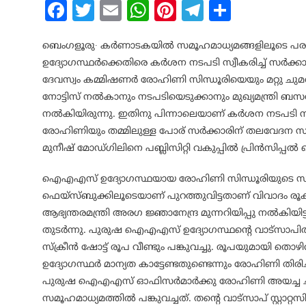
Facebook
Twitter
Email
WhatsApp
Pinterest
Telegram
Share
ബെംഗളൂരു∙ കര്‍ണാടകയില്‍ സമൂഹമാധ്യമങ്ങളിലൂട
ഉദ്യോഗസ്ഥര്‍ക്കെതിരെ കര്‍ശന നടപടി സ്വീകരിച്ച് സ
ദേവസ്വം കമ്മിഷണര്‍ രോഹിണി സിന്ധൂരിയെയും മറ്റു ചുമ
നോട്ടിസ് നല്‍കാനും നടപടിയെടുക്കാനും മുഖ്യമന്ത്രി ബസവ
നല്‍കിയിരുന്നു. ഇതിനു പിന്നാലെയാണ് കര്‍ശന നടപടി സ്
രോഹിണിയും തമ്മിലുള്ള പോര് സര്‍ക്കാരിന് തലവേദന സൃ
മുനീഷ് മോഡ്ഗിലിനെ പബ്ലിസിറ്റി വകുപ്പില്‍ പ്രിന്‍സിപ്പല്‍ 
ഐഎഎസ് ഉദ്യോഗസ്ഥയായ രോഹിണി സിന്ധൂരിയുടെ സ്വക
ഫെയ്‌സ്ബുക്കിലൂടെയാണ് പുറത്തുവിട്ടതാണ് വിവാദം രൂക്
ആഭ്യന്തരമന്ത്രി അരഗ ജ്ഞാനേന്ദ്ര മുന്നറിയിപ്പു നല്‍കി
തുടര്‍ന്നു. പുരുഷ ഐഎഎസ് ഉദ്യോഗസ്ഥന്റെ വാട്‌സാപില്‍ 
സ്‌ക്രീന്‍ ഷോട്ട് രൂപ വീണ്ടും പങ്കുവച്ചു. രൂപയുമായി തൊ
ഉദ്യോഗസ്ഥര്‍ മാന്യത കാട്ടേണ്ടതുണ്ടെന്നും രോഹിണി തിരിച്ച
പുരുഷ ഐഎഎസ് ഓഫിസര്‍മാര്‍ക്കു രോഹിണി അയച്ച ച
സമൂഹമാധ്യമത്തില്‍ പങ്കുവച്ചത്. തന്റെ വാട്‌സാപ് സ്റ്റാറ്റസ