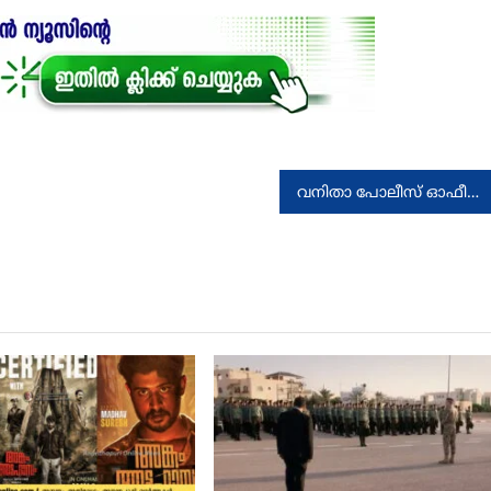
വനിതാ പോലീസ് ഓഫീസര്‍മാരുടെ സംസ്ഥാനതല സംഗമം വ്യാഴം, വെളളി ദിവസങ്ങളില്‍ തിരുവനന്തപുരത്ത്