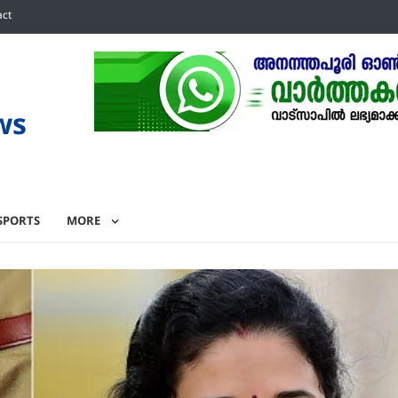
act
ws
SPORTS
MORE