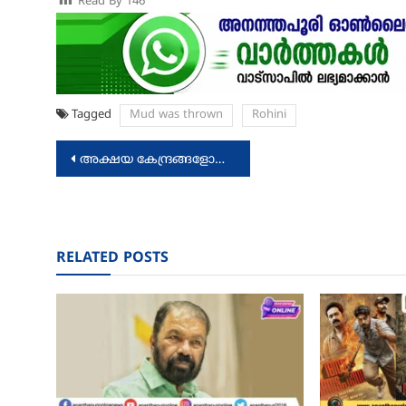
Read By
146
Tagged
Mud was thrown
Rohini
Post
അക്ഷയ കേന്ദ്രങ്ങളോടുള്ള അവഗണന: ഫെബ്രുവരി 24 കരിദിനമായി ആചരിക്കുന്നു
navigation
RELATED POSTS