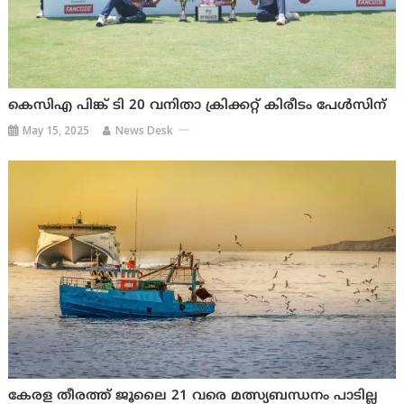
കെസിഎ പിങ്ക് ടി 20 വനിതാ ക്രിക്കറ്റ് കിരീടം പേൾസിന്
May 15, 2025
News Desk
കേരള തീരത്ത് ജൂലൈ 21 വരെ മത്സ്യബന്ധനം പാടില്ല