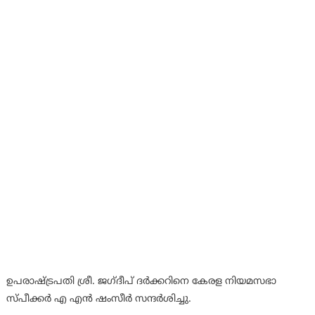
ഉപരാഷ്ട്രപതി ശ്രീ. ജഗ്ദീപ് ദർക്കറിനെ കേരള നിയമസഭാ
സ്പീക്കർ എ എൻ ഷംസീർ സന്ദർശിച്ചു.