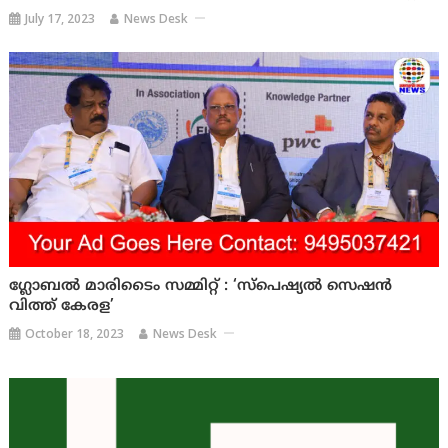
July 17, 2023
News Desk
ഗ്ലോബൽ മാരിടൈം സമ്മിറ്റ് : ‘സ്പെഷ്യൽ സെഷൻ
വിത്ത് കേരള’
October 18, 2023
News Desk