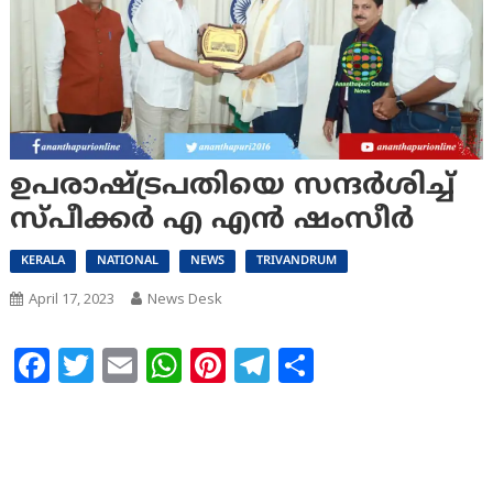
ഉപരാഷ്ട്രപതിയെ സന്ദര്‍ശിച്ച്
സ്പീക്കർ എ എൻ ഷംസീർ
KERALA
NATIONAL
NEWS
TRIVANDRUM
April 17, 2023
News Desk
Facebook
Twitter
Email
WhatsApp
Pinterest
Telegram
Share