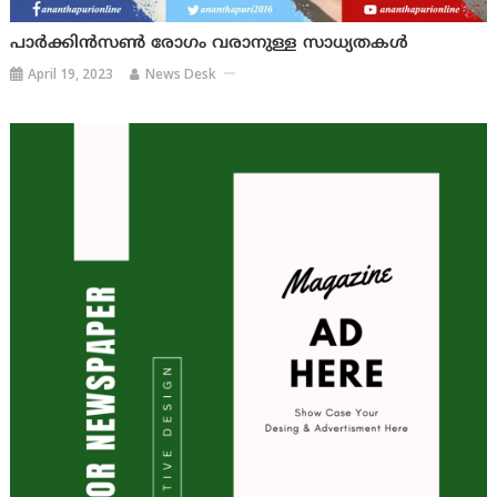
പാർക്കിൻസൺ രോഗം വരാനുള്ള സാധ്യതകള്‍
April 19, 2023
News Desk