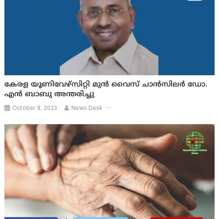
കേരള യൂണിവേഴ്സിറ്റി മുൻ വൈസ് ചാൻസിലർ ഡോ.
എൻ ബാബു അന്തരിച്ചു
October 8, 2023
News Desk