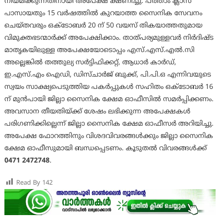
നിയമിക്കുന്നതിനായി അപേക്ഷ ക്ഷണിച്ചു. പത്താം ക്ലാസ്
പാസായതും 15 വർഷത്തിൽ കുറയാത്ത സൈനിക സേവനം
ചെയ്തവരും ഒക്ടോബർ 20 ന് 50 വയസ് തികയാത്തതുമായ
വിമുക്തഭടന്മാർക്ക് അപേക്ഷിക്കാം. താത്പര്യമുള്ളവർ നിർദിഷ്ട
മാതൃകയിലുള്ള അപേക്ഷയോടൊപ്പം എസ്.എസ്.എൽ.സി
അല്ലെങ്കിൽ തത്തുല്യ സർട്ടിഫിക്കറ്റ്, ആധാർ കാർഡ്,
ഇ.എസ്.എം ഐഡി, ഡിസ്ചാർജ് ബുക്ക്, പി.പി.ഒ എന്നിവയുടെ
സ്വയം സാക്ഷ്യപെടുത്തിയ പകർപ്പുകൾ സഹിതം ഒക്ടോബർ 16
ന് മുൻപായി ജില്ലാ സൈനിക ക്ഷേമ ഓഫീസിൽ സമർപ്പിക്കണം.
അവസാന തീയതിയ്ക്ക് ശേഷം ലഭിക്കുന്ന അപേക്ഷകൾ
പരിഗണിക്കില്ലെന്ന് ജില്ലാ സൈനിക ക്ഷേമ ഓഫീസർ അറിയിച്ചു.
അപേക്ഷ ഫോറത്തിനും വിശദവിവരങ്ങൾക്കും ജില്ലാ സൈനിക
ക്ഷേമ ഓഫീസുമായി ബന്ധപ്പെടണം. കൂടുതൽ വിവരങ്ങൾക്ക്
0471 2472748
.
Read By
142