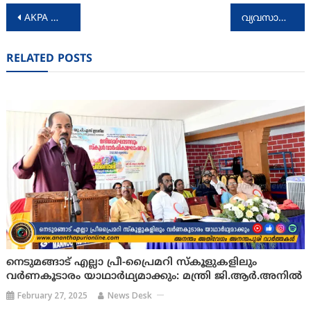
Post
AKPA തിരുവനന്തപുരം മേഖല ചലച്ചിത്ര കുലപതി ശ്രീ മധുവിനെ ആദരിച്ചു
വ്യവസായ പ്രമുഖന്‍ ശ്രീ മുകേഷ് അംബാനി ബദരീനാഥ് സന്ദര്‍ശിച്ചു
navigation
RELATED POSTS
നെടുമങ്ങാട് എല്ലാ പ്രീ-പ്രൈമറി സ്‌കൂളുകളിലും
വര്‍ണകൂടാരം യാഥാര്‍ഥ്യമാക്കും: മന്ത്രി ജി.ആര്‍.അനില്‍
February 27, 2025
News Desk