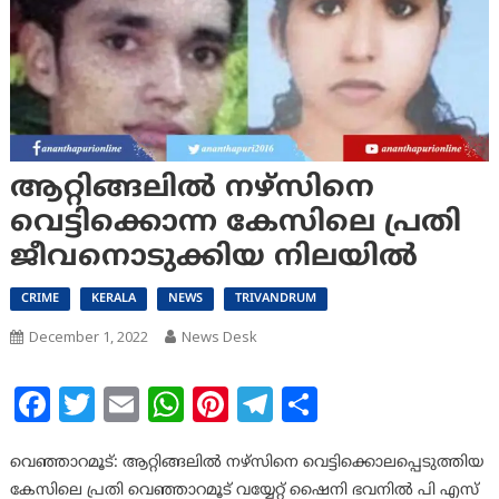
ആറ്റിങ്ങലിൽ നഴ്സിനെ
വെട്ടിക്കൊന്ന കേസിലെ പ്രതി
ജീവനൊടുക്കിയ നിലയിൽ
CRIME
KERALA
NEWS
TRIVANDRUM
December 1, 2022
News Desk
Facebook
Twitter
Email
WhatsApp
Pinterest
Telegram
Share
വെഞ്ഞാറമൂട്: ആറ്റിങ്ങലിൽ നഴ്സിനെ വെട്ടിക്കൊലപ്പെടുത്തിയ
കേസിലെ പ്രതി വെഞ്ഞാറമൂട് വയ്യേറ്റ് ഷൈനി ഭവനിൽ പി എസ്