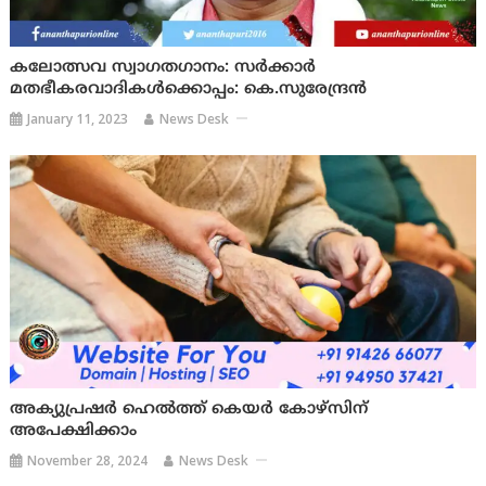
കലോത്സവ സ്വാ​ഗത​ഗാനം: സർക്കാർ
മതഭീകരവാദികൾക്കൊപ്പം: കെ.സുരേന്ദ്രൻ
January 11, 2023
News Desk
അക്യുപ്രഷര്‍ ഹെല്‍ത്ത് കെയര്‍ കോഴ്‌സിന്
അപേക്ഷിക്കാം
November 28, 2024
News Desk