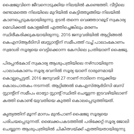
ഷൈജുവിനെ ജീവനൊടുക്കിയ നിലയിൽ കണ്ടെത്തി. വീട്ടിലെ
രണ്ടാമത്തെ നിലയിലെ മുറിയിൽ കെട്ടിത്തൂങ്ങിയ നിലയിൽ
കാണപ്പെടുകയായിരുന്നു. ഉടൻ തന്നെ വെഞ്ഞാറമൂട് സ്വകാര്യ
മെഡിക്കൽ കോളജിൽ എത്തിച്ചെങ്കിലും മരണം
സ്ഥിരീകരിക്കുകയായിരുന്നു. 2016 ജനുവരിയിൽ ആറ്റിങ്ങൽ
കെഎസ്ആർടിസി ബസ്റ്റാന്റിന് സമീപത്ത് വച്ച് പാലാംകോണം
സ്വദേശി സൂര്യയെ വെട്ടിക്കൊന്ന കേസിലെ പ്രതിയാണ് ഷൈജു.
പിരപ്പൻകോട് സ്വകാര്യ ആശുപത്രിയിലെ നഴ്സായിരുന്ന
പാലാംകോണം സൂര്യ ഭവനിൽ സൂര്യ യാണ് ദാരുണമായി
കൊല്ലപ്പെട്ടത്. 2016 ജനുവരി 27 നാണ് നാടിനെ നടുക്കിയ
കൊലപാതകം നടന്നത്. ആറ്റിങ്ങൽ കെഎസ്ആർടിസി ബസ്
സ്റ്റാന്റിന് സമീപം ഓട്ടോ സ്റ്റാന്റ് സ്ഥിതി ചെയ്യുന്ന ഇടവഴിയിലാണ്
കത്തി കൊണ്ട് യുവതിയെ കുത്തി കൊലപ്പെടുത്തിയത്.
കൃത്യത്തിന് മൂന്ന് മാസം മുൻപാണ് ഷൈജു സൂര്യയെ
പരിചയപ്പെടുന്നത്. ബൈക്കപകടത്തിൽ പരിക്കേറ്റ് സൂര്യ ജോലി
ചെയ്യുന്ന ആശുപത്രിയിൽ ചികിത്സയ്ക്ക് എത്തിയതായിരുന്നു