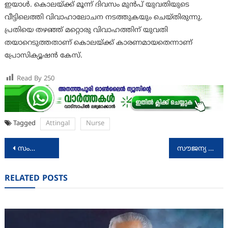
ഇയാൾ. കൊലയ്ക്ക് മൂന്ന് ദിവസം മുൻപ് യുവതിയുടെ
വീട്ടിലെത്തി വിവാഹാലോചന നടത്തുകയും ചെയ്തിരുന്നു.
പ്രതിയെ തഴഞ്ഞ് മറ്റൊരു വിവാഹത്തിന് യുവതി
തയാറെടുത്തതാണ് കൊലയ്ക്ക് കാരണമായതെന്നാണ്
പ്രോസിക്യൂഷൻ കേസ്.
Read By
250
Tagged
Attingal
Nurse
Post
സംസ്ഥാനത്തെ ആദ്യ ബാലാവകാശ ക്ലബ്ബ് വിതുരയിൽ
സൗജന്യ ചികിത്സാ സഹായം ഇരട്ടിയാക്കി: മന്ത്രി വീണാ ജോര്‍ജ്
navigation
RELATED POSTS