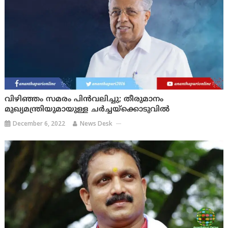
വിഴിഞ്ഞം സമരം പിൻവലിച്ചു; തീരുമാനം
മുഖ്യമന്ത്രിയുമായുള്ള ചർച്ചയ്‌ക്കൊടുവിൽ
December 6, 2022
News Desk