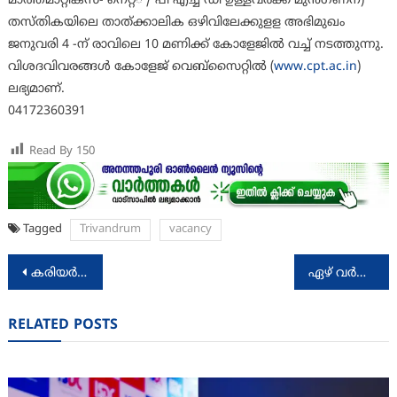
മാത്തമാറ്റിക്‌സ്- നെറ്റ്് / പി എച്ച് ഡി ഉള്ളവര്‍ക്ക് മുന്‍ഗണന)
തസ്തികയിലെ താത്ക്കാലിക ഒഴിവിലേക്കുളള അഭിമുഖം
ജനുവരി 4 -ന് രാവിലെ 10 മണിക്ക് കോളേജില്‍ വച്ച് നടത്തുന്നു.
വിശദവിവരങ്ങള്‍ കോളേജ് വെബ്‌സൈറ്റില്‍ (
www.cpt.ac.in
)
ലഭ്യമാണ്.
04172360391
Read By
150
Tagged
Trivandrum
vacancy
Post
കരിയര്‍ ഗൈഡന്‍സ് ഫാക്കല്‍റ്റി ഒഴിവ്
ഏഴ് വർഷത്തിനിടെ സ്കൂളുകളിൽ നടത്തിയത് മൂവായിരം കോടിയുടെ വികസനം: മന്ത്രി വി. ശിവൻകുട്ടി
navigation
RELATED POSTS