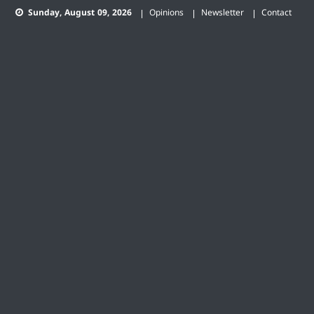
Skip
Sunday, August 09, 2026
Opinions
Newsletter
Contact
to
content