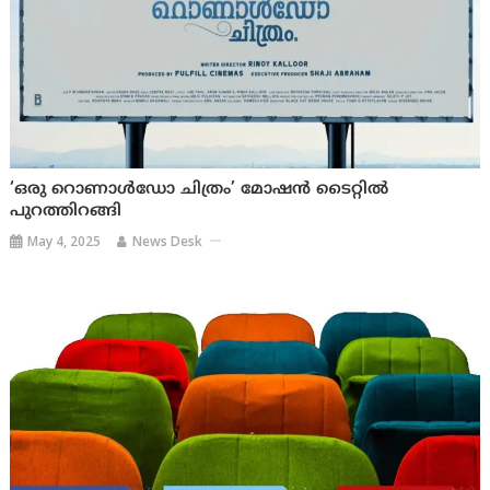
‘ഒരു റൊണാൾഡോ ചിത്രം’ മോഷൻ ടൈറ്റിൽ
പുറത്തിറങ്ങി
May 4, 2025
News Desk