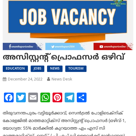
അസിസ്റ്റന്റ് പ്രൊഫസര്‍ ഒഴിവ്
EDUCATION
JOBS
NEWS
TOURISM
December 24, 2022
News Desk
Facebook
Twitter
Email
WhatsApp
Pinterest
Telegram
Share
തിരുവനന്തപുരം വട്ടിയൂര്‍ക്കാവ്, സെന്‍ട്രല്‍ പോളിടെക്‌നിക്
കോളേജില്‍ മാത്തമാറ്റിക്‌സ് അസിസ്റ്റന്റ് പ്രൊഫസര്‍ (ഒഴിവ്-1,
യോഗ്യത: 55% മാര്‍ക്കില്‍ കുറയാത്ത എം എസ് സി