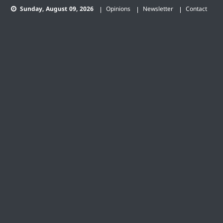
Skip
Sunday, August 09, 2026
Opinions
Newsletter
Contact
to
content