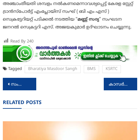
അഞ്ചാംതീയതി ശമ്പളം നൽകണമെന്നാവശ്യപ്പെട്ട് കേരള സ്റ്റേറ്റ്
ട്രാൻസ്‌പോർട്ട് എംപ്ലോയിസ് സംഘ് ( ബി എം എസ് )
സെക്രട്ടേറിയറ്റ് പടിക്കൽ നടത്തിയ “
മണ്ണ് സദ്യ
” സംഘടന
ജനറൽ സെക്രട്ടറി എസ്. അജയകുമാർ ഉദ്ഘാടനം ചെയ്യുന്നു.
Read By
240
Tagged
Bharatiya Masdoor Sangh
BMS
KSRTC
Post
സംസ്ഥാനത്ത് പച്ചമുട്ട ഉപയോഗിച്ചുള്ള മയോണൈസ് ഒഴിവാക്കാന്‍ തീരുമാനം
കാസര്‍ഗോഡ് ജില്ലയില്‍ സര്‍ക്കാര്‍ മേഖലയില്‍ ആദ്യ ആന്‍ജിയോപ്ലാസ്റ്റി
navigation
RELATED POSTS