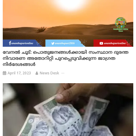
വേനൽ ചൂട്: പൊതുജനങ്ങൾക്കായി സംസ്ഥാന ദുരന്ത
നിവാരണ അതോറിറ്റി പുറപ്പെടുവിക്കുന്ന ജാഗ്രത
നിർദേശങ്ങൾ
April 17, 2023
News Desk