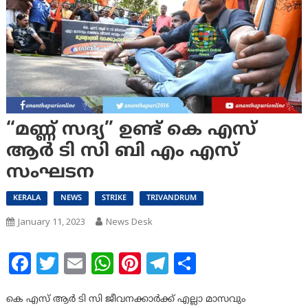
“മണ്ണ് സദ്യ” ഉണ്ട് കെ എസ്
ആർ ടി സി ബി എം എസ്
സംഘടന
KERALA
NEWS
STRIKE
TRIVANDRUM
January 11, 2023
News Desk
Facebook
Twitter
Email
WhatsApp
Pinterest
Telegram
Share
കെ എസ് ആർ ടി സി ജീവനക്കാർക്ക് എല്ലാ മാസവും