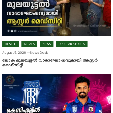
HEALTH
KERALA
NEWS
POPULAR STORIES
August 5, 2026
News Desk
ലോക മുലയൂട്ടൽ വാരാഘോഷവുമായി ആസ്റ്റർ
മെഡ്‌സിറ്റി