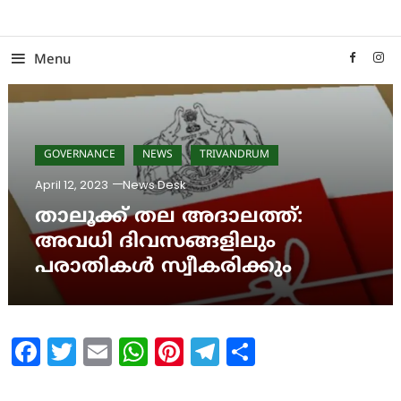
Skip
To
Content
Menu
GOVERNANCE
NEWS
TRIVANDRUM
April 12, 2023
News Desk
താലൂക്ക് തല അദാലത്ത്:
അവധി ദിവസങ്ങളിലും
പരാതികൾ സ്വീകരിക്കും
Facebook
Twitter
Email
WhatsApp
Pinterest
Telegram
Share