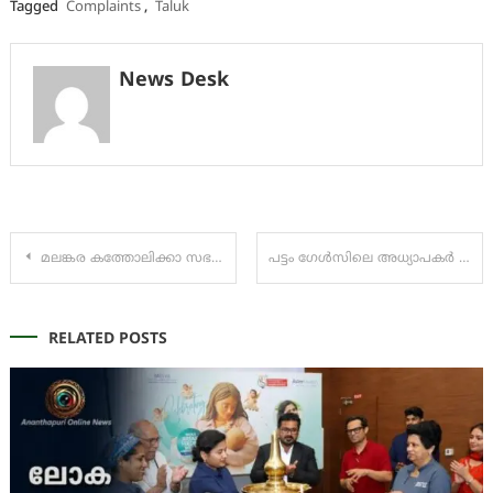
Tagged
Complaints
,
Taluk
News Desk
Post
മലങ്കര കത്തോലിക്കാ സഭയിൽ പുതിയ റമ്പാൻമാര്‍ സ്ഥാനമേറി
പട്ടം ഗേൾസിലെ അധ്യാപകർ ഹ്രസ്വ ചിത്രം നിർമ്മിച്ചു
navigation
RELATED POSTS