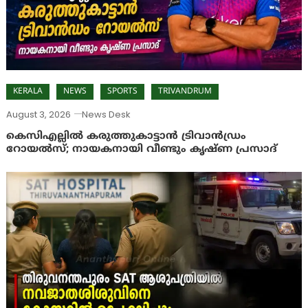
KERALA
NEWS
SPORTS
TRIVANDRUM
August 3, 2026
News Desk
കെസിഎല്ലിൽ കരുത്തുകാട്ടാൻ ട്രിവാൻഡ്രം
റോയൽസ്; നായകനായി വീണ്ടും കൃഷ്ണ പ്രസാദ്