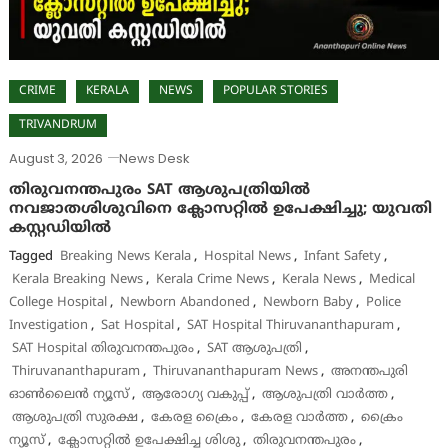
CRIME
KERALA
NEWS
POPULAR STORIES
TRIVANDRUM
August 3, 2026
News Desk
തിരുവനന്തപുരം SAT ആശുപത്രിയിൽ
നവജാതശിശുവിനെ ക്ലോസറ്റിൽ ഉപേക്ഷിച്ചു; യുവതി
കസ്റ്റഡിയിൽ
Tagged
Breaking News Kerala
,
Hospital News
,
Infant Safety
,
Kerala Breaking News
,
Kerala Crime News
,
Kerala News
,
Medical
College Hospital
,
Newborn Abandoned
,
Newborn Baby
,
Police
Investigation
,
Sat Hospital
,
SAT Hospital Thiruvananthapuram
,
SAT Hospital തിരുവനന്തപുരം
,
SAT ആശുപത്രി
,
Thiruvananthapuram
,
Thiruvananthapuram News
,
അനന്തപുരി
ഓൺലൈൻ ന്യൂസ്
,
ആരോഗ്യ വകുപ്പ്
,
ആശുപത്രി വാർത്ത
,
ആശുപത്രി സുരക്ഷ
,
കേരള ക്രൈം
,
കേരള വാർത്ത
,
ക്രൈം
ന്യൂസ്
,
ക്ലോസറ്റിൽ ഉപേക്ഷിച്ച ശിശു
,
തിരുവനന്തപുരം
,