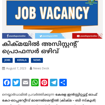
കിക്മയില്‍ അസിസ്റ്റന്റ്
പ്രൊഫസര്‍ ഒഴിവ്
JOBS
KERALA
NEWS
August 7, 2023
News Desk
Facebook
Twitter
Email
WhatsApp
Pinterest
Telegram
Share
നെയ്യാര്‍ഡാമില്‍ പ്രവര്‍ത്തിക്കുന്ന
കേരള ഇന്‍സ്റ്റിറ്റ്യൂട്ട് ഓഫ്
കോ-ഓപ്പറേറ്റീവ് മാനേജ്മെന്റില്‍
(
കിക്മ – ബി സ്‌കൂള്‍
)