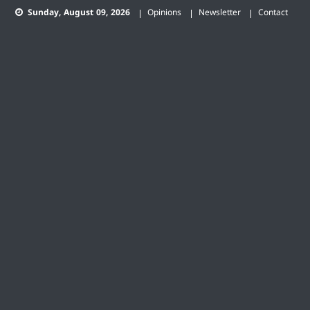
Skip
Sunday, August 09, 2026
Opinions
Newsletter
Contact
to
content