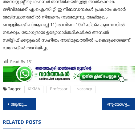
അസിസ്റ്റന്റ് പ്രൊഫസര്‍ തസ്തികയിലുളള താത്കാലിക
ഒഴിവിലേക്ക് എ.ഐ.സി.റ്റി.ഇ നിബന്ധനകള്‍ പ്രകാരം കരാര്‍
അടിസ്ഥാനത്തില്‍ നിയമനം നടത്തുന്നു. അഭിമുഖം
വെള്ളിയാഴ്ച (ആഗസ്റ്റ് 11) രാവിലെ 10ന് കിക്മ ക്യാമ്പസില്‍
നടക്കും. യോഗ്യരായ ഉദ്യോഗാര്‍ത്ഥികള്‍ക്ക് അസല്‍
സര്‍ട്ടിഫിക്കറ്റുകള്‍ സഹിതം അഭിമുഖത്തില്‍ പങ്കെടുക്കാമെന്ന്
ഡയറക്ടര്‍ അറിയിച്ചു.
Read By
151
Tagged
KIKMA
Professor
vacancy
Post
ആയുഷ് മേഖല ദേശീയ തലത്തില്‍ അംഗീകരിക്കുന്നതില്‍ അഭിമാനം: മന്ത്രി വീണാ ജോര്‍ജ്
ആരോഗ്യകേന്ദ്രങ്ങളില്‍ ട്രെയിനികളാകാം
navigation
RELATED POSTS