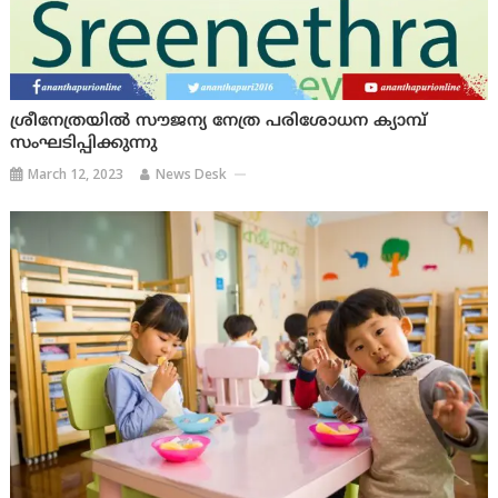
ശ്രീനേത്രയിൽ സൗജന്യ നേത്ര പരിശോധന ക്യാമ്പ്
സംഘടിപ്പിക്കുന്നു
March 12, 2023
News Desk