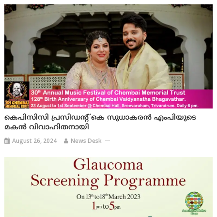
കെപിസിസി പ്രസിഡന്റ് കെ സുധാകരന്‍ എംപിയുടെ
മകന്‍ വിവാഹിതനായി
August 26, 2024
News Desk