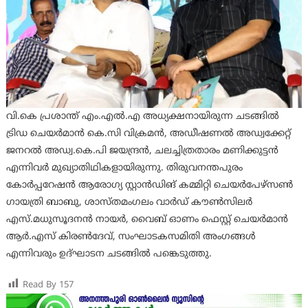
വി.കെ പ്രശാന്ത് എം.എൽ.എ അധ്യക്ഷനായിരുന്ന ചടങ്ങിൽ
ട്രിഡ ചെയർമാൻ കെ.സി വിക്രമൻ, അഡീഷണൽ അഡ്വക്കേറ്റ്
ജനറൽ അഡ്വ.കെ.പി ജയന്ദ്രൻ, ചലച്ചിത്രതാരം മണിക്കുട്ടൻ
എന്നിവർ മുഖ്യാതിഥികളായിരുന്നു. തിരുവനന്തപുരം
കോർപ്പറേഷൻ ആരോഗ്യ സ്റ്റാൻഡിങ് കമ്മിറ്റി ചെയർപേഴ്‌സൺ
ഗായത്രി ബാബു, ശാസ്തമംഗലം വാർഡ് കൗൺസിലർ
എസ്.മധുസൂദനൻ നായർ, വൈബ് ഓണം ഫെസ്റ്റ് ചെയർമാൻ
ആർ.എസ് കിരൺദേവ്, സംഘാടകസമിതി അംഗങ്ങൾ
എന്നിവരും ഉദ്ഘാടന ചടങ്ങിൽ പങ്കെടുത്തു.
Read By
157