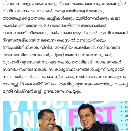
വിപണന മേള, പായസ മേള, ദീപാലങ്കാരം, വൈകുന്നേരങ്ങളിൽ
വിവിധ കലാപരിപാടികൾ, തിരുവാതിരക്കളി മത്സരം,
അത്തപ്പൂക്കളമത്സരം, കുട്ടികൾക്കും മുതിർന്നവർക്കും കലാ
കായികമത്സരങ്ങൾ, 80 വയസ്‌കഴിഞ്ഞ അമ്മമാർക്ക്
ഓണക്കോടി വിതരണം, കർഷകരെ ആദരിക്കൽ എന്നിവ അഞ്ച്
ദിവസങ്ങളിലായി നടക്കുന്ന ഫെസ്റ്റിൽ ഉണ്ടായിരിക്കും.
ജനപ്രതിനിധികൾ, വിവിധ രാഷ്ട്രീയ കക്ഷികൾ, റസിഡൻസ്
അസോസിയേഷനുകൾ, ഫ്‌ളാറ്റ് അസോസിയേഷനുകൾ,
വ്യാപാരി വ്യവസായി സംഘടനകൾ, തൊഴിലാളി സംഘടനകൾ,
സന്നദ്ധ സംഘടനകൾ, സ്വകാര്യ സ്ഥാപനങ്ങൾ എന്നിവരുമായി
സഹകരിച്ചാണ് ഓണം ഫെസ്റ്റ് നടക്കുന്നത്. സമാപന സമ്മേളനം
ആഗസ്റ്റ് 28 വൈകിട്ട് 6ന് പൊതുവിദ്യാഭ്യാസവും തൊഴിലും വകുപ്പ്
മന്ത്രി വി.ശിവൻകുട്ടി ഉദ്ഘാടനം ചെയ്യും.