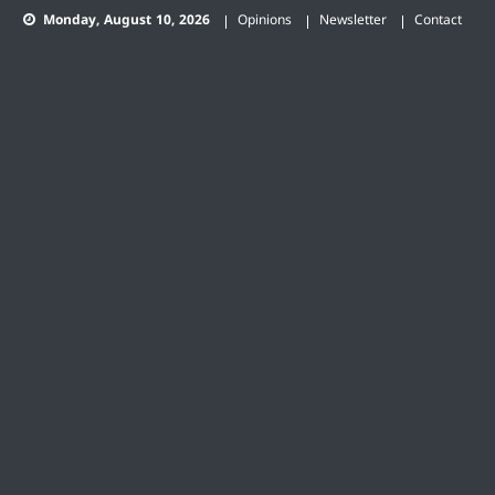
Skip
Monday, August 10, 2026
Opinions
Newsletter
Contact
to
content