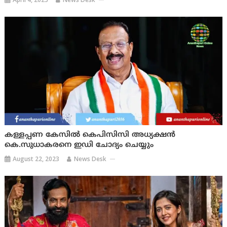
കള്ളപ്പണ കേസിൽ കെപിസിസി അധ്യക്ഷൻ
കെ.സുധാകരനെ ഇഡി ചോദ്യം ചെയ്യും
August 22, 2023
News Desk