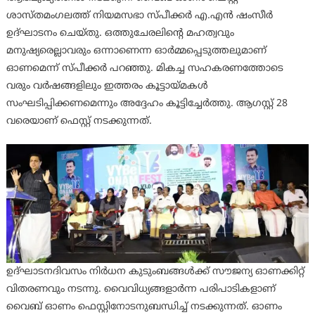
ശാസ്തമംഗലത്ത് നിയമസഭാ സ്പീക്കർ എ.എൻ ഷംസീർ
ഉദ്ഘാടനം ചെയ്തു. ഒത്തുചേരലിന്റെ മഹത്വവും
മനുഷ്യരെല്ലാവരും ഒന്നാണെന്ന ഓർമ്മപ്പെടുത്തലുമാണ്
ഓണമെന്ന് സ്പീക്കർ പറഞ്ഞു. മികച്ച സഹകരണത്തോടെ
വരും വർഷങ്ങളിലും ഇത്തരം കൂട്ടായ്മകൾ
സംഘടിപ്പിക്കണമെന്നും അദ്ദേഹം കൂട്ടിച്ചേർത്തു. ആഗസ്റ്റ് 28
വരെയാണ് ഫെസ്റ്റ് നടക്കുന്നത്.
ഉദ്ഘാടനദിവസം നിർധന കുടുംബങ്ങൾക്ക് സൗജന്യ ഓണക്കിറ്റ്
വിതരണവും നടന്നു. വൈവിധ്യങ്ങളാർന്ന പരിപാടികളാണ്
വൈബ് ഓണം ഫെസ്റ്റിനോടനുബന്ധിച്ച് നടക്കുന്നത്. ഓണം