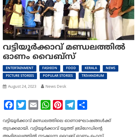
വട്ടിയൂർക്കാവ് മണ്ഡലത്തിൽ
ഓണം വൈബ്‌സ്
ENTERTAINMENT
FASHION
FOOD
KERALA
NEWS
PICTURE STORIES
POPULAR STORIES
TRIVANDRUM
August 24, 2023
News Desk
Facebook
Twitter
Email
WhatsApp
Pinterest
Telegram
Share
വട്ടിയൂർക്കാവ് മണ്ഡലത്തിലെ ഓണാഘോഷങ്ങൾക്ക്
തുടക്കമായി. വട്ടിയൂർക്കാവ് യൂത്ത് ബ്രിഗേഡിന്റെ
ആഭിമുഖ്യത്തിൽ നടക്കുന്ന വൈബ് ഓണം ഫെസ്റ്റ്