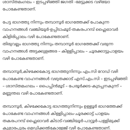
ശാസ്തമംഗലം – ഇടപ്പഴിഞ്ഞി ജഗതി -മേട്ടുക്കട വഴിയോ
പോകേണ്ടതാണ്.
പേട്ട ഭാഗത്തു നിന്നും തമ്പാനൂർ ഭാഗത്തേക്ക് പോകുന്ന
വാഹനങ്ങൾ വഞ്ചിയൂർ-ഉപ്പിടാംമൂട്-തകരപറമ്പ് ഫ്ലൈഓവർ
കിളിരിപ്പാലം വഴി പോകേണ്ടതാണ്.
തിരുവല്ലം ഭാഗത്തു നിന്നും തമ്പാനൂർ ഭാഗത്തേക്ക് വരുന്ന
വാഹനങ്ങൾ അട്ടക്കുളങ്ങര – കിള്ളിപ്പാലം – ചൂരക്കാട്ടുപാളയം
വഴി പോകേണ്ടതാണ്.
തമ്പാനൂർ,കിഴക്കേകോട്ട ഭാഗത്തുനിന്നും എം.സി റോഡ് വഴി
പോകേണ്ട വാഹനങ്ങൾ വഴുതക്കാട് എസ്.എം.സി – ഇടപ്പഴിഞ്ഞി
– ശാസ്തമംഗലം – പൈപ്പിൻമൂട് – പേരൂർക്കട-കുടപ്പനകുന്ന് –
മണ്ണന്തല വഴി പോകേണ്ടതാണ്.
തമ്പാനൂർ, കിഴക്കേകോട്ട ഭാഗത്തുനിന്നും ഉള്ളൂർ ഭാഗത്തേക്ക്
പോകേണ്ട വാഹനങ്ങൾ കിള്ളിപ്പാലം-ചൂരക്കാട്ട് പാളയം
തകരപറമ്പ് ഫ്ലൈഓവർ കിടാട്-വഞ്ചിയൂർ-പാറ്റൂർ-പള്ളിമുക്ക്
കുമാരപുരം മെഡിക്കൽകോളേജ് വഴി പോകേണ്ടതാണ്.