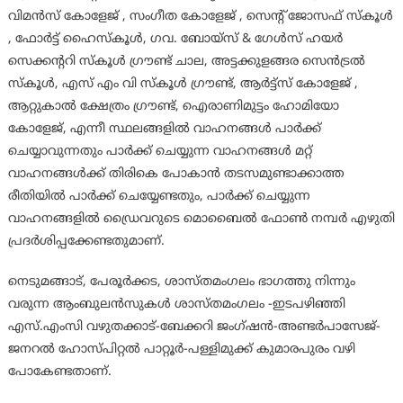
വിമൻസ് കോളേജ് , സംഗീത കോളേജ് , സെന്റ് ജോസഫ് സ്കൂൾ
, ഫോർട്ട് ഹൈസ്കൂൾ, ഗവ. ബോയ്സ് & ഗേൾസ് ഹയർ
സെക്കന്ററി സ്കൂൾ ഗ്രൗണ്ട് ചാല, അട്ടക്കുളങ്ങര സെൻട്രൽ
സ്കൂൾ, എസ് എം വി സ്കൂൾ ഗ്രൗണ്ട്, ആർട്ട്സ് കോളേജ് ,
ആറ്റുകാൽ ക്ഷേത്രം ഗ്രൗണ്ട്, ഐരാണിമുട്ടം ഹോമിയോ
കോളേജ്, എന്നീ സ്ഥലങ്ങളിൽ വാഹനങ്ങൾ പാർക്ക്
ചെയ്യാവുന്നതും പാർക്ക് ചെയ്യുന്ന വാഹനങ്ങൾ മറ്റ്
വാഹനങ്ങൾക്ക് തിരികെ പോകാൻ തടസമുണ്ടാക്കാത്ത
രീതിയിൽ പാർക്ക് ചെയ്യേണ്ടതും, പാർക്ക് ചെയ്യുന്ന
വാഹനങ്ങളിൽ ഡ്രൈവറുടെ മൊബൈൽ ഫോൺ നമ്പർ എഴുതി
പ്രദർശിപ്പക്കേണ്ടതുമാണ്.
നെടുമങ്ങാട്, പേരൂർക്കട, ശാസ്തമംഗലം ഭാഗത്തു നിന്നും
വരുന്ന ആംബുലൻസുകൾ ശാസ്തമംഗലം -ഇടപഴിഞ്ഞി
എസ്.എംസി വഴുതക്കാട്-ബേക്കറി ജംഗ്ഷൻ-അണ്ടർപാസേജ്-
ജനറൽ ഹോസ്പിറ്റൽ പാറ്റൂർ-പള്ളിമുക്ക് കുമാരപുരം വഴി
പോകേണ്ടതാണ്.