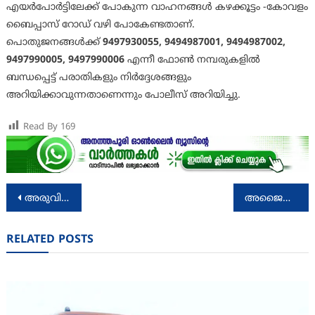
എയർപോർട്ടിലേക്ക് പോകുന്ന വാഹനങ്ങൾ കഴക്കൂട്ടം -കോവളം
ബൈപ്പാസ് റോഡ് വഴി പോകേണ്ടതാണ്.
പൊതുജനങ്ങൾക്ക്
9497930055, 9494987001, 9494987002,
9497990005, 9497990006
എന്നീ ഫോൺ നമ്പരുകളിൽ
ബന്ധപ്പെട്ട് പരാതികളും നിർദ്ദേശങ്ങളും
അറിയിക്കാവുന്നതാണെന്നും പോലീസ് അറിയിച്ചു.
Read By
169
Post
അരുവിക്കര ഡാമിന്റെ രണ്ടാമത്തേയും നാലാമത്തേയും ഷട്ടറുകൾ ഇന്നുയര്‍ത്തും
അജൈവ മാലിന്യങ്ങളുടെ തരം തിരിവിനെ പറ്റിയുള്ള അവബോധം സൃഷ്ടിക്കാന്‍ ക്ലീൻ കേരള കമ്പനി
navigation
RELATED POSTS