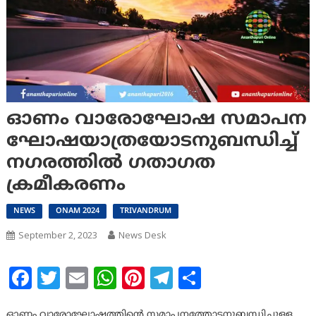
ഓണം വാരോഘോഷ സമാപന
ഘോഷയാത്രയോടനുബന്ധിച്ച്
നഗരത്തിൽ ഗതാഗത
ക്രമീകരണം
NEWS
ONAM 2024
TRIVANDRUM
September 2, 2023
News Desk
Facebook
Twitter
Email
WhatsApp
Pinterest
Telegram
Share
ഓണം വാരോഘോഷത്തിന്റെ സമാപനത്തോടനുബന്ധിച്ചുള്ള