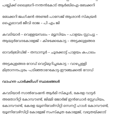
പബ്ലിക്ക് ലൈബ്രറി-നന്തൻകോട് ആർബിഐ-ബേക്കറി
ബേക്കറി ജംഗ്ഷൻ അണ്ടർ പാസേജ് ആശാൻ സ്ക്വയർ
ഫ്ലൈഓവർ ജീവി രാജ – പി എം ജി
കവടിയാർ – വെള്ളയമ്പലം – മ്യൂസിയം – പാളയം സ്റ്റാച്യു –
ആയുർവേദകോളേജ് – കിഴക്കേകോട്ട – അട്ടക്കുളങ്ങര
ഓവർബ്രിഡ്ജ് – തമ്പാനൂർ – ചൂരക്കാട്ട് പാളയം കപാലം
അട്ടകുളങ്ങര റോഡ് വെട്ടിമുറിച്ചകോട്ട – വാഴപ്പള്ളി
മിത്രാനന്ദപുരം -പടിഞ്ഞാറേകോട്ട-ഈഞ്ചക്കൽ റോഡ്
വാഹന പാർക്കിംഗ് സ്ഥലങ്ങൾ
കവടിയാർ സാൽവേഷൻ ആർമി സ്കൂൾ, കേരള വാട്ടർ
അതോറിറ്റി കോമ്പൗണ്ട്, ജിമ്മി ജോർജ് ഇൻഡോർ സ്റ്റേഡിയം,
കോമ്പൗണ്ട്, കേരള യൂണിവേഴ്സിറ്റി സെനറ്റ് ഹാൾ കോമ്പൗണ്ട്,
യൂണിവേഴ്സിറ്റി കോളേജ് സംസ്കൃത കോളേജ്, വഴുതയ്ക്കാട്