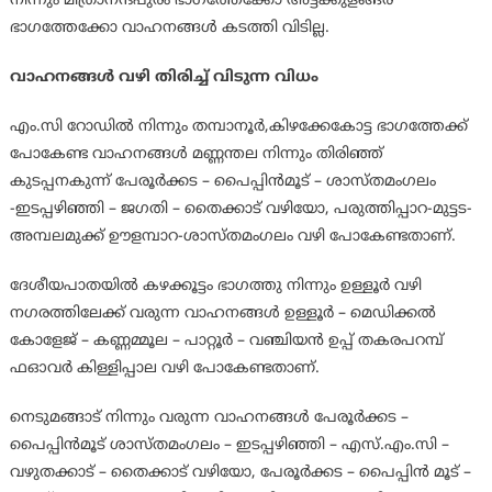
നിന്നും മിത്രാനന്ദപുരം ഭാഗത്തേക്കോ അട്ടക്കുളങ്ങര
ഭാഗത്തേക്കോ വാഹനങ്ങൾ കടത്തി വിടില്ല.
വാഹനങ്ങൾ വഴി തിരിച്ച് വിടുന്ന വിധം
എം.സി റോഡിൽ നിന്നും തമ്പാനൂർ,കിഴക്കേകോട്ട ഭാഗത്തേക്ക്
പോകേണ്ട വാഹനങ്ങൾ മണ്ണന്തല നിന്നും തിരിഞ്ഞ്
കുടപ്പനകുന്ന് പേരൂർക്കട – പൈപ്പിൻമൂട് – ശാസ്തമംഗലം
-ഇടപ്പഴിഞ്ഞി – ജഗതി – തൈക്കാട് വഴിയോ, പരുത്തിപ്പാറ-മുട്ടട-
അമ്പലമുക്ക് ഊളമ്പാറ-ശാസ്തമംഗലം വഴി പോകേണ്ടതാണ്.
ദേശീയപാതയിൽ കഴക്കൂട്ടം ഭാഗത്തു നിന്നും ഉള്ളൂർ വഴി
നഗരത്തിലേക്ക് വരുന്ന വാഹനങ്ങൾ ഉള്ളൂർ – മെഡിക്കൽ
കോളേജ് – കണ്ണമ്മൂല – പാറ്റൂർ – വഞ്ചിയൻ ഉപ്പ് തകരപറമ്പ്
ഫഓവർ കിള്ളിപ്പാല വഴി പോകേണ്ടതാണ്.
നെടുമങ്ങാട് നിന്നും വരുന്ന വാഹനങ്ങൾ പേരൂർക്കട –
പൈപ്പിൻമൂട് ശാസ്തമംഗലം – ഇടപ്പഴിഞ്ഞി – എസ്.എം.സി –
വഴുതക്കാട് – തൈക്കാട് വഴിയോ, പേരൂർക്കട – പൈപ്പിൻ മൂട് –