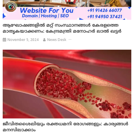
ആഘോഷങ്ങളിൽ മറ്റ് സംസ്ഥാനങ്ങൾ കേരളത്തെ
മാതൃകയാക്കണം: കേന്ദ്രമന്ത്രി മനോഹർ ലാൽ ഖട്ടർ
November 5, 2024
News Desk
ജീവിതശൈലിയും രക്തധമനി രോഗങ്ങളും: കാര്യങ്ങൾ
മനസിലാക്കാം