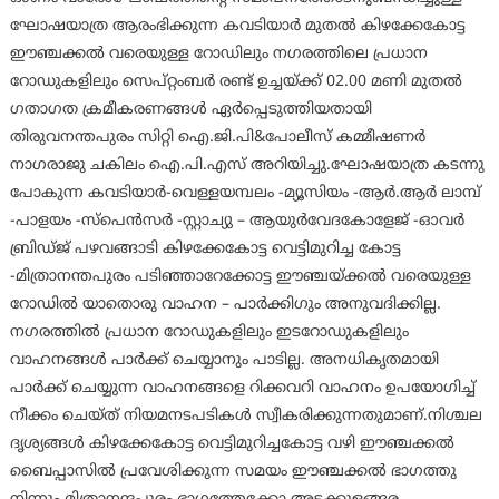
ഘോഷയാത്ര ആരംഭിക്കുന്ന കവടിയാർ മുതൽ കിഴക്കേകോട്ട
ഈഞ്ചക്കൽ വരെയുള്ള റോഡിലും നഗരത്തിലെ പ്രധാന
റോഡുകളിലും സെപ്റ്റംബർ രണ്ട് ഉച്ചയ്ക്ക് 02.00 മണി മുതൽ
ഗതാഗത ക്രമീകരണങ്ങൾ ഏർപ്പെടുത്തിയതായി
തിരുവനന്തപുരം സിറ്റി ഐ.ജി.പി&പോലീസ് കമ്മീഷണർ
നാഗരാജു ചകിലം ഐ.പി.എസ് അറിയിച്ചു.ഘോഷയാത്ര കടന്നു
പോകുന്ന കവടിയാർ-വെള്ളയമ്പലം -മ്യൂസിയം -ആർ.ആർ ലാമ്പ്
-പാളയം -സ്പെൻസർ -സ്റ്റാച്യു – ആയുർവേദകോളേജ് -ഓവർ
ബ്രിഡ്ജ് പഴവങ്ങാടി കിഴക്കേകോട്ട വെട്ടിമുറിച്ച കോട്ട
-മിത്രാനന്തപുരം പടിഞ്ഞാറേക്കോട്ട ഈഞ്ചയ്ക്കൽ വരെയുള്ള
റോഡിൽ യാതൊരു വാഹന – പാർക്കിഗും അനുവദിക്കില്ല.
നഗരത്തിൽ പ്രധാന റോഡുകളിലും ഇടറോഡുകളിലും
വാഹനങ്ങൾ പാർക്ക് ചെയ്യാനും പാടില്ല. അനധികൃതമായി
പാർക്ക് ചെയ്യുന്ന വാഹനങ്ങളെ റിക്കവറി വാഹനം ഉപയോഗിച്ച്
നീക്കം ചെയ്ത് നിയമനടപടികൾ സ്വീകരിക്കുന്നതുമാണ്.നിശ്ചല
ദൃശ്യങ്ങൾ കിഴക്കേകോട്ട വെട്ടിമുറിച്ചകോട്ട വഴി ഈഞ്ചക്കൽ
ബൈപ്പാസിൽ പ്രവേശിക്കുന്ന സമയം ഈഞ്ചക്കൽ ഭാഗത്തു