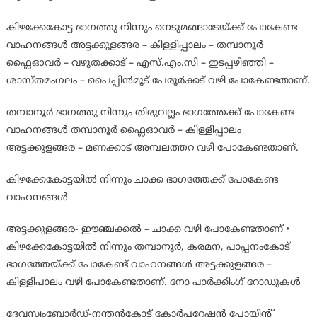
കിഴക്കേകോട്ട ഭാഗത്തു നിന്നും നെടുമങ്ങാടേയ്ക്ക് പോകേണ്ട
വാഹനങ്ങൾ അട്ടക്കുളങ്ങര – കിള്ളിപ്പാലം – തമ്പാനൂർ
ഫ്ലൈഓവർ – വഴുതക്കാട് – എസ്.എം.സി – ഇടപ്പഴിഞ്ഞി –
ശാസ്തമംഗലം – പൈപ്പിൻമൂട് പേരൂർക്കട് വഴി പോകേണ്ടതാണ്.
തമ്പാനൂർ ഭാഗത്തു നിന്നും തിരുവല്ലം ഭാഗത്തേക്ക് പോകേണ്ട
വാഹനങ്ങൾ തമ്പാനൂർ ഫ്ലൈഓവർ – കിള്ളിപ്പാലം
അട്ടക്കുളങ്ങര – മണക്കാട് അമ്പലത്തറ വഴി പോകേണ്ടതാണ്.
കിഴക്കേകോട്ടയിൽ നിന്നും ചാക്ക ഭാഗത്തേക്ക് പോകേണ്ട
വാഹനങ്ങൾ
അട്ടക്കുളങ്ങര- ഈഞ്ചക്കൽ – ചാക്ക വഴി പോകേണ്ടതാണ് •
കിഴക്കേകോട്ടയിൽ നിന്നും തമ്പാനൂർ, കരമന, പാപ്പനംകോട്
ഭാഗത്തേയ്ക്ക് പോകേണ്ട് വാഹനങ്ങൾ അട്ടക്കുളങ്ങര –
കിള്ളിപാലം വഴി പോകേണ്ടതാണ്. നോ പാർക്കിംഗ് റോഡുകൾ
ദേവസ്വംബോർഡ്-നന്തൻകോട് കോർപ്പറേഷൻ പോയിന്റ്