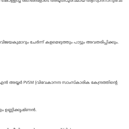
 കൊള്ളിച്ച രംഗങ്ങളോടെ അഭൂതപൂർവമായ ആസ്വാദനാനുഭവം
ജയകുമാറും ചേർന്ന് കളമെഴുത്തും പാട്ടും അവതരിപ്പിക്കും.
 എൻ അയ്യർ PVSM (വിവേകാനന്ദ സാംസ്കാരിക കേന്ദ്രത്തിന്റെ
 ഉണ്ണിക്കൃഷ്ണൻ.