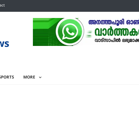
act
ws
SPORTS
MORE