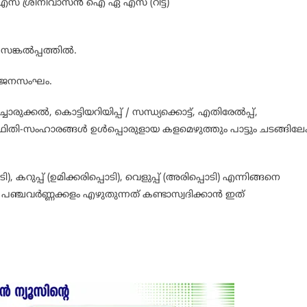
ീ എസ് ശ്രീനിവാസൻ ഐ ഏ എസ് (റിട്ട)
 സങ്കൽപ്പത്തിൽ.
ം ഭജനസംഘം.
ചൊരുക്കൽ, കൊട്ടിയറിയിപ്പ് / സന്ധ്യക്കൊട്ട്, എതിരേൽപ്പ്,
്ഥിതി-സംഹാരങ്ങൾ ഉൾപ്പൊരുളായ കളമെഴുത്തും പാട്ടും ചടങ്ങിലേക
, കറുപ്പ് (ഉമിക്കരിപ്പൊടി), വെളുപ്പ് (അരിപ്പൊടി) എന്നിങ്ങനെ
 പഞ്ചവർണ്ണക്കളം എഴുതുന്നത് കണ്ടാസ്വദിക്കാൻ ഇത്