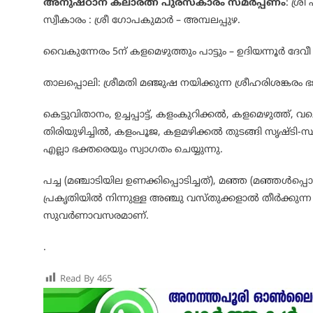
അനുഷ്ഠാന കലാരത്ന പുരസ്കാരം സമർപ്പണം
: ശ്ര
സ്വീകാരം : ശ്രീ ഗോപകുമാർ – അമ്പലപ്പുഴ.
വൈകുന്നേരം 5ന് കളമെഴുത്തും പാട്ടും – ഉദിയന്നൂർ ദേവീ
താലപ്പൊലി: ശ്രീമതി മഞ്ജുഷ നയിക്കുന്ന ശ്രീഹരിശങ്കര
കെട്ടുവിതാനം, ഉച്ചപ്പാട്ട്, കളംകുറിക്കൽ, കളമെഴുത്ത്, വച്
തിരിയുഴിച്ചിൽ, കളംപൂജ, കളമഴിക്കൽ തുടങ്ങി സൃഷ്ടി-സ
എല്ലാ ഭക്തരെയും സ്വാഗതം ചെയ്യുന്നു.
പച്ച (മഞ്ചാടിയില ഉണക്കിപ്പൊടിച്ചത്), മഞ്ഞ (മഞ്ഞൾപ്പൊടി)
പ്രകൃതിയിൽ നിന്നുള്ള അഞ്ചു വസ്തുക്കളാൽ തീർക്കുന്ന
സുവർണാവസരമാണ്.
.
Read By
465