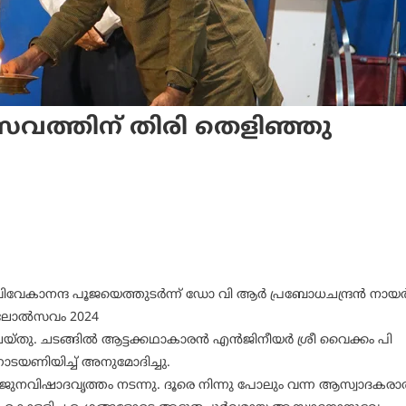
ത്തിന് തിരി തെളിഞ്ഞു
ാമിവിവേകാനന്ദ പൂജയെത്തുടർന്ന് ഡോ വി ആർ പ്രബോധചന്ദ്രൻ നായ
ഗകലോൽസവം 2024
ു. ചടങ്ങിൽ ആട്ടക്കഥാകാരൻ എൻജിനീയർ ശ്രീ വൈക്കം പി
ടയണിയിച്ച് അനുമോദിച്ചു.
അർജുനവിഷാദവൃത്തം നടന്നു. ദൂരെ നിന്നു പോലും വന്ന ആസ്വാദകര