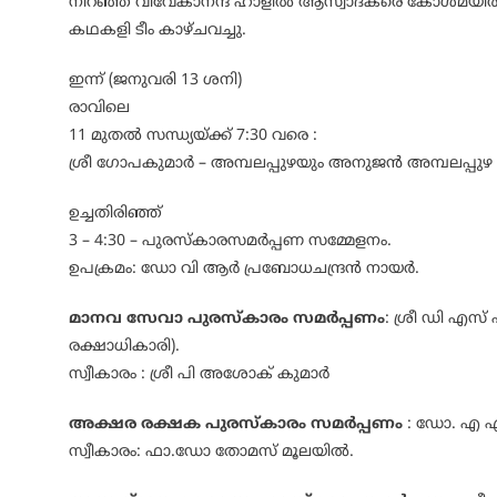
നിറഞ്ഞ വിവേകാനന്ദ ഹാളിൽ ആസ്വാദകരെ കോൾമയിർ
കഥകളി ടീം കാഴ്ചവച്ചു.
ഇന്ന് (ജനുവരി 13 ശനി)
രാവിലെ
11 മുതൽ സന്ധ്യയ്ക്ക് 7:30 വരെ :
ശ്രീ ഗോപകുമാർ – അമ്പലപ്പുഴയും അനുജൻ അമ്പലപ്പുഴ വി
ഉച്ചതിരിഞ്ഞ്
3 – 4:30 – പുരസ്കാരസമർപ്പണ സമ്മേളനം.
ഉപക്രമം: ഡോ വി ആർ പ്രബോധചന്ദ്രൻ നായർ.
മാനവ സേവാ പുരസ്കാരം സമർപ്പണം
: ശ്രീ ഡി എസ്
രക്ഷാധികാരി).
സ്വീകാരം : ശ്രീ പി അശോക് കുമാർ
അക്ഷര രക്ഷക പുരസ്കാരം സമർപ്പണം
: ഡോ. എ എം
സ്വീകാരം: ഫാ.ഡോ തോമസ് മൂലയിൽ.