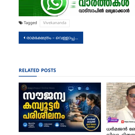
Tagged
Vivekananda
Post
രാമക്ഷേത്രം – വെള്ളാപ്പള്ളിയുടെ നിലപാട് ഗുരുദർശനത്തിന് എതിര്
navigation
RELATED POSTS
ധര്‍മജന്‍ ബോ