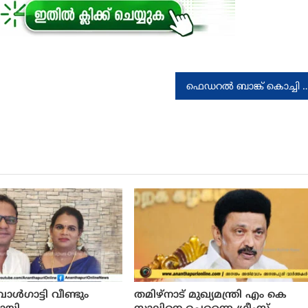
ഫെഡറല്‍ ബാങ്ക് കൊച്ചി മാരത്തണ്‍ കൗണ്ട് ഡ
ള്‍ഗാട്ടി വീണ്ടും
തമിഴ്‌നാട് മുഖ്യമന്ത്രി എം കെ