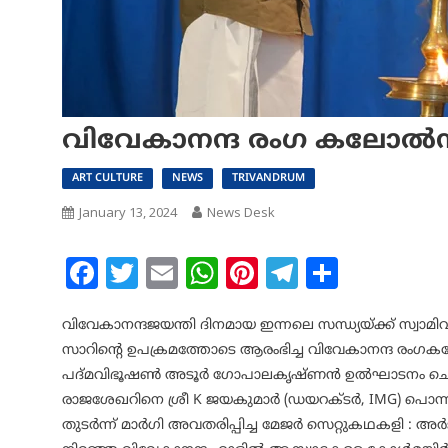
വിവേകാനന്ദ രംഗ കലോൽസവ
ART CULTURE
NEWS
TRIVANDRUM
January 13, 2024
News Desk
Facebook
Twitter
Email
WhatsApp
Pinterest
Telegram
Share
വിവേകാനന്ദജയന്തി ദിനമായ ഇന്നലെ സന്ധ്യയ്ക്ക് സ്വ
സാറിന്റെ ഉപക്രമത്തോടെ ആരംഭിച്ച വിവേകാനന്ദ രം
പദ്മവിഭൂഷൺ അടൂർ ഗോപാലകൃഷ്ണൻ ഉൽഘാടനം ചെയ്ത
രാജശേഖറിനെ ശ്രീ K ജയകുമാർ (ഡയറക്ടർ, IMG) പൊന്നാ
തുടർന്ന് മാർഗി അവതരിപ്പിച്ച മേജർ സെറ്റുകഥകളി : 