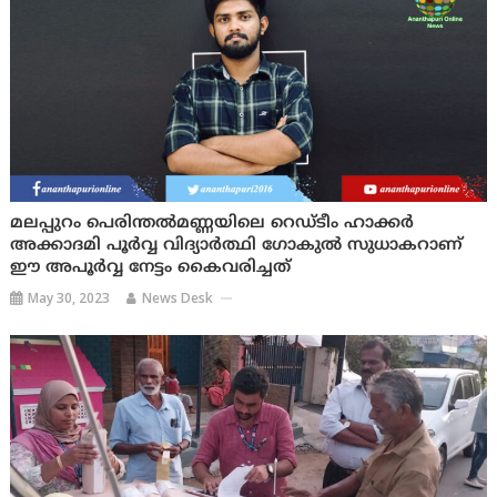
മലപ്പുറം പെരിന്തല്‍മണ്ണയിലെ റെഡ്ടീം ഹാക്കര്‍
അക്കാദമി പൂര്‍വ്വ വിദ്യാര്‍ത്ഥി ഗോകുല്‍ സുധാകറാണ്
ഈ അപൂര്‍വ്വ നേട്ടം കൈവരിച്ചത്
May 30, 2023
News Desk