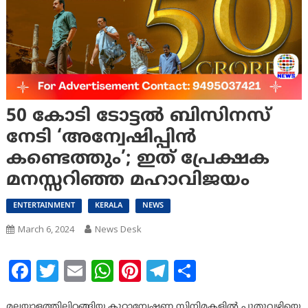
50 കോടി ടോട്ടല്‍ ബിസിനസ്
നേടി ‘അന്വേഷിപ്പിന്‍
കണ്ടെത്തും’; ഇത് പ്രേക്ഷക
മനസ്സറിഞ്ഞ മഹാവിജയം
ENTERTAINMENT
KERALA
NEWS
March 6, 2024
News Desk
Facebook
Twitter
Email
WhatsApp
Pinterest
Telegram
Share
മലയാളത്തിലിറങ്ങിയ കുറ്റാന്വേഷണ സിനിമകളില്‍ പുതുവഴിയെ