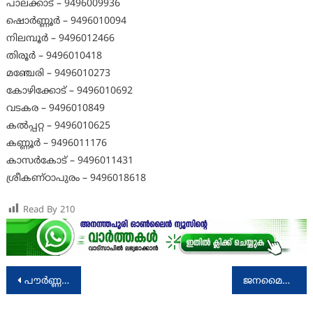
പാലക്കാട് – 9496009936
ഷൊർണ്ണൂർ – 9496010094
നിലമ്പൂർ – 9496012466
തിരൂർ – 9496010418
മഞ്ചേരി – 9496010273
കോഴിക്കോട് – 9496010692
വടകര – 9496010849
കൽപ്പറ്റ – 9496010625
കണ്ണൂർ – 9496011176
കാസർകോട് – 9496011431
ശ്രീകണ്ഠാപുരം – 9496018618
Read By
210
Post
പൗർണ്ണമിക്കാവിൽ ഞായറാഴ്ച (21.7.2024) നട തുറക്കും
ജനമൈത്രി സുരക്ഷാ യോഗം ശനിയാഴ്ച (20.07.2024)
navigation