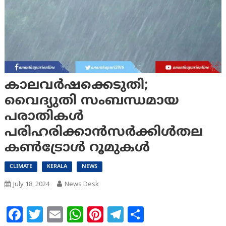
കാലവർഷക്കെടുതി;
വൈദ്യുതി സംബന്ധമായ
പരാതികൾ
പരിഹരിക്കാൻസർക്കിൾതല
കൺട്രോൾ റൂമുകൾ
CLIMATE
KERALA
NEWS
July 18, 2024
News Desk
Facebook
Twitter
Email
WhatsApp
Pinterest
Telegram
Share