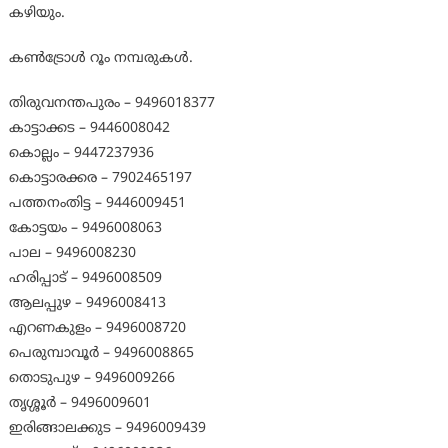
കഴിയും.
കൺട്രോൾ റൂം നമ്പരുകൾ.
തിരുവനന്തപുരം – 9496018377
കാട്ടാക്കട – 9446008042
കൊല്ലം – 9447237936
കൊട്ടാരക്കര – 7902465197
പത്തനംതിട്ട – 9446009451
കോട്ടയം – 9496008063
പാല – 9496008230
ഹരിപ്പാട് – 9496008509
ആലപ്പുഴ – 9496008413
എറണകുളം – 9496008720
പെരുമ്പാവൂർ – 9496008865
തൊടുപുഴ – 9496009266
തൃശ്ശൂർ – 9496009601
ഇരിങ്ങാലക്കുട – 9496009439