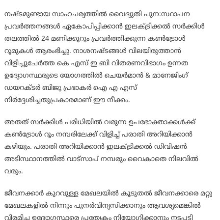
നഷ്ടമുണ്ടായ സാഹചര്യത്തിൽ വൈദ്യുതി പുന:സ്ഥാപന
പ്രവർത്തനങ്ങൾ ഏകോപിപ്പിക്കാൻ ഇലക്ട്രിക്കൽ സർക്കിൾ
തലത്തിൽ 24 മണിക്കൂറും പ്രവർത്തിക്കുന്ന കൺട്രോൾ
റൂമുകൾ ആരംഭിച്ചു. നാശനഷ്ടങ്ങൾ വിലയിരുത്താൻ
വിളിച്ചുചേർത്ത കെ എസ് ഇ ബി വിതരണവിഭാഗം ഉന്നത
ഉദ്യോഗസ്ഥരുടെ യോഗത്തിൽ ചെയർമാൻ & മാനേജിംഗ്
ഡയറക്ടർ ബിജു പ്രഭാകർ ഐ എ എസ്
നിർദ്ദേശിച്ചതുപ്രകാരമാണ് ഈ നീക്കം.
അതത് സർക്കിൾ പരിധിയിൽ വരുന്ന ഉപഭോക്താക്കൾക്ക്
കൺട്രോൾ റൂം നമ്പരിലേക്ക് വിളിച്ച് പരാതി അറിയിക്കാൻ
കഴിയും. പരാതി അറിയിക്കാൻ ഇലക്ട്രിക്കൽ ഡിവിഷൻ
അടിസ്ഥാനത്തിൽ വാട്സാപ് നമ്പരും വൈകാതെ നിലവിൽ
വരും.
ജീവനക്കാർ കുറവുള്ള മേഖലയിൽ കൂടുതൽ ജീവനക്കാരെ മറ്റു
മേഖലകളിൽ നിന്നും പുനർവിന്യസിക്കാനും ആവശ്യമെങ്കിൽ
വിരമിച്ച ഉദ്യോഗസ്ഥരെ പ്രത്യേകം നിയോഗിക്കാനും നടപടി