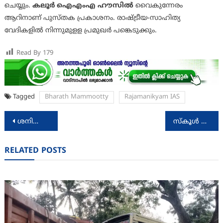
ചെയ്യും.
കലൂര്‍ ഐഎംഎ ഹൗസില്‍
വൈകുന്നേരം
ആറിനാണ് പുസ്തക പ്രകാശനം. രാഷ്ട്രീയ-സാഹിത്യ
വേദികളില്‍ നിന്നുമുളള പ്രമുഖര്‍ പങ്കെടുക്കും.
Read By
179
Tagged
Bharath Mammootty
Rajamanikyam IAS
Post
ശനിയും ഞായറും ഗതാഗത നിയന്ത്രണം
സ്‌കൂള്‍ സര്‍ട്ടിഫിക്കറ്റുകളില്‍ മതം തിരുത്താമെന്ന് കേരള ഹൈക്കോടതി
navigation
RELATED POSTS