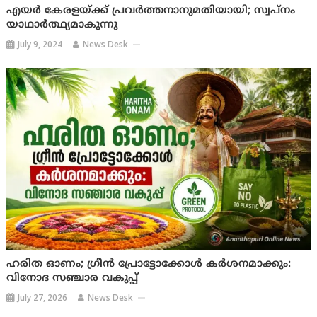
എയർ കേരളയ്‌ക്ക്‌ പ്രവർത്തനാനുമതിയായി; സ്വപ്നം
യാഥാർത്ഥ്യമാകുന്നു
July 9, 2024
News Desk
ഹരിത ഓണം; ഗ്രീൻ പ്രോട്ടോക്കോൾ കർശനമാക്കും:
വിനോദ സഞ്ചാര വകുപ്പ്
July 27, 2026
News Desk