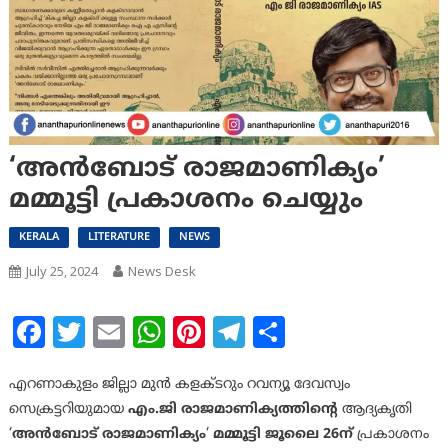
‘അന്‍ബോട് രാജമാണിക്യം’
മമ്മൂട്ടി പ്രകാശനം ചെയ്യും
KERALA
LITERATURE
NEWS
July 25, 2024
News Desk
Facebook
Twitter
Email
WhatsApp
Pinterest
Telegram
Share
എറണാകുളം ജില്ലാ മുന്‍ കളക്ടറും റവന്യൂ ദേവസ്വം
സെക്രട്ടറിയുമായ
എം.ജി രാജമാണിക്യത്തിന്റെ
ആദ്യകൃതി
‘
അന്‍ബോട് രാജമാണിക്യം
‘
മമ്മൂട്ടി ജൂലൈ 26ന്
പ്രകാശനം