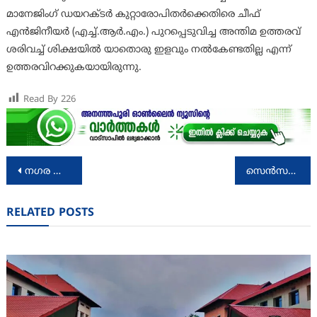
മാനേജിംഗ് ഡയറക്ടര്‍ കുറ്റാരോപിതര്‍ക്കെതിരെ ചീഫ്
എന്‍‍ജിനീയര്‍ (എച്ച്.ആര്‍.എം.) പുറപ്പെടുവിച്ച അന്തിമ ഉത്തരവ്
ശരിവച്ച് ശിക്ഷയില്‍ യാതൊരു ഇളവും നല്‍കേണ്ടതില്ല എന്ന്
ഉത്തരവിറക്കുകയായിരുന്നു.
Read By
226
Post
നഗര പ്രശ്നങ്ങളെക്കുറിച്ച് പുതു തലമുറയ്ക്ക് അവബോധം ഉണ്ടാകേണ്ടത് അനിവാര്യമെന്ന് യുവ സംവിധായകർ
സെൻസർ ബോർഡിൻ്റെ പ്രസക്തി ഇല്ലാതാക്കി: ആനന്ദ് പട്‌വർദ്ധൻ
navigation
RELATED POSTS