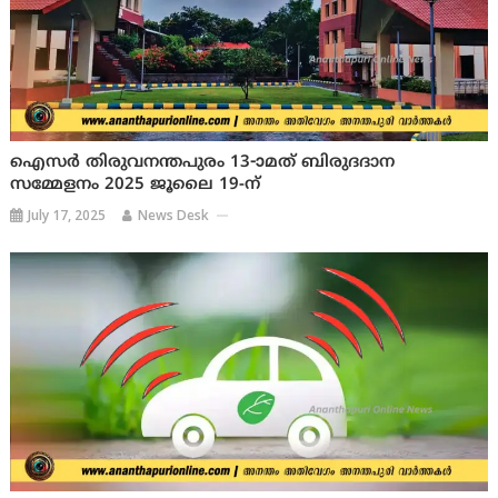
ഐസർ തിരുവനന്തപുരം 13-ാമത് ബിരുദദാന
സമ്മേളനം 2025 ജൂലൈ 19-ന്
July 17, 2025
News Desk