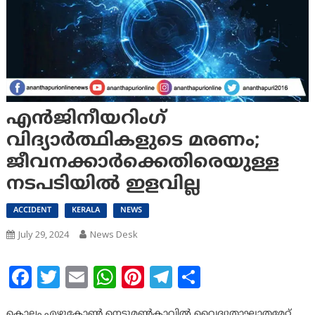
എന്‍‍ജിനീയറിംഗ്
വിദ്യാര്‍ത്ഥികളുടെ മരണം;
ജീവനക്കാര്‍ക്കെതിരെയുള്ള
നടപടിയില്‍ ഇളവില്ല
ACCIDENT
KERALA
NEWS
July 29, 2024
News Desk
Facebook
Twitter
Email
WhatsApp
Pinterest
Telegram
Share
കൊല്ലം എഴുകോണ്‍ നെടുമണ്‍കാവിൽ വൈദ്യുതാഘാതമേറ്റ്