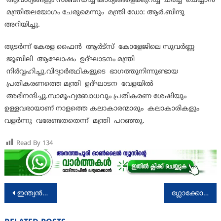
ആവശ്യങ്ങളും സംബന്ധിച്ച കാര്യങ്ങളെക്കുറിച്ച് ചർച്ച ചെയ്യാൻ
മന്ത്രിതലയോഗം ചേരുമെന്നും മന്ത്രി ഡോ: ആർ.ബിന്ദു
അറിയിച്ചു.
തുടർന്ന് കേരള ഫൈൻ ആർട്സ് കോളേജിലെ സുവർണ്ണ
ജൂബിലി ആഘോഷം ഉദ്ഘാടനം മന്ത്രി
നിർവ്വഹിച്ചു.വിദ്യാർത്ഥികളുടെ ഭാഗത്തുനിന്നുണ്ടായ
പ്രതികരണത്തെ മന്ത്രി ഉദ്‌ഘാടന വേളയിൽ
അഭിനന്ദിച്ചു.സാമൂഹ്യബോധവും പ്രതികരണ ശേഷിയും
ഉള്ളവരായാണ് നാളത്തെ കലാകാരന്മാരും കലാകാരികളും
വളർന്നു വരേണ്ടതതെന്ന് മന്ത്രി പറഞ്ഞു.
Read By
134
Post
ഇന്ത്യൻ തിരഞ്ഞെടുപ്പ് കമ്മീഷൻ നിർദേശങ്ങൾ ക്ഷണിച്ചു
ഗ്ലോക്കോമ ബോധവത്കരണ പരിപാടി സംഘടിപ്പിച്ചു
navigation