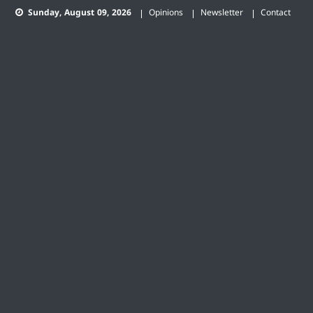
Skip
Sunday, August 09, 2026
Opinions
Newsletter
Contact
to
content