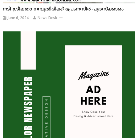
നടി ശ്രീലതാ നമ്പൂതിരിക്ക് പ്രേംനസീർ പുരസ്ക്കാരം
June 6, 2024
News Desk