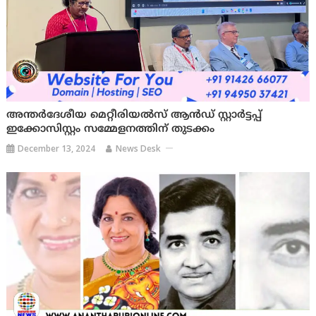
അന്തർദേശീയ മെറ്റീരിയൽസ് ആൻഡ് സ്റ്റാർട്ടപ്പ്
ഇക്കോസിസ്റ്റം സമ്മേളനത്തിന് തുടക്കം
December 13, 2024
News Desk