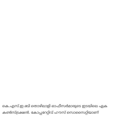
കെ.എസ്.ഇ.ബി തൊഴിലാളി ഓഫീസർമാരുടെ ഇടയിലെ ഏക
കൺസ്ട്രക്ഷൻ. കോപ്പറേറ്റിവ് ഹൗസ് സൊസൈറ്റിയാണ്