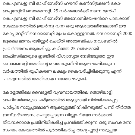
കെ.എസ്.ഇ.ബി ഓഫീസേഴ്സ് ഹൗസ് കൺസ്ട്രക്ഷൻ കോ-
ഓപ്പറേറ്റിവ് സൊസൈറ്റി. 25 വർഷങ്ങൾക്ക് നടന്ന മുൻപ്
കെ.എസ്.ഇ.ബി ഓഫീസേഴ്‌സ് അസോസിയേഷൻറെ പാലക്കാട്
സമ്മേളനത്തിൽ ഉയർന്നു വന്ന ഒരു ആശയത്തിന്മേലാണ് ഈ
കോപ്പറേറ്റീവ് സൊസൈറ്റി രൂപം കൊള്ളുന്നത്. സൊസൈറ്റി 2000
ജൂലൈ മാസം രജിസ്റ്റർ ചെയ്ത് അതേവർഷം നവംബറിൽ
പ്രവർത്തനം ആരംഭിച്ചു. കഴിഞ്ഞ 25 വർഷമായി
ഓഫീസർമാരുടെ ഇടയിൽ വിശ്വാസ്യത നേടിയടുത്ത ഈ
സൊസൈറ്റി അതിൻ്റെ രചത ജൂബിലി ആഘോഷിക്കുന്ന
വർഷത്തിൽ രൂപീകരണ ലക്ഷ്യം കൈവരിച്ചിരിക്കുന്നു എന്ന്
പറയുന്നതിൽ അതിയായ സന്തോഷമുണ്ട്.
കേരളത്തിലെ വൈദ്യുതി വ്യവസായത്തിലെ തൊഴിലാളി
ഓഫീസർമാരുടെ ചരിത്രത്തിൽ ആദ്യമായി നിർമ്മിക്കപ്പെട്ട
പാർപ്പിട സമുച്ഛയമാണ് ആക്കുളത്ത് നിഷിനടുത്ത് പണി തീർത്ത
ഇന്ന് ഉദ്ഘാടനം ചെയ്യപ്പെടുന്ന വിസ്റ്റാ-റിയോ സർക്കാർ
ജീവനക്കാരെ പ്രതിനിധീകരിച്ച് പ്രവർത്തിക്കുന്ന ഒരു സഹകരണ
സംഘം കേരളത്തിൽ പൂർത്തികരിച്ച ആദ്യ ഫ്ലാറ്റ് സമുച്ഛയ