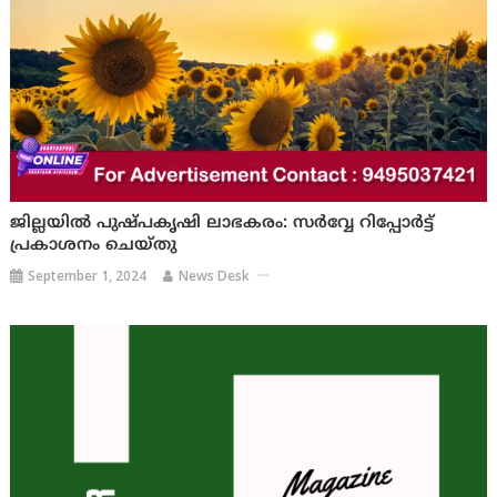
ജില്ലയിൽ പുഷ്പകൃഷി ലാഭകരം: സർവ്വേ റിപ്പോർട്ട്
പ്രകാശനം ചെയ്തു
September 1, 2024
News Desk