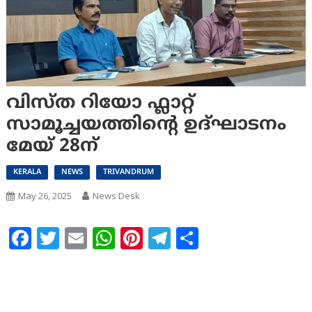
വിസ്ത റിയോ ഫ്ലാറ്റ്
സാമൂച്ചയത്തിന്റെ ഉദ്ഘാടനം
മേയ് 28ന്
KERALA
NEWS
TRIVANDRUM
May 26, 2025
News Desk
Facebook
Twitter
Email
WhatsApp
Pinterest
Telegram
Share