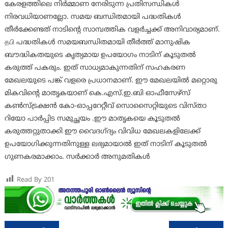
കേരളത്തിലെ നിർമ്മാണ നേരിടുന്ന പ്രതിസന്ധികൾ
നിരവധിയാണല്ലോ. സമയ ബന്ധിതമായി പദ്ധതികൾ
തീർക്കേണ്ടത് നാടിന്റെ സാമ്പത്തിക വളർച്ചക്ക് അനിവാര്യമാണ്.
தபி പദ്ധതികൾ സമയബന്ധിതമായി തീർത്ത് മാനുഷിക
ബൗദ്ധികതയുടെ കൃത്യമായ ഉപയോഗം നാടിന് കൂടുതൽ
കരുത്ത് പകരും. ഇത് സാധ്യമാകുന്നതിന് സഹകരണ
മേഖലയുടെ പങ്ക് വളരെ പ്രധാനമാണ്. ഈ മേഖലയിൽ മറ്റൊരു
മികവിന്റെ മാതൃകയാണ് കെ.എസ്.ഇ.ബി ഓഫീസേഴ്സ‌്
കൺസ്ട്രക്ഷൻ കോ-ഓപ്പറേറ്റീവ് സൊസൈറ്റിയുടെ വിസ്താ
റിയോ പാർപ്പിട സമുച്ഛയം .ഈ മാതൃകയെ കൂടുതൽ
കരുത്തറ്റുതാക്കി ഈ വൈദഗ്ദ്യം വിവിധ മേഖലകളിലേക്ക്
ഉപയോഗിക്കുന്നതിനുള്ള ലഭ്യമായാൽ ഇത് നാടിന് കൂടുതൽ
ഗുണകരമാക്കാം. സർക്കാർ അനുമതികൾ
Read By
201