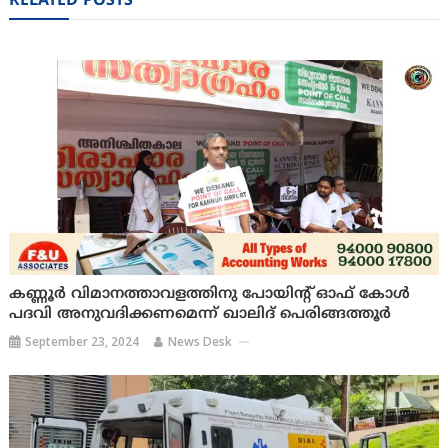
RELATED POSTS
കണ്ണൂർ വിമാനത്താവളത്തിനു പോയിന്റ് ഓഫ് കോൾ
പദവി അനുവദിക്കണമെന്ന് ഖാലിദ് പെരിങ്ങത്തൂർ
September 23, 2024
News Desk