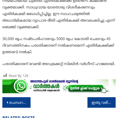
നിയമപരമായ ചുമതല എതിർകക്ഷിക്ക് ഉണ്ടെന്ന് കമ്മീഷൻ
വ്യക്തമാക്കി. സാധുവായ യാതൊരു വിശദീകരണവും
എതിർകക്ഷി ബോധിപ്പിച്ചില്ല. ഈ സാഹചര്യത്തിൽ
അധാർമികമായ വ്യാപാര രീതി എതിർകക്ഷി അവലംബിച്ചു എന്ന്
ബെഞ്ച് വ്യക്തമാക്കി.
30,000 രൂപ നഷ്ടപരിഹാരവും 5000 രൂപ കോടതി ചെലവും 45
ദിവസത്തിനകം പരാതിക്കാരന് നൽകണമെന്ന് എതിർകക്ഷിക്ക്
ഉത്തരവ് നൽകി.
പരാതിക്കാരന് വേണ്ടി അഡ്വക്കേറ്റ് സിബിൻ വർഗീസ് ഹാജരായി.
Read By
128
Post
ഫെഡറൽ ബാങ്ക് കൊച്ചി മാരത്തൺ 2026: രജിസ്ട്രേഷൻ ആരംഭിച്ചു
ഇതു വഴിയുളള യാത്ര കഠിനമെന്റയ്യപ്പാ….
navigation