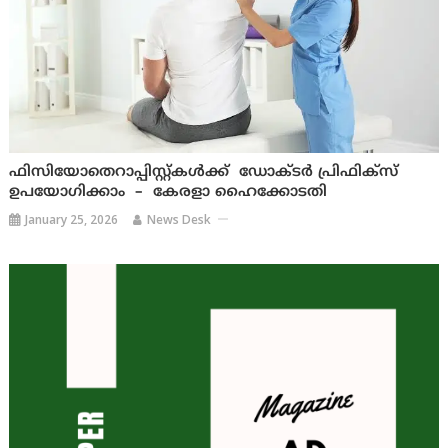
ഫിസിയോതെറാപ്പിസ്റ്റ്കൾക്ക് ഡോക്ടർ പ്രിഫിക്സ്
ഉപയോഗിക്കാം – കേരളാ ഹൈക്കോടതി
January 25, 2026
News Desk