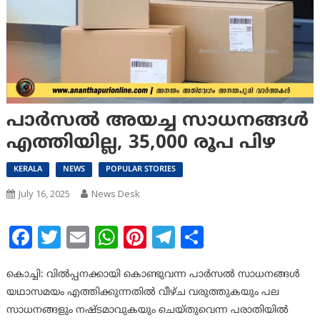
പാർസൽ അയച്ച സാധനങ്ങൾ
എത്തിയില്ല, 35,000 രൂപ പിഴ
KERALA
NEWS
POPULAR STORIES
July 16, 2025
News Desk
Facebook
Twitter
Email
WhatsApp
Pinterest
Telegram
Share
കൊച്ചി: വിൽപ്പനക്കായി കൊണ്ടുവന്ന പാർസൽ സാധനങ്ങൾ
യഥാസമയം എത്തിക്കുന്നതിൽ വീഴ്ച വരുത്തുകയും പല
സാധനങ്ങളും നഷ്ടമാവുകയും ചെയ്തുവെന്ന പരാതിയിൽ