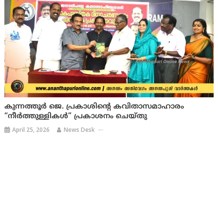
കുന്നത്തൂർ ജെ. പ്രകാശിന്റെ കവിതാസമാഹാരം
“നീർത്തുള്ളികൾ” പ്രകാശനം ചെയ്തു
April 25, 2026
News Desk