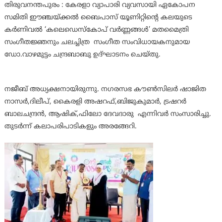
തിരുവനന്തപുരം : കേരളാ വ്യാപാരി വ്യവസായി ഏകോപന
സമിതി ഈഞ്ചയ്ക്കൽ ബൈപാസ് യൂണിറ്റിന്റെ കലയുടെ
കർണിവൽ ‘കലെഡെസ്കോപ് വർണ്ണങ്ങൾ’ മതമൈത്രി
സംഗീതജ്ഞനും ചലച്ചിത്ര സംഗീത സംവിധായകനുമായ
ഡോ.വാഴമുട്ടം ചന്ദ്രബാബു ഉദ്ഘാടനം ചെയ്തു.
നജീബ് അധ്യക്ഷനായിരുന്നു. നഗരസഭ കൗൺസിലർ ഷാജിത
നാസർ,ദിലീപ്, കൈരളി അഷറഫ്,ബിജുകുമാർ, ട്രഷറർ
ബാലചന്ദ്രൻ, ആഷിക്,ഫിലോ ദേവദാരു എന്നിവർ സംസാരിച്ചു.
തുടർന്ന് കലാപരിപാടികളും അരങ്ങേറി.