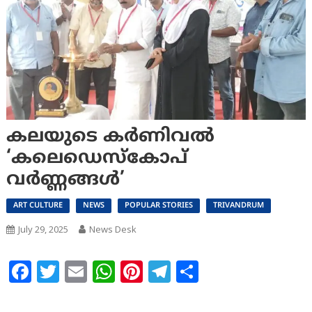
കലയുടെ കർണിവൽ
‘കലെഡെസ്കോപ്
വർണ്ണങ്ങൾ’
ART CULTURE
NEWS
POPULAR STORIES
TRIVANDRUM
July 29, 2025
News Desk
Facebook
Twitter
Email
WhatsApp
Pinterest
Telegram
Share