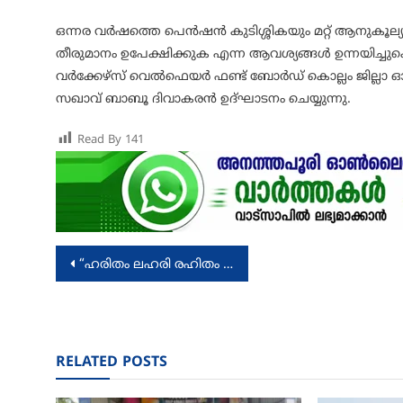
ഒന്നര വർഷത്തെ പെൻഷൻ കുടിശ്ശികയും മറ്റ് ആനുകൂല
തീരുമാനം ഉപേക്ഷിക്കുക എന്ന ആവശ്യങ്ങൾ ഉന്നയിച്
വർക്കേഴ്സ് വെൽഫെയർ ഫണ്ട് ബോർഡ് കൊല്ലം ജില്ലാ 
സഖാവ് ബാബൂ ദിവാകരൻ ഉദ്ഘാടനം ചെയ്യുന്നു.
Read By
141
Post
“ഹരിതം ലഹരി രഹിതം : പ്രകൃതിയെയും മയക്കുമരുന്ന് പ്രതിരോധത്തെയും കുറിച്ചുള്ള ബോധവൽക്കരണം”
navigation
RELATED POSTS