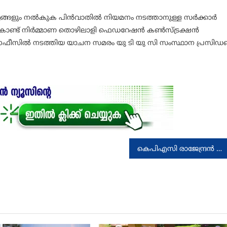
്യങ്ങളും നൽകുക പിൻവാതിൽ നിയമനം നടത്താനുള്ള സർക്കാർ
ചുകൊണ്ട് നിർമ്മാണ തൊഴിലാളി ഫെഡറേഷൻ കൺസ്ട്രക്ഷൻ
ഓഫീസിൽ നടത്തിയ യാചന സമരം യു ടി യു സി സംസ്ഥാന പ്രസിഡണ്
കെപിഎസി രാജേന്ദ്രൻ അന്തരിച്ചു. 75 വയസായിരുന്നു