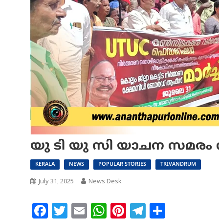
യു ടി യു സി യാചന സമരം 
KERALA
NEWS
POPULAR STORIES
TRIVANDRUM
July 31, 2025
News Desk
Facebook
Twitter
Email
WhatsApp
Pinterest
Telegram
Share