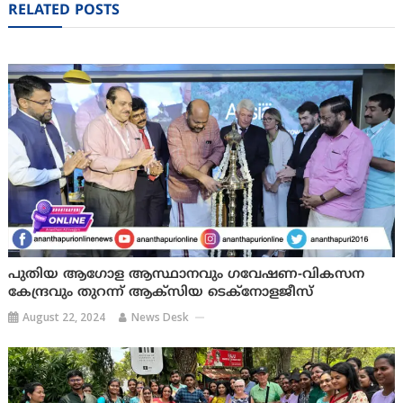
RELATED POSTS
പുതിയ ആഗോള ആസ്ഥാനവും ഗവേഷണ-വികസന
കേന്ദ്രവും തുറന്ന് ആക്സിയ ടെക്‌നോളജീസ്
August 22, 2024
News Desk