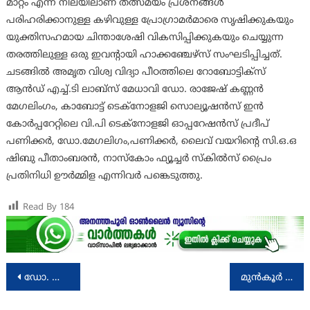
മാറ്റം എന്ന നിലയിലാണ് തത്സമയം പ്രശ്‌നങ്ങള്‍
പരിഹരിക്കാനുള്ള കഴിവുള്ള പ്രോഗ്രാമര്‍മാരെ സൃഷിക്കുകയും
യുക്തിസഹമായ ചിന്താശേഷി വികസിപ്പിക്കുകയും ചെയ്യുന്ന
തരത്തിലുള്ള ഒരു ഇവന്റായി ഹാക്കഞ്ചേഴ്‌സ് സംഘടിപ്പിച്ചത്.
ചടങ്ങില്‍ അമൃത വിശ്വ വിദ്യാ പീഠത്തിലെ റോബോട്ടിക്‌സ്
ആന്‍ഡ് എച്ച്.ടി ലാബ്‌സ് മേധാവി ഡോ. രാജേഷ് കണ്ണന്‍
മേഗലിംഗം, കാബോട്ട് ടെക്‌നോളജി സൊല്യൂഷന്‍സ് ഇന്‍
കോര്‍പ്പറേറ്റിലെ വി.പി ടെക്‌നോളജി ഓപ്പറേഷന്‍സ് പ്രദീപ്
പണിക്കര്‍, ഡോ.മേഗലിഗം,പണിക്കര്‍, ലൈവ് വയറിന്റെ സി.ഒ.ഒ
ഷിബു പീതാംബരന്‍, നാസ്‌കോം ഫ്യൂച്ചര്‍ സ്‌കില്‍സ് പ്രൈം
പ്രതിനിധി ഊര്‍മ്മിള എന്നിവര്‍ പങ്കെടുത്തു.
Read By
184
Post
ഡോ. വി. വേണുഗോപാലിനെ അനുസ്മരിച്ചു
മുന്‍കൂര്‍ ജാമ്യം തേടി തിരുവനന്തപുരം മേയര്‍. എഫ് ഐ ആര്‍ ല്‍ ഗുരുതര ആരോപണങ്ങൾ
navigation