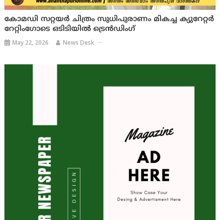
കോമഡി സറ്റയർ ചിത്രം സുധിപുരാണം മികച്ച ക്യുറേറ്റർ
റേറ്റിംഗോടെ ഒടിടിയിൽ ട്രെൻഡിംഗ്
May 22, 2026
News Desk