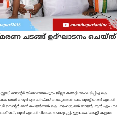
ണ ചടങ്ങ് ഉദ്ഘാടനം ചെയ്ത്
്റഡി സെന്റർ തിരുവനന്തപുരം ജില്ലാ കമ്മറ്റി സംഘടിപ്പിച്ച കെ.
ശശി തരൂർ എം പി യ്ക്ക് അദ്ധ്യക്ഷൻ കെ. മുരളീധരൻ എം പി
റ്റഡി സെന്റർ മുൻ ചെയർമാൻ കെ. മഹേശ്വരൻ നായർ, മുൻ എം 
ലോട് രവി, മുൻ എം പി പീതാംബരക്കുറുപ്പ്, ഇബ്രാഹിംകുട്ടി കല്ലാർ