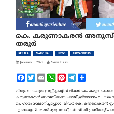
കെ. കരുണാകരൻ അനുസ്മര
തരൂര്‍
KERALA
NATIONAL
NEWS
TRIVANDRUM
January 3, 2023
News Desk
Facebook
Twitter
Email
WhatsApp
Pinterest
Telegram
Share
തിരുവനന്തപുരം പ്രസ്സ് ക്ലബ്ബിൽ ലീഡർ കെ. കരുണാകരൻ സ്റ
കരുണാകരൻ അനുസ്മരണ ചടങ്ങ് ഉദ്ഘാടനം ചെയ്ത ഡോ: 
ഉപഹാരം സമ്മാനിച്ചപ്പോൾ. ലീഡർ കെ. കരുണാകരൻ സ്
എ അഡ്വ: ടി. ശരത്ചന്ദ്രപ്രസാദ്‌, ഡി സി സി പ്രസിഡന്റ് പാ