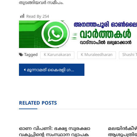
തുടങ്ങിയവർ സമീപം.
Read By
254
Tagged
K Karunakaran
K Muraleedharan
Shashi 
Post
മൂന്നാമത് കൈരളി ഗവേഷക പുരസ്‌കാരങ്ങൾ പ്രഖ്യാപിച്ചു
navigation
RELATED POSTS
ഓണ വിപണി: ഭക്ഷ്യ സുരക്ഷാ
മലയിന്‍കീഴ
വകുപ്പിന്റെ സംസ്ഥാന വ്യാപക
ആശുപത്രിയ