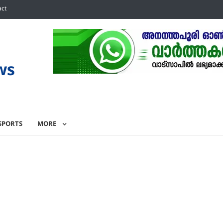
act
ws
SPORTS
MORE