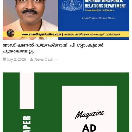
അഡീഷണൽ ഡയറക്ടറായി പി ശ്യാംകുമാർ
ചുമതലയേറ്റു
July 2, 2026
News Desk