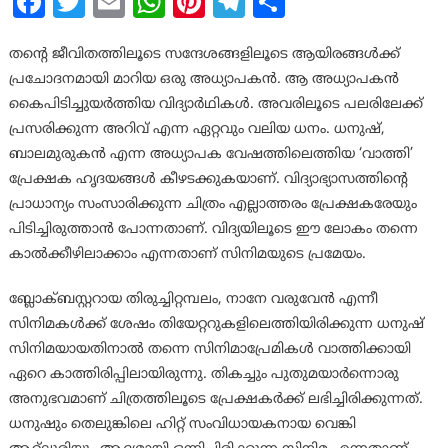
Facebook
Twitter
Email
WhatsApp
Pinterest
Telegram
Share
തന്‍റെ ജീവിതത്തിലൂടെ സന്ദേശങ്ങളിലൂടെ ആയിരങ്ങൾക്ക്
പ്രചോദനമായി മാറിയ ഒരു അധ്യാപകൻ. ആ അധ്യാപകൻ
കൈപിടിച്ചുയർത്തിയ വിദ്യാർഥികൾ. അവരിലൂടെ പലരിലേക്ക്
പ്രസരിക്കുന്ന അറിവ് എന്ന ഏറ്റവും വലിയ ധനം. ധനുഷ്,
ബാലമുരുകൻ എന്ന അധ്യാപക വേഷത്തിലെത്തിയ ‘വാത്തി’
പ്രേക്ഷക ഹൃദയങ്ങൾ കീഴടക്കുകയാണ്. വിദ്യാഭ്യാസത്തിന്‍റെ
പ്രാധാന്യം സംസാരിക്കുന്ന ചിത്രം എല്ലാത്തരം പ്രേക്ഷകരേയും
പിടിച്ചിരുത്താൻ പോന്നതാണ്. വിദ്യയിലൂടെ ഈ ലോകം തന്നെ
കാൽക്കീഴിലാക്കാം എന്നതാണ് സിനിമയുടെ പ്രമേയം.
ബ്ലോക്‍ബസ്റ്ററായ തിരുച്ചിറ്റമ്പലം, നാനേ വരുവേൻ എന്നീ
സിനിമകൾക്ക് ശേഷം തിയേറ്ററുകളിലെത്തിയിരിക്കുന്ന ധനുഷ്
സിനിമയായതിനാൽ തന്നെ സിനിമാപ്രേമികൾ വാത്തിക്കായി
ഏറെ കാത്തിരിപ്പിലായിരുന്നു. തികച്ചും പുതുമയാർന്നൊരു
അനുഭവമാണ് ചിത്രത്തിലൂടെ പ്രേക്ഷകർക്ക് ലഭിച്ചിരിക്കുന്നത്.
ധനുഷും തെലുങ്കിലെ ഹിറ്റ് സംവിധായകനായ വെങ്കി