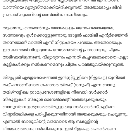
ആറ്റ്‍ലൂരിയും ആദ്യമായി ഒന്നിച്ചിരിക്കുന്ന സിനിമ എന്നതാണ്
വാത്തിയെ വ്യത്യസ്തമാക്കിയിരിക്കുന്നത്. അതോടൊപ്പം ജിവി
പ്രകാശ് കുമാറിന്‍റെ മാസ്മരിക സംഗീതവും.
ആക്ഷനും റൊമാൻസും തമാശകളും മനോഹരമായൊരു
സന്ദേശവും ഉൾക്കൊള്ളുന്നൊരു ടോട്ടൽ ഫാമിലി എന്‍റര്‍ടെയ്നർ
തന്നെയാണ് വാത്തി എന്ന് നിസ്സംശയം പറയാം. അതോടൊപ്പം
ഈ കാലത്ത് വിദ്യാഭ്യാസം നേടേണ്ടതിന്‍റെ പ്രാധാന്യവും ചിത്രം
അടിവരയിടുന്നുണ്ട്. വിദ്യാഭ്യാസം എന്നത് കച്ചവടമാക്കാതെ എല്ലാ
കുട്ടികൾക്കും നൽകണമെന്നും ചിത്രം പറഞ്ഞുവയ്ക്കുന്നുണ്ട്.
തിരുപ്പതി എജ്യുക്കേഷണൽ ഇൻസ്റ്റിറ്റ്യൂട്ടിലെ (ടിഇഐ) ജൂനിയർ
ലക്ചററാണ് ബാല ഗംഗാധര തിലക് (ധനുഷ്) എന്ന ബാലു.
തമിഴ്നാട്ടിലെ ഗ്രാമപ്രദേശങ്ങളിലെ നിരവധി സർക്കാർ
സ്കൂളുകൾ സ്കൂൾ മാനേജ്‌മെന്‍റ് ദത്തെടുക്കുകയും
ബാലുവിനെ ഉൾഗ്രാമത്തിലുള്ള ഒരു സർക്കാർ സ്കൂളിലെ
വിദ്യാർത്ഥികളെ പഠിപ്പിക്കുന്നതിനായി അയക്കുകയും ചെയ്യുന്നു.
എന്നാൽ ബാലുവിന്‍റെ വരവോടെ ആ സ്കൂളിന്‍റെ
വിജയശതമാനം വർദ്ധിക്കുന്നു. ഇത് ടിഇഐ ചെയർമാനെ