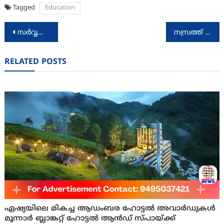
Tagged
Education
Post
സര്‍വ്വസജ്ജമായി വിവിധ വകുപ്പുകള്‍; ആറ്റുകാല്‍ പൊങ്കാലയ്ക്കുള്ള ഒരുക്കങ്ങള്‍ അന്തിമഘട്ടത്തില്‍
നസ്രത്ത് ഹോം സ്കൂളിന്റെ 46 മത് വാർഷികാഘോഷങ്ങൾ സുധീർ കരമന ഉദ്ഘാടനം ചെയ്തു
navigation
RELATED POSTS
ഏഷ്യയിലെ മികച്ച ആഡംബര ഹോട്ടല്‍ അവാര്‍ഡുകള്‍
മൂന്നാര്‍ ബ്ലാങ്കറ്റ് ഹോട്ടല്‍ ആന്‍ഡ് സ്പായ്ക്ക്