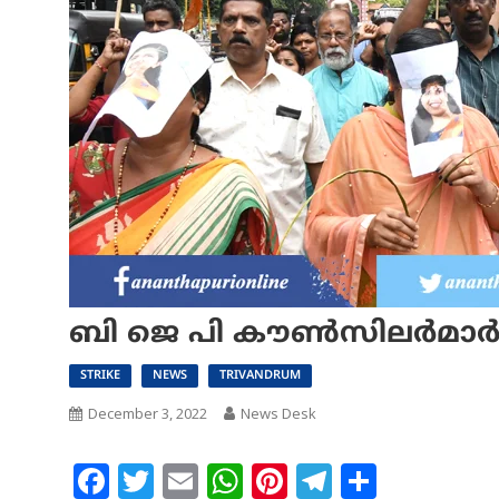
ബി ജെ പി കൗൺസിലർമാർ പ്
STRIKE
NEWS
TRIVANDRUM
December 3, 2022
News Desk
Facebook
Twitter
Email
WhatsApp
Pinterest
Telegram
Share