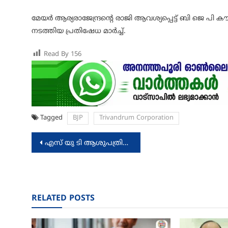
മേയർ ആര്യരാജേന്ദ്രന്റെ രാജി ആവശ്യപ്പെട്ട് ബി ജെ
നടത്തിയ പ്രതിഷേധ മാർച്ച്.
Read By
156
Tagged
BJP
Trivandrum Corporation
Post
എസ് യു ടി ആശുപത്രിയുടെ സഹകരണത്തോടെ സൗജന്യ മെഡിക്കൽ ക്യാമ്പ് സംഘടിപ്പിച്ചു
navigation
RELATED POSTS