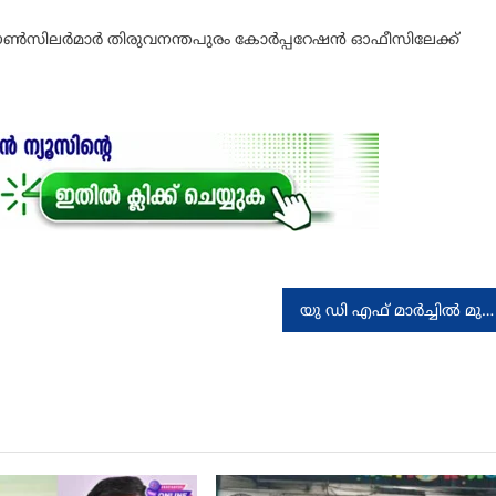
 പി കൗൺസിലർമാർ തിരുവനന്തപുരം കോർപ്പറേഷൻ ഓഫീസിലേക്ക്
യു ഡി എഫ് മാർച്ചിൽ മുഖ്യമന്ത്രിയുടെ കോലം കത്തിച്ചു