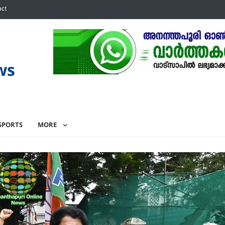
act
ws
SPORTS
MORE