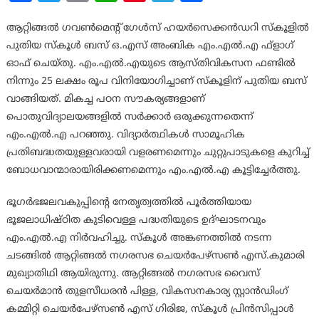
ആറ്റിങ്ങൽ ഗവൺമെന്റ് ഗേൾസ് ഹയർസെക്കൻഡറി സ്‌കൂളിൽ
പുതിയ സ്‌കൂൾ ബസ് ഒ.എസ് അംബിക എം.എൽ.എ ഫ്‌ളാഗ്
ഓഫ് ചെയ്തു. എം.എൽ.എയുടെ ആസ്തിവികസന ഫണ്ടിൽ
നിന്നും 25 ലക്ഷം രൂപ വിനിയോഗിച്ചാണ് സ്‌കൂളിന് പുതിയ ബസ്
വാങ്ങിയത്. മികച്ച പഠന സൗകര്യങ്ങളാണ്
പൊതുവിദ്യാലയങ്ങളിൽ സർക്കാർ ഒരുക്കുന്നതെന്ന്
എം.എൽ.എ പറഞ്ഞു. വിദ്യാർത്ഥികൾ സാമൂഹിക
പ്രതിബദ്ധതയുള്ളവരായി വളരണമെന്നും ചുറ്റുപാടുകളെ കുറിച്ച്
ബോധവാന്മാരായിരിക്കണമെന്നും എം.എൽ.എ കൂട്ടിച്ചേർത്തു.
ഭൂഗർഭജലവകുപ്പിന്റെ നേതൃത്വത്തിൽ പൂർത്തിയായ
ഭൂജലാധിഷ്ഠിത കുടിവെള്ള പദ്ധതിയുടെ ഉദ്ഘാടനവും
എം.എൽ.എ നിർവഹിച്ചു. സ്‌കൂൾ അങ്കണത്തിൽ നടന്ന
ചടങ്ങിൽ ആറ്റിങ്ങൽ നഗരസഭ ചെയർപേഴ്‌സൺ എസ്.കുമാരി
മുഖ്യാതിഥി ആയിരുന്നു. ആറ്റിങ്ങൽ നഗരസഭ വൈസ്
ചെയർമാൻ തുളസീധരൻ പിള്ള, വികസനകാര്യ സ്റ്റാൻഡിംഗ്
കമ്മിറ്റി ചെയർപേഴ്‌സൺ എസ് ഗിരിജ, സ്‌കൂൾ പ്രിൻസിപ്പാൾ