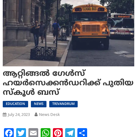
ആറ്റിങ്ങൽ ഗേൾസ്
ഹയർസെക്കൻഡറിക്ക് പുതിയ
സ്‌കൂൾ ബസ്
EDUCATION
NEWS
TRIVANDRUM
July 24, 2023
News Desk
Facebook
Twitter
Email
WhatsApp
Pinterest
Telegram
Share