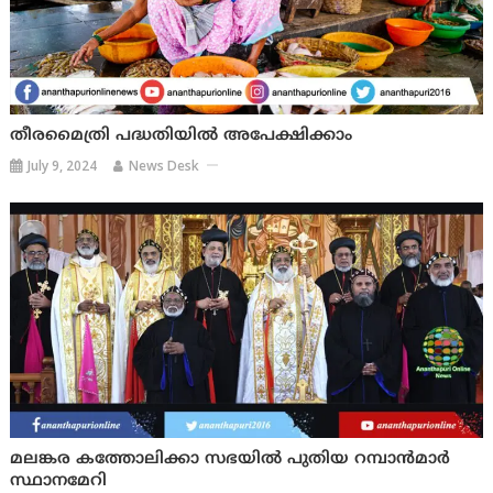
തീരമൈത്രി പദ്ധതിയിൽ അപേക്ഷിക്കാം
July 9, 2024
News Desk
മലങ്കര കത്തോലിക്കാ സഭയിൽ പുതിയ റമ്പാൻമാര്‍
സ്ഥാനമേറി