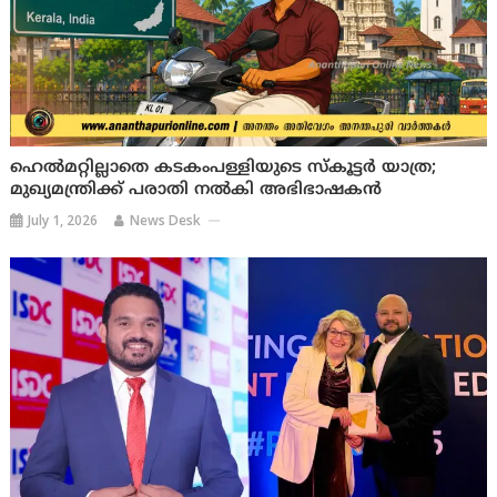
ഹെൽമറ്റില്ലാതെ കടകംപള്ളിയുടെ സ്കൂട്ടർ യാത്ര;
മുഖ്യമന്ത്രിക്ക് പരാതി നൽകി അഭിഭാഷകൻ
July 1, 2026
News Desk