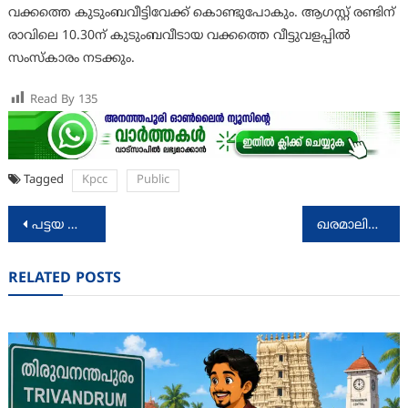
വക്കത്തെ കുടുംബവീട്ടിവേക്ക് കൊണ്ടുപോകും. ആഗസ്റ്റ് രണ്ടിന്
രാവിലെ 10.30ന് കുടുംബവീടായ വക്കത്തെ വീട്ടുവളപ്പില്‍
സംസ്‌കാരം നടക്കും.
Read By
135
Tagged
Kpcc
Public
Post
പട്ടയ അസംബ്ലി: കളക്ട്രേറ്റിൽ യോഗം ചേർന്നു
ഖരമാലിന്യ പരിപാലനത്തിന് പദ്ധതികളൊരുക്കി നെടുമങ്ങാട് നഗരസഭ
navigation
RELATED POSTS